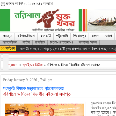
রবিবার আগস্ট ৯, ২০২৬ ৯:৪১ অপরাহ্ণ
প্রচ্ছদ
বরিশাল-বিভাগ
ঝালকাঠি
পটুয়াখালী
পিরোজপুর
বরগুনা
ভোলা
আন্তর্জাতিক
জাতীয়
রাজনীতি
বিশেষ-প্রতিবেদন-৪
স্লাইডার নিউজ
আগামী ৫ বছরে দেশজুড়ে ২৫ কোটি বৃক্ষরোপণের মেগা পরিকল্পনা গ্রহণ : তথ্যম
প্রচ্ছদ
»
স্লাইডার নিউজ
» বরিশালে ৯ দিনের বিভাগীয় বইমেলা সমাপ্ত
Friday January 9, 2026 , 7:41 pm
সংস্কৃতি বিষয়ক মন্ত্রণালয়ের পৃষ্ঠপোষকতায়
বরিশালে ৯ দিনের বিভাগীয় বইমেলা সমাপ্ত
মুক্তখবর ডেস্ক রিপো
বিতরণীর মাধ্যমে বর
সমাপ্ত হয়েছে। সংস