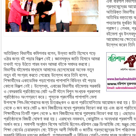
এবং বরিশাল বিভাগী
গ্রন্থকেন্দ্রের আয়
অতিরিক্ত বিভাগীয় 
অতিথির বক্তব্যে 
পদচারণায় মুখরিত ছি
প্রাঙ্গণ। লেখক, প
বইমেলা খুব উৎসবমু
আয়োজনের ক্ষেত্রে
উল্লেখ করেন তিন
অতিরিক্ত বিভাগীয় কমিশনার বলেন, উন্নত জাতি হিসেবে গড়ে
ওঠার জন্য বই পড়ার বিকল্প নেই। জ্ঞানসমৃদ্ধ জাতি হিসাবে আমরা
তখনই গড়ে উঠতে পারব যখন আমরা বইকে সমাদর করবো।
বিভাগীয় বইমেলার মাধ্যমে আমাদের ছেলেমেয়েরা অনেক নতুন
নতুন বই সংগ্রহ করতে পেরেছে উল্লেখ করে তিনি বলেন,
শিক্ষার্থীদের একাডেমিক পড়াশোনার পাশাপাশি বিভিন্ন বই পড়ার
কোনো বিকল্প নেই। উল্লেখ্য, এবারের বিভাগীয় বইমেলায় সরকারি
ও বেসরকারি প্রতিষ্ঠানের মোট ৭৮টি স্টলে বিপুল সংখ্যক প্রকাশনা
প্রতিষ্ঠানও অংশগ্রহণ করে। পুস্তক প্রদর্শনীর পাশাপাশি মেলা
উপলক্ষে শিশু-কিশোরদের জন্য চিত্রাঙ্কন ও রচনা প্রতিযোগিতার আয়োজন করা হয়। চিত্
থেকে ৩ জন করে মোট ৬ জন বিজয়ীদের মধ্যে পুরস্কার বিতরণ করা হয় এবং রচনা প্রতিযোগ
শিক্ষার্থীদের তিনটি গ্রুপ থেকে ৯ জন বিজয়ীদের মাঝে পুরস্কার বিতরণ করা হয়। এছাড়াও
প্রতিষ্ঠানকে বিজয়ী ঘোষণা করা হয়। এরমধ্যে নবকথন, কোয়ান্টাম ও অন্যধারা প্রকাশনী যথ
অর্জন করে। সমাপনী অনুষ্ঠান বিশেষ অতিথি ছিলেন-বরিশাল রেঞ্জ ডিআইজি মো: মঞ্জুর মোর
শিক্ষা বোর্ডের চেয়ারম্যান মো: ইউনুস আলী সিদ্দিকী ও জাতীয় গ্রন্থকেন্দ্রের উপ পরিচ
সরকারি বিভিন্ন দফরের কর্মকর্তা, গণমাধ্যমকর্মী ও বিভিন্ন শ্রেণি-পেশার মানুষ অনুষ্ঠান