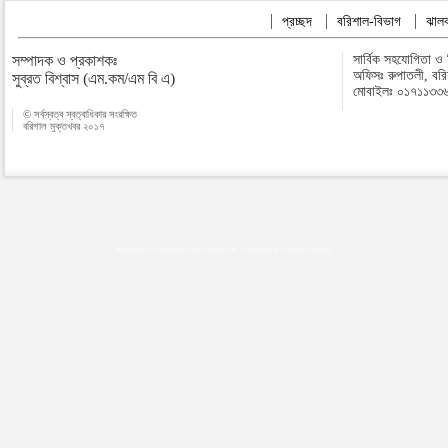
প্রচ্ছদ
বরিশাল-বিভাগ
ঝালক
সম্পাদক ও প্রকাশকঃ
সার্বিক সহযোগিতা ও
অফিসঃ রুপাতলী, বর
সুব্রত বিশ্বাস (এম.কম/এম বি এ)
মোবাইলঃ ০১৭১১৩৩
© সর্বস্বত্ব স্বত্বাধিকার সংরক্ষিত
বরিশাল মুক্তখবর ২০১৭
Map plugins by Md Saiful Islam
|
Android zone
|
Acutreatment
|
Lineman Training