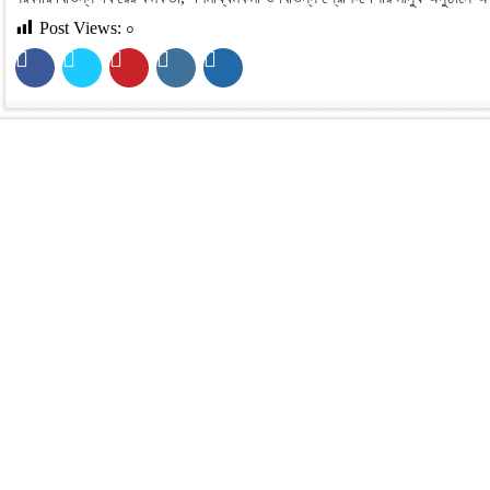
Post Views:
০