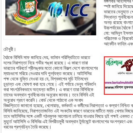
মঙ্গলবার আইসিসির স
স্পষ্ট জানিয়ে দিয়ে
ভারতের ভেন্যুতে 
সিদ্ধান্ত পুনর্বিব
অনড় রয়েছে বাংলাদে
উচ্চপর্যায়ের বৈঠকে
মো: আমিনুল ইসলাম,
পরিচালক ও ক্রিকেট
আবেদীন ফাহিম এবং প্
চৌধুরী।
বৈঠকে বিসিবি সাফ জানিয়ে দেয়, বর্তমান পরিস্থিতিতে ভারতে
দলের নিরাপত্তা নিয়ে গভীর শঙ্কা রয়েছে। এ কারণে তারা
ভারতের পরিবর্তে শ্রীলঙ্কার মতো কোনো বিকল্প দেশে বাংলাদেশের
ম্যাচগুলো সরিয়ে নেওয়ার দাবি পুনর্ব্যক্ত করেছে। আইসিসির
পক্ষ থেকে যুক্তি দেওয়া হয় যে, বিশ্বকাপের সূচি ইতিমধ্যে
চূড়ান্ত এবং ঘোষণা করা হয়ে গেছে। এই পর্যায়ে ভেন্যু পরিবর্তন
করা সাংগঠনিকভাবে অত্যন্ত জটিল। এ কারণে তারা বিসিবিকে
তাদের অবস্থান পুনর্বিবেচনার অনুরোধ জানায়। তবে বিসিবি এই
অনুরোধ গ্রহণ করেনি। বোর্ড থেকে পাঠানো এক সংবাদ
বিজ্ঞপ্তিতে জানানো হয়েছে, খেলোয়াড়, কর্মকর্তা ও কর্মীদের নিরাপত্তা ও কল্যাণ নিশ্চি
বিসিবি জানিয়েছে, নিরাপত্তাজনিত এই সংকটের কারণে ভারতের মাটিতে ম্যাচ খেলার বিষয়
তবে আইসিসির সঙ্গে একটি গঠনমূলক আলোচনা চালিয়ে যাওয়ার বিষয়ে দুই পক্ষই একমত
মুহূর্তে আইসিসি ও বিসিবির এই বিপরীতমুখী অবস্থান টুর্নামেন্টে বাংলাদেশের অংশগ্রহণ 
ধরনের প্রশ্নচিহ্ন তৈরি করেছে।