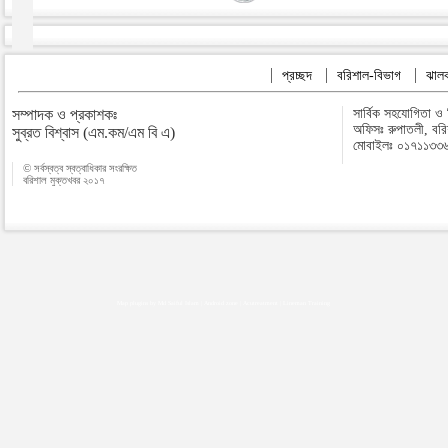
প্রচ্ছদ
বরিশাল-বিভাগ
ঝালক
সম্পাদক ও প্রকাশকঃ
সার্বিক সহযোগিতা ও
অফিসঃ রুপাতলী, বর
সুব্রত বিশ্বাস (এম.কম/এম বি এ)
মোবাইলঃ ০১৭১১৩৩
© সর্বস্বত্ব স্বত্বাধিকার সংরক্ষিত
বরিশাল মুক্তখবর ২০১৭
Map plugins by Md Saiful Islam
|
Android zone
|
Acutreatment
|
Lineman Training