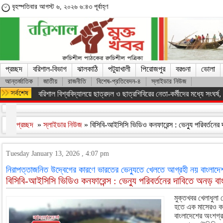
বৃহস্পতিবার আগস্ট ৬, ২০২৬ ৬:৪৩ পূর্বাহ্ণ
প্রচ্ছদ
বরিশাল-বিভাগ
ঝালকাঠি
পটুয়াখালী
পিরোজপুর
বরগুনা
ভোলা
আন্তর্জাতিক
জাতীয়
রাজনীতি
বিশেষ-প্রতিবেদন-৪
স্লাইডার নিউজ
বরিশাল বিশ্ববিদ্যালয়ে ছাত্রদল ও ছাত্রশিবিরের নেতা-কর্মীদের মধ্যে সংঘর্ষ, পাল
প্রচ্ছদ
»
স্লাইডার নিউজ
» বিসিবি-আইসিসি ভিডিও কনফারেন্স : ভেন্যু পরিবর্তনে
Tuesday January 13, 2026 , 4:07 pm
নিরাপত্তাজনিত উদ্বেগের কারণে ভারতের ভেন্যুতে খেলতে আগ্রহী নয় বাংলাদে
বিসিবি-আইসিসি ভিডিও কনফারেন্স : ভেন্যু পরিবর্তনের দাবিতে অনড় বা
মুক্তখবর খেলাধুলা 
হতে এক মাসেরও কম
বাংলাদেশের অংশগ