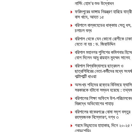
নার্সিং হোম’র শুভ উদ্বোধন
ফরিদপুরের ভাঙ্গায় নিয়ন্ত্রণ হারিয়ে যাত্রী
বাস খাদে, আহত ১৫
বরিশালে বাল্কহেডের ধাক্কায় সেতু ধস,
চলাচল বন্ধ
বরিশাল থেকে যেন কোনো রোগীকে ঢাকা
যেতে না হয় : ড. জিয়াউদ্দিন
বরিশাল মহানগর পুলিশের কমিশনার হিসে
যোগ দিলেন আবু রায়হান মুহম্মদ সালেহ
বরিশাল বিশ্ববিদ্যালয়ে ছাত্রদল ও
ছাত্রশিবিরের নেতা-কর্মীদের মধ্যে সংঘর্ষ
পাল্টাপাল্টি ধাওয়া
অসংখ্য শহিদের রক্তের বিনিময়ে ফ্যাসি
সরকারকে হটানো সম্ভব হয়েছে : তথ্যমন্ত
বরিশালের শিক্ষা অফিসে উপ-পরিচালকে
বিরুদ্ধে অভিযোগের পাহাড়
বরিশালের বাকেরগঞ্জে বোমা সদৃশ বস্তুর
রহস্যজনক বিস্ফোরণ, দগ্ধ ৩
গরমে বিদ্যুতের হাহাকার, দিনে ২০-২৫ 
লোডশেডিং