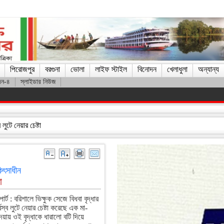
পিরোজপুর
বরগুনা
ভোলা
লাইফ স্টাইল
বিনোদন
খেলাধুলা
অন্যান্য
দন-৪
স্লাইডার নিউজ
র এন্ড নার্সিং হোম’র শুভ উদ্বোধন
লুটে নেয়ার চেষ্টা
িৎসাধীন
া
র্ট : বরিশালে ভিক্ষুক সেজে বিধবা বৃদ্ধার
বস্ব লুটে নেয়ার চেষ্টা করেছে এক মা-
য়ায় ওই বৃদ্ধাকে ধারালো বটি দিয়ে