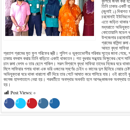
কুপিয়ে জখম করা হ
তিনি ঢাকার একটি হ
(জুলাই ১) দিবাগত
চরমোনাই ইউনিয়নের
এতে জড়িত থাকার অ
মধ্যরাতে অভিযুক্
কোতোয়ালি মডেল থ
উপজেলার চরমোনাই 
গ্রামের বাসিন্দা র
আহত বৃদ্ধা সাফিয়
প্রতাপ গ্রামের মৃত ফুল শরিফের স্ত্রী। পুলিশ ও ভুক্তভোগীর পরিবার সূত্রে জানা গেছ
ঢাকায় বসবাস করায় তিনি বাড়িতে একাই থাকতেন। গত বুধবার সন্ধ্যায় ভিক্ষুকের বেশে স
চান রুমা বেগম ও তার ছেলে শাকিল। সরল বিশ্বাসে বৃদ্ধা সাফিয়া তাদের নিজের ঘরে থাক
মিলে সাফিয়ার গলায় থাকা এক ভরি ওজনের স্বর্ণের চেইন ও কানের দুল ছিনিয়ে নেয়ার চেষ্ট
অভিযুক্তরা ঘরে থাকা ধারালো বটি দিয়ে তার পেটে আঘাত করে পালিয়ে যায়। ওই রাতেই বৃ
কলেজ হাসপাতালে নেয়া হয়। পরবর্তীতে অবস্থার অবনতি হলে আশঙ্কাজনক অবস্থায় তাক
হয়।
Post Views:
০