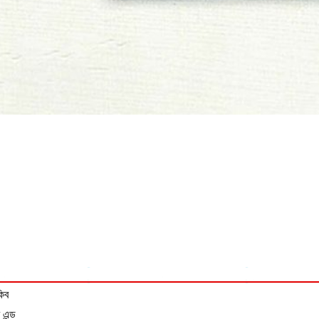
কিব
 এন্ড