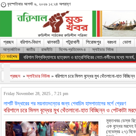
বৃহস্পতিবার আগস্ট ৬, ২০২৬ ১২:২৪ অপরাহ্ণ
প্রচ্ছদ
বরিশাল-বিভাগ
ঝালকাঠি
পটুয়াখালী
পিরোজপুর
বরগুনা
ভোলা
আন্তর্জাতিক
জাতীয়
রাজনীতি
বিশেষ-প্রতিবেদন-৪
স্লাইডার নিউজ
বরিশাল বিশ্ববিদ্যালয়ে ছাত্রদল ও ছাত্রশিবিরের নেতা-কর্মীদের মধ্যে সংঘর্ষ, পাল
প্রচ্ছদ
»
স্লাইডার নিউজ
» বরিশালে চরে মিলল বৃদ্ধের মুখ থেঁতলানো-হাত বিচ্ছিন
Friday November 28, 2025 , 7:21 pm
লাশটি উদ্ধারের পর ময়নাতদন্তের জন্য শেবাচিম হাসপাতালের মর্গে প্রেরণ
বরিশালে চরে মিলল বৃদ্ধের মুখ থেঁতলানো-হাত বিচ্ছিন্ন ও পেটকাটা মর
মুক্তখবর ডেস্ক রিপো
এক বৃদ্ধের মরদেহ 
(নভেম্বর ২৭) বিকে