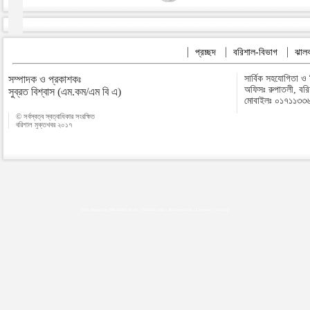
প্রচ্ছদ
বরিশাল-বিভাগ
ঝালক
সম্পাদক ও প্রকাশকঃ
সার্বিক সহযোগিতা ও
অফিসঃ রুপাতলী, বর
সুব্রত বিশ্বাস (এম.কম/এম বি এ)
মোবাইলঃ ০১৭১১৩৩
© সর্বস্বত্ব স্বত্বাধিকার সংরক্ষিত
বরিশাল মুক্তখবর ২০১৭
Map plugins by Md Saiful Islam
|
Android zone
|
Acutreatment
|
Lineman Training