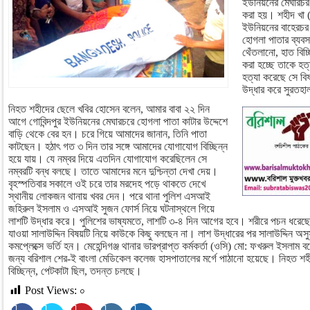
ইউনিয়নের মেঘারচর
করা হয়। শহীদ খা 
ইউনিয়নের বাহেরচর 
হোগলা পাতার ব্যব
থেঁতলানো, হাত বিচ্
করা হচ্ছে তাকে হত
হত্যা করেছে সে বি
উদ্ধার করে সুরতহা
নিহত শহীদের ছেলে খবির হোসেন বলেন, আমার বাবা ২২ দিন
আগে গোবিন্দপুর ইউনিয়নের মেঘারচরে হোগলা পাতা কাটার উদ্দেশে
বাড়ি থেকে বের হন। চরে গিয়ে আমাদের জানান, তিনি পাতা
কাটছেন। হঠাৎ গত ৩ দিন তার সঙ্গে আমাদের যোগাযোগ বিচ্ছিন্ন
হয়ে যায়। যে নম্বর দিয়ে এতদিন যোগাযোগ করেছিলেন সে
নম্বরটি বন্ধ বলছে। তাতে আমাদের মনে দুশ্চিন্তা দেখা দেয়।
বৃহস্পতিবার সকালে ওই চরে তার মরদেহ পড়ে থাকতে দেখে
স্থানীয় লোকজন থানায় খবর দেন। পরে থানা পুলিশ এসআই
জহিরুল ইসলাম ও এসআই সুজন ফোর্স নিয়ে ঘটনাস্থলে গিয়ে
লাশটি উদ্ধার করে। পুলিশের ভাষ্যমতে, লাশটি ৩-৪ দিন আগের হবে। শরীরে পচন ধরেছে
যাওয়া সালাউদ্দিন বিষয়টি নিয়ে কাউকে কিছু বলছেন না। লাশ উদ্ধারের পর সালাউদ্দিন অসুস
কমপ্লেক্সে ভর্তি হন। মেহেন্দিগঞ্জ থানার ভারপ্রাপ্ত কর্মকর্তা (ওসি) মো: ফখরুল ইসলাম
জন্য বরিশাল শের-ই বাংলা মেডিকেল কলেজ হাসপাতালের মর্গে পাঠানো হয়েছে। নিহত শহী
বিচ্ছিন্ন, পেটকাটা ছিল, তদন্ত চলছে।
Post Views:
০