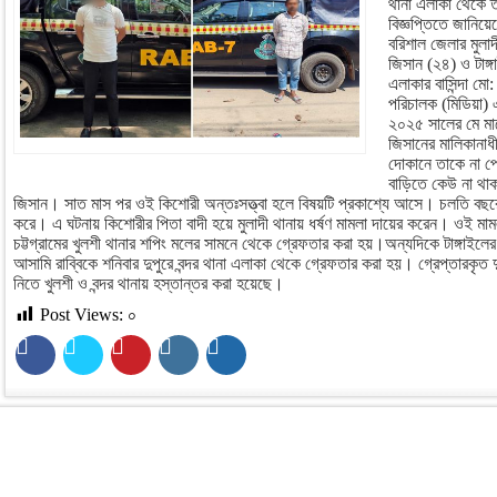
থানা এলাকা থেকে ত
বিজ্ঞপ্তিতে জানিয়
বরিশাল জেলার মুলাদ
জিসান (২৪) ও টাঙ্
এলাকার বাসিন্দা মো:
পরিচালক (মিডিয়া)
২০২৫ সালের মে মাস
জিসানের মালিকানাধ
দোকানে তাকে না প
বাড়িতে কেউ না থাক
জিসান। সাত মাস পর ওই কিশোরী অন্তঃসত্ত্বা হলে বিষয়টি প্রকাশ্যে আসে। চলতি বছর
করে। এ ঘটনায় কিশোরীর পিতা বাদী হয়ে মুলাদী থানায় ধর্ষণ মামলা দায়ের করেন। ওই ম
চট্টগ্রামের খুলশী থানার শপিং মলের সামনে থেকে গ্রেফতার করা হয়।অন্যদিকে টাঙ্গাইলের
আসামি রাব্বিকে শনিবার দুপুরে বন্দর থানা এলাকা থেকে গ্রেফতার করা হয়। গ্রেপ্তারকৃত 
নিতে খুলশী ও বন্দর থানায় হস্তান্তর করা হয়েছে।
Post Views:
০