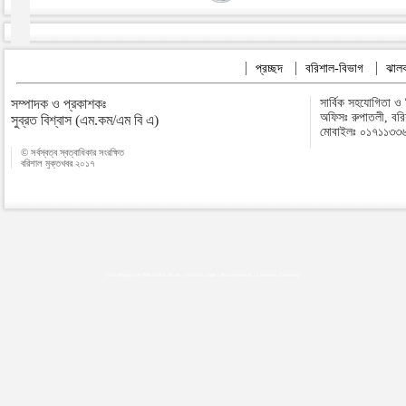
প্রচ্ছদ
বরিশাল-বিভাগ
ঝালক
সম্পাদক ও প্রকাশকঃ
সার্বিক সহযোগিতা ও
অফিসঃ রুপাতলী, বর
সুব্রত বিশ্বাস (এম.কম/এম বি এ)
মোবাইলঃ ০১৭১১৩৩
© সর্বস্বত্ব স্বত্বাধিকার সংরক্ষিত
বরিশাল মুক্তখবর ২০১৭
Map plugins by Md Saiful Islam
|
Android zone
|
Acutreatment
|
Lineman Training