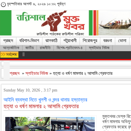
বৃহস্পতিবার আগস্ট ৬, ২০২৬ ১০:৩২ পূর্বাহ্ণ
প্রচ্ছদ
বরিশাল-বিভাগ
ঝালকাঠি
পটুয়াখালী
পিরোজপুর
বরগুনা
ভোলা
আন্তর্জাতিক
জাতীয়
রাজনীতি
বিশেষ-প্রতিবেদন-৪
স্লাইডার নিউজ
অসংখ্য শহিদের রক্তের বিনিময়ে ফ্যাসিস্ট সরকারকে হটানো সম্ভব হয়েছে : তথ
প্রচ্ছদ
»
স্লাইডার নিউজ
» হত্যা ও ধর্ষণ মামলার ২ আসামি গ্রেফতার
Sunday May 10, 2026 , 3:17 pm
আইনি ব্যবস্থা নিতে খুলশী ও বন্দর থানায় হস্তান্তর
হত্যা ও ধর্ষণ মামলার ২ আসামি গ্রেফতার
মুক্তখবর ডেস্ক রিপ
ধর্ষণ মামলায় অভিযু
গ্রেফতার করেছে র‌্