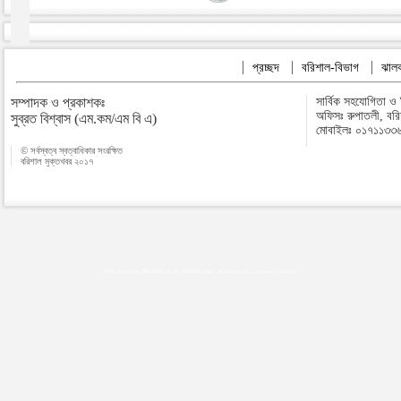
প্রচ্ছদ
বরিশাল-বিভাগ
ঝালক
সম্পাদক ও প্রকাশকঃ
সার্বিক সহযোগিতা ও
অফিসঃ রুপাতলী, বর
সুব্রত বিশ্বাস (এম.কম/এম বি এ)
মোবাইলঃ ০১৭১১৩৩
© সর্বস্বত্ব স্বত্বাধিকার সংরক্ষিত
বরিশাল মুক্তখবর ২০১৭
Map plugins by Md Saiful Islam
|
Android zone
|
Acutreatment
|
Lineman Training