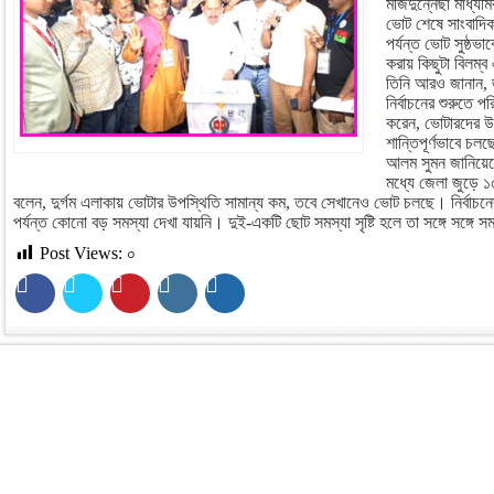
মজিদুন্নেছা মাধ্যম
ভোট শেষে সাংবাদি
পর্যন্ত ভোট সুষ্ঠভ
করায় কিছুটা বিলম্
তিনি আরও জানান, 
নির্বাচনের শুরুতে প
করেন, ভোটারদের উ
শান্তিপূর্ণভাবে চলছ
আলম সুমন জানিয়েছ
মধ্যে জেলা জুড়ে
বলেন, দুর্গম এলাকায় ভোটার উপস্থিতি সামান্য কম, তবে সেখানেও ভোট চলছে। নির্বাচনে
পর্যন্ত কোনো বড় সমস্যা দেখা যায়নি। দুই-একটি ছোট সমস্যা সৃষ্টি হলে তা সঙ্গে সঙ্গে স
Post Views:
০