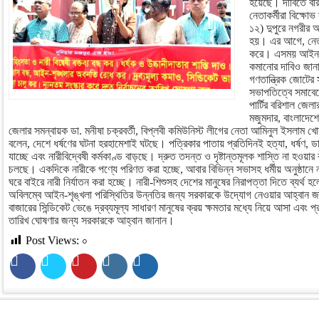
হয়েছে। দাবিতে বরি
নেতাকর্মীরা বিক্ষো
১২) দুপুরে নগরীর 
হয়। এর আগে, নেতাক
করে। এসময় আইন শৃঙ্
কমানোর দাবিও জানা
গণতান্ত্রিক জোটে
সভাপতিত্বে সমাবেশ
পার্টির বরিশাল জেল
মজুমদার, বাংলাদেশে
জেলার সমন্বায়ক ডা. মনীষা চক্রবর্তী, বিপ্লবী কমিউনিস্ট লীগের নেতা আমিনুল ইসলাম খো
বলেন, দেশে ধর্ষণের ঘটনা হরহামেশাই ঘটছে। পত্রিকার পাতায় প্রতিদিনই হত্যা, ধর্ষণ, ড
যাচ্ছে এবং নারীবিদ্বেষী কর্মকাণ্ড বাড়ছে। দ্রুত তদন্ত ও দৃষ্টান্তমূলক শাস্তি না হওয়া
চলছে। একদিকে নারীকে পণ্যে পরিণত করা হচ্ছে, আবার বিভিন্ন সভাসহ ধর্মীয় অনুষ্ঠানে না
ঘরে বাইরে নারী নির্যাতন করা হচ্ছে। নারী-শিশুসহ দেশের মানুষের নিরাপত্তা দিতে ব্যর্
অবিলম্বে আইন-শৃঙ্খলা পরিস্থিতির উন্নতির জন্য সরকারকে উদ্যোগ নেওয়ার আহ্বান জা
বাজারের সিন্ডিকেট ভেঙে দ্রব্যমূল্য সাধারণ মানুষের ক্রয় ক্ষমতার মধ্যে নিয়ে আসা এবং প
তারিখ ঘোষণার জন্য সরকারকে আহ্বান জানান।
Post Views:
০