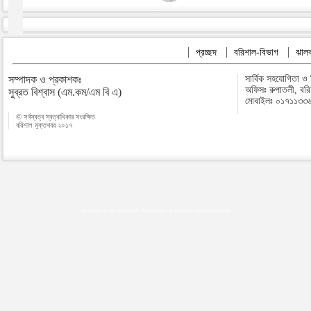
প্রচ্ছদ
বরিশাল-বিভাগ
ঝালক
সম্পাদক ও প্রকাশকঃ
সার্বিক সহযোগিতা ও
অফিসঃ রুপাতলী, বর
সুব্রত বিশ্বাস (এম.কম/এম বি এ)
মোবাইলঃ ০১৭১১৩৩
© সর্বস্বত্ব স্বত্বাধিকার সংরক্ষিত
বরিশাল মুক্তখবর ২০১৭
Map plugins by Md Saiful Islam
|
Android zone
|
Acutreatment
|
Lineman Training