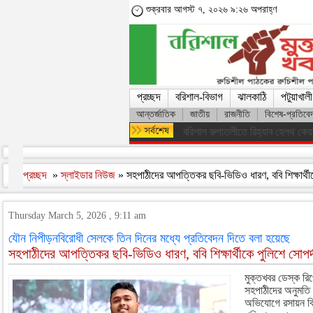
শুক্রবার আগস্ট ৭, ২০২৬ ৯:২৬ অপরাহ্ণ
প্রচ্ছদ
বরিশাল-বিভাগ
ঝালকাঠি
পটুয়াখালী
আন্তর্জাতিক
জাতীয়
রাজনীতি
বিশেষ-প্রতিবে
ফরিদপুরের ভাঙ্গায় নিয়ন্ত্রণ হারিয়ে 
প্রচ্ছদ
»
স্লাইডার নিউজ
» সহপাঠীদের আপত্তিকর ছবি-ভিডিও ধারণ, ববি শিক্ষার্থী
Thursday March 5, 2026 , 9:11 am
যৌন নিপীড়নবিরোধী সেলকে তিন দিনের মধ্যে প্রতিবেদন দিতে বলা হয়েছে
সহপাঠীদের আপত্তিকর ছবি-ভিডিও ধারণ, ববি শিক্ষার্থীকে পুলিশে সোপর্
মুক্তখবর ডেস্ক রিপো
সহপাঠীদের অনুমতি
অভিযোগে রসায়ন বিভাগ