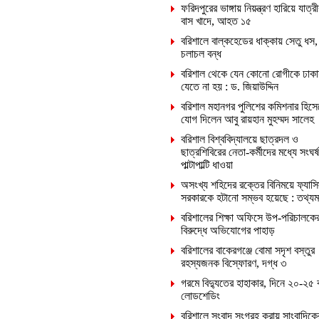
ফরিদপুরের ভাঙ্গায় নিয়ন্ত্রণ হারিয়ে যাত্রী
বাস খাদে, আহত ১৫
বরিশালে বাল্কহেডের ধাক্কায় সেতু ধস,
চলাচল বন্ধ
বরিশাল থেকে যেন কোনো রোগীকে ঢাকা
যেতে না হয় : ড. জিয়াউদ্দিন
বরিশাল মহানগর পুলিশের কমিশনার হিসে
যোগ দিলেন আবু রায়হান মুহম্মদ সালেহ
বরিশাল বিশ্ববিদ্যালয়ে ছাত্রদল ও
ছাত্রশিবিরের নেতা-কর্মীদের মধ্যে সংঘর্ষ
পাল্টাপাল্টি ধাওয়া
অসংখ্য শহিদের রক্তের বিনিময়ে ফ্যাসি
সরকারকে হটানো সম্ভব হয়েছে : তথ্যমন্ত
বরিশালের শিক্ষা অফিসে উপ-পরিচালকে
বিরুদ্ধে অভিযোগের পাহাড়
বরিশালের বাকেরগঞ্জে বোমা সদৃশ বস্তুর
রহস্যজনক বিস্ফোরণ, দগ্ধ ৩
গরমে বিদ্যুতের হাহাকার, দিনে ২০-২৫ 
লোডশেডিং
বরিশালে সংবাদ সংগ্রহ করায় সাংবাদিক