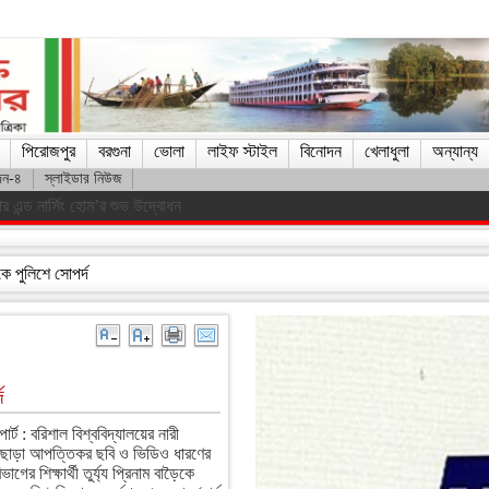
পিরোজপুর
বরগুনা
ভোলা
লাইফ স্টাইল
বিনোদন
খেলাধুলা
অন্যান্য
দন-৪
স্লাইডার নিউজ
যাত্রীবাহী বাস খাদে, আহত ১৫
কে পুলিশে সোপর্দ
দ
র্ট : বরিশাল বিশ্ববিদ্যালয়ের নারী
 ছাড়া আপত্তিকর ছবি ও ভিডিও ধারণের
ের শিক্ষার্থী তুর্য্য প্রিনাম বাড়ৈকে