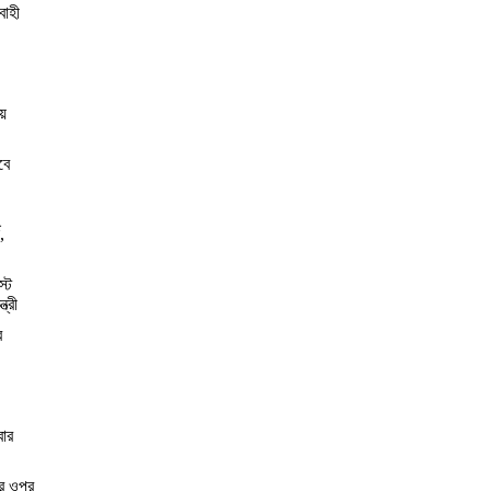
বাহী
য়
বে
,
স্ট
্রী
র
বার
ের ওপর