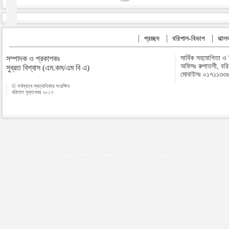
প্রচ্ছদ
বরিশাল-বিভাগ
ঝালক
সম্পাদক ও প্রকাশকঃ
সার্বিক সহযোগিতা ও
অফিসঃ রুপাতলী, বর
সুব্রত বিশ্বাস (এম.কম/এম বি এ)
মোবাইলঃ ০১৭১১৩৩
© সর্বস্বত্ব স্বত্বাধিকার সংরক্ষিত
বরিশাল মুক্তখবর ২০১৭
Map plugins by Md Saiful Islam
|
Android zone
|
Acutreatment
|
Lineman Training