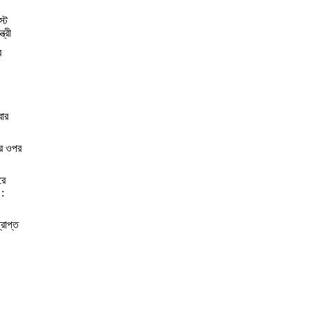
স্ট
্রী
র
বার
ের ওপর
রে
 :
্রাপ্ত