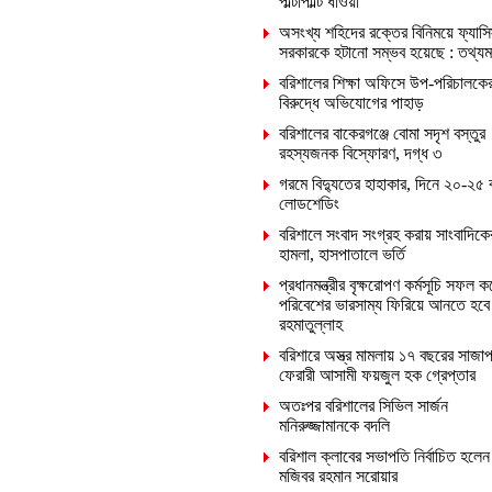
পাল্টাপাল্টি ধাওয়া
অসংখ্য শহিদের রক্তের বিনিময়ে ফ্যাসি
সরকারকে হটানো সম্ভব হয়েছে : তথ্যমন্ত
বরিশালের শিক্ষা অফিসে উপ-পরিচালকে
বিরুদ্ধে অভিযোগের পাহাড়
বরিশালের বাকেরগঞ্জে বোমা সদৃশ বস্তুর
রহস্যজনক বিস্ফোরণ, দগ্ধ ৩
গরমে বিদ্যুতের হাহাকার, দিনে ২০-২৫ 
লোডশেডিং
বরিশালে সংবাদ সংগ্রহ করায় সাংবাদিক
হামলা, হাসপাতালে ভর্তি
প্রধানমন্ত্রীর বৃক্ষরোপণ কর্মসূচি সফল ক
পরিবেশের ভারসাম্য ফিরিয়ে আনতে হবে
রহমাতুল্লাহ
বরিশারে অস্ত্র মামলায় ১৭ বছরের সাজাপ
ফেরারী আসামী ফয়জুল হক গ্রেপ্তার
অতঃপর বরিশালের সিভিল সার্জন
মনিরুজ্জামানকে বদলি
বরিশাল ক্লাবের সভাপতি নির্বাচিত হলেন
মজিবর রহমান সরোয়ার