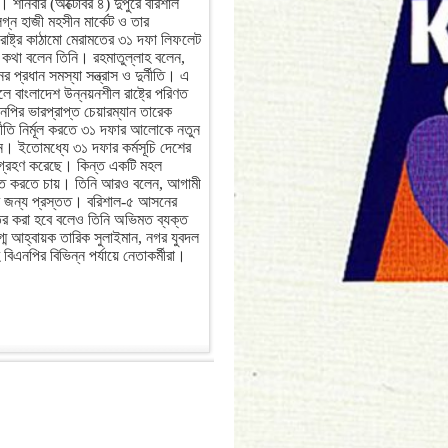
হ। শনিবার (অক্টোবর ৪) দুপুরে বরিশাল
গ্ন হাজী মহসীন মার্কেট ও তার
ষ্ট্র কাঠামো মেরামতের ৩১ দফা লিফলেট
এ কথা বলেন তিনি। রহমাতুল্লাহ বলেন,
 প্রধান সমস্যা সন্ত্রাস ও দুর্নীতি। এ
ে বাংলাদেশ উন্নয়নশীল রাষ্ট্রে পরিণত
পির ভারপ্রাপ্ত চেয়ারম্যান তারেক
ুর্নীতি নির্মূল করতে ৩১ দফার আলোকে নতুন
ন। ইতোমধ্যে ৩১ দফার কর্মসূচি দেশের
গে গ্রহণ করেছে। কিন্ত একটি মহল
ুষিত করতে চায়। তিনি আরও বলেন, আগামী
ওয়ার জন্য প্রস্তত। বরিশাল-৫ আসনের
ন্তর করা হবে বলেও তিনি অভিমত ব্যক্ত
্ম আহ্বায়ক তারিক সুলাইমান, নগর যুবদল
এনপির বিভিন্ন পর্যায়ে নেতাকর্মীরা।