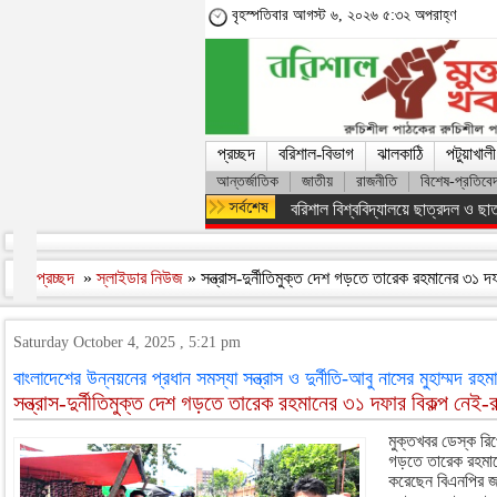
বৃহস্পতিবার আগস্ট ৬, ২০২৬ ৫:৩২ অপরাহ্ণ
প্রচ্ছদ
বরিশাল-বিভাগ
ঝালকাঠি
পটুয়াখালী
আন্তর্জাতিক
জাতীয়
রাজনীতি
বিশেষ-প্রতিবে
অসংখ্য শহিদের রক্তের বিনিময়ে ফ্যাস
প্রচ্ছদ
»
স্লাইডার নিউজ
» সন্ত্রাস-দুর্নীতিমুক্ত দেশ গড়তে তারেক রহমানের ৩১ দ
Saturday October 4, 2025 , 5:21 pm
বাংলাদেশের উন্নয়নের প্রধান সমস্যা সন্ত্রাস ও দুর্নীতি-আবু নাসের মুহাম্মদ রহমা
সন্ত্রাস-দুর্নীতিমুক্ত দেশ গড়তে তারেক রহমানের ৩১ দফার বিকল্প নেই-
মুক্তখবর ডেস্ক রিপোর
গড়তে তারেক রহমানে
করেছেন বিএনপির জাত