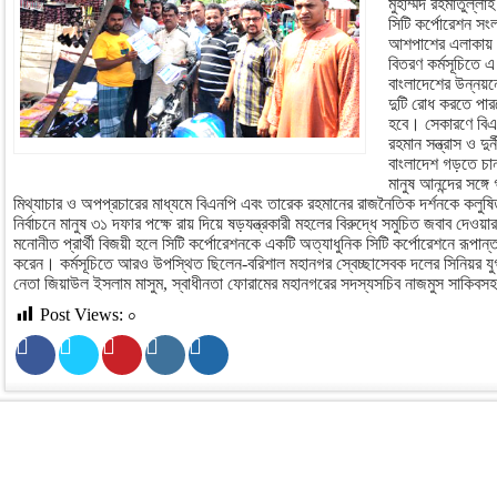
মুহাম্মদ রহমাতুল্লা
সিটি কর্পোরেশন সংল
আশপাশের এলাকায় রা
বিতরণ কর্মসূচিতে 
বাংলাদেশের উন্নয়নের
দুটি রোধ করতে পারল
হবে। সেকারণে বিএন
রহমান সন্ত্রাস ও দ
বাংলাদেশ গড়তে চা
মানুষ আনন্দের সঙ্
মিথ্যাচার ও অপপ্রচারের মাধ্যমে বিএনপি এবং তারেক রহমানের রাজনৈতিক দর্শনকে কল
নির্বাচনে মানুষ ৩১ দফার পক্ষে রায় দিয়ে ষড়যন্ত্রকারী মহলের বিরুদ্ধে সমুচিত জবাব দে
মনোনীত প্রার্থী বিজয়ী হলে সিটি কর্পোরেশনকে একটি অত্যাধুনিক সিটি কর্পোরেশনে রূপা
করেন। কর্মসূচিতে আরও উপস্থিত ছিলেন-বরিশাল মহানগর স্বেচ্ছাসেবক দলের সিনিয়র যুগ
নেতা জিয়াউল ইসলাম মাসুম, স্বাধীনতা ফোরামের মহানগরের সদস্যসচিব নাজমুস সাকিবসহ বি
Post Views:
০