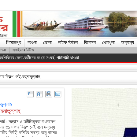
পিরোজপুর
বরগুনা
ভোলা
লাইফ স্টাইল
বিনোদন
খেলাধুলা
অন্যান্য
দন-৪
স্লাইডার নিউজ
িস্ট সরকারকে হটানো সম্ভব হয়েছে : তথ্যমন্ত্রী
ফার বিকল্প নেই-রহমাতুল্লাহ
তুল্লাহ
রহমাতুল্লাহ
্ট : সন্ত্রাস ও দুর্নীতিমুক্ত বাংলাদেশ
র ৩১ দফার বিকল্প নেই বলে মন্তব্য
ীয় নির্বাহী কমিটির সদস্য আবু নাসের