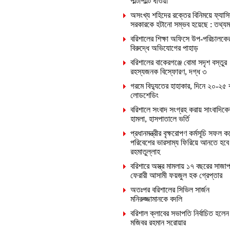
পাল্টাপাল্টি ধাওয়া
অসংখ্য শহিদের রক্তের বিনিময়ে ফ্যাসি
সরকারকে হটানো সম্ভব হয়েছে : তথ্যমন্ত
বরিশালের শিক্ষা অফিসে উপ-পরিচালকে
বিরুদ্ধে অভিযোগের পাহাড়
বরিশালের বাকেরগঞ্জে বোমা সদৃশ বস্তুর
রহস্যজনক বিস্ফোরণ, দগ্ধ ৩
গরমে বিদ্যুতের হাহাকার, দিনে ২০-২৫ 
লোডশেডিং
বরিশালে সংবাদ সংগ্রহ করায় সাংবাদিক
হামলা, হাসপাতালে ভর্তি
প্রধানমন্ত্রীর বৃক্ষরোপণ কর্মসূচি সফল ক
পরিবেশের ভারসাম্য ফিরিয়ে আনতে হবে
রহমাতুল্লাহ
বরিশারে অস্ত্র মামলায় ১৭ বছরের সাজাপ
ফেরারী আসামী ফয়জুল হক গ্রেপ্তার
অতঃপর বরিশালের সিভিল সার্জন
মনিরুজ্জামানকে বদলি
বরিশাল ক্লাবের সভাপতি নির্বাচিত হলেন
মজিবর রহমান সরোয়ার