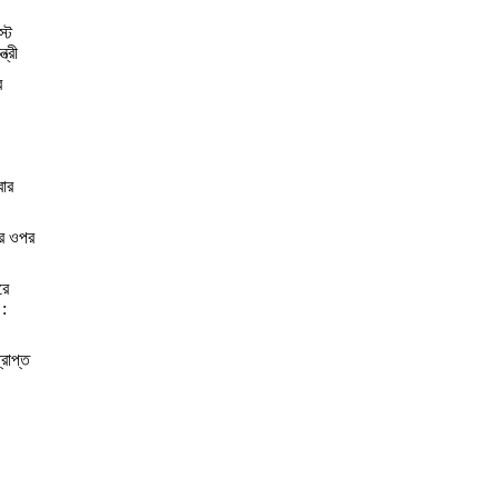
স্ট
্রী
র
বার
ের ওপর
রে
 :
্রাপ্ত