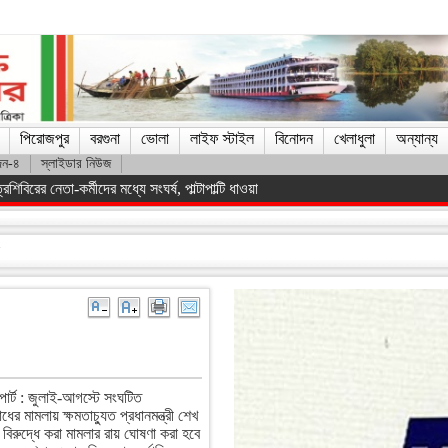
পিরোজপুর
বরগুনা
ভোলা
লাইফ স্টাইল
বিনোদন
খেলাধুলা
অন্যান্য
দন-৪
স্লাইডার নিউজ
িস্ট সরকারকে হটানো সম্ভব হয়েছে : তথ্যমন্ত্রী
া
পোর্ট : জুলাই-আগস্টে সংঘটিত
ের মামলায় ক্ষমতাচ্যুত প্রধানমন্ত্রী শেখ
বিরুদ্ধে করা মামলার রায় ঘোষণা করা হবে