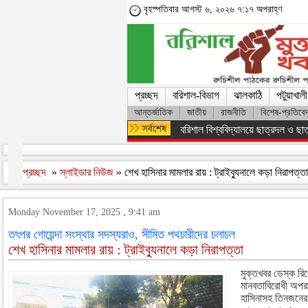
বৃহস্পতিবার আগস্ট ৬, ২০২৬ ৭:১৭ অপরাহ্ণ
প্রচ্ছদ
বরিশাল-বিভাগ
ঝালকাঠি
পটুয়াখালী
আন্তর্জাতিক
জাতীয়
রাজনীতি
বিশেষ-প্রতিবে
অসংখ্য শহিদের রক্তের বিনিময়ে ফ্যাস
প্রচ্ছদ
»
স্লাইডার নিউজ
» শেখ হাসিনার মামলার রায় : ট্রাইব্যুনালে কড়া নিরাপত্ত
Monday November 17, 2025 , 9:41 am
তৎপর গোয়েন্দা সংস্থার সদস্যরাও, সীমিত পথচারীদের চলাচল
শেখ হাসিনার মামলার রায় : ট্রাইব্যুনালে কড়া নিরাপত্তা
মুক্তখবর ডেস্ক রি
মানবতাবিরোধী অপরাধ
হাসিনাসহ তিনজনের 