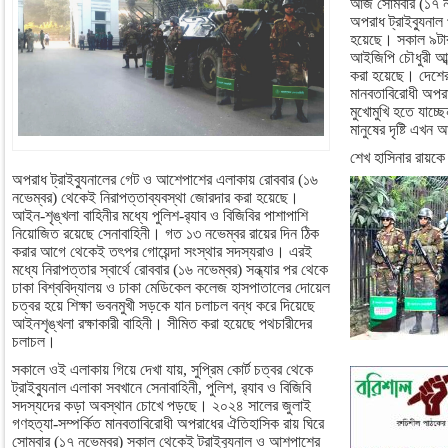
আজ সোমবার (১৭ নভ
অপরাধ ট্রাইব্যুনাল 
হয়েছে। সকাল ৯টার
আইজিপি চৌধুরী আব্দ
করা হয়েছে। দেশের 
মানবতাবিরোধী অপরা
মুখোমুখি হতে যাচ্
মানুষের দৃষ্টি এখন
শেখ হাসিনার রায়কে 
অপরাধ ট্রাইব্যুনালের গেট ও আশেপাশের এলাকায় রোববার (১৬
নভেম্বর) থেকেই নিরাপত্তাব্যবস্থা জোরদার করা হয়েছে।
আইন-শৃঙ্খলা বাহিনীর মধ্যে পুলিশ-র‍্যাব ও বিজিবির পাশাপাশি
নিয়োজিত রয়েছে সেনাবাহিনী। গত ১৩ নভেম্বর রায়ের দিন ঠিক
করার আগে থেকেই তৎপর গোয়েন্দা সংস্থার সদস্যরাও। এরই
মধ্যে নিরাপত্তার স্বার্থে রোববার (১৬ নভেম্বর) সন্ধ্যার পর থেকে
ঢাকা বিশ্ববিদ্যালয় ও ঢাকা মেডিকেল কলেজ হাসপাতালের দোয়েল
চত্বর হয়ে শিক্ষা ভবনমুখী সড়কে যান চলাচল বন্ধ করে দিয়েছে
আইনশৃঙ্খলা রক্ষাকারী বাহিনী। সীমিত করা হয়েছে পথচারীদের
চলাচল।
সকালে ওই এলাকায় গিয়ে দেখা যায়, সুপ্রিম কোর্ট চত্বর থেকে
ট্রাইব্যুনাল এলাকা সবখানে সেনাবাহিনী, পুলিশ, র‌্যাব ও বিজিবি
সদস্যদের কড়া অবস্থান চোখে পড়ছে। ২০২৪ সালের জুলাই
গণহত্যা-সম্পর্কিত মানবতাবিরোধী অপরাধের ঐতিহাসিক রায় ঘিরে
সোমবার (১৭ নভেম্বর) সকাল থেকেই ট্রাইব্যুনাল ও আশপাশের