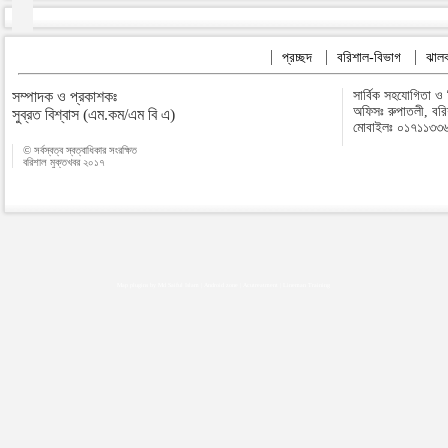
প্রচ্ছদ
বরিশাল-বিভাগ
ঝালক
সম্পাদক ও প্রকাশকঃ
সার্বিক সহযোগিতা ও
অফিসঃ রুপাতলী, বর
সুব্রত বিশ্বাস (এম.কম/এম বি এ)
মোবাইলঃ ০১৭১১৩৩
© সর্বস্বত্ব স্বত্বাধিকার সংরক্ষিত
বরিশাল মুক্তখবর ২০১৭
Map plugins by Md Saiful Islam
|
Android zone
|
Acutreatment
|
Lineman Training