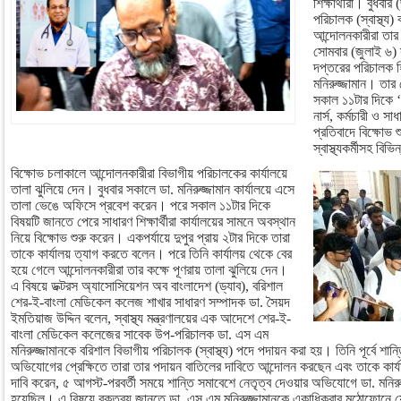
শিক্ষার্থীরা। বুধবা
পরিচালক (স্বাস্থ্য)
আন্দোলনকারীরা তার
সোমবার (জুলাই ৬) স
দপ্তরের পরিচালক 
মনিরুজ্জামান। তার
সকাল ১১টার দিকে ‘
নার্স, কর্মচারী ও 
প্রতিবাদে বিক্ষোভ 
স্বাস্থ্যকর্মীসহ বি
বিক্ষোভ চলাকালে আন্দোলনকারীরা বিভাগীয় পরিচালকের কার্যালয়ে
তালা ঝুলিয়ে দেন। বুধবার সকালে ডা. মনিরুজ্জামান কার্যালয়ে এসে
তালা ভেঙে অফিসে প্রবেশ করেন। পরে সকাল ১১টার দিকে
বিষয়টি জানতে পেরে সাধারণ শিক্ষার্থীরা কার্যালয়ের সামনে অবস্থান
নিয়ে বিক্ষোভ শুরু করেন। একপর্যায়ে দুপুর প্রায় ২টার দিকে তারা
তাকে কার্যালয় ত্যাগ করতে বলেন। পরে তিনি কার্যালয় থেকে বের
হয়ে গেলে আন্দোলনকারীরা তার কক্ষে পূণরায় তালা ঝুলিয়ে দেন।
এ বিষয়ে ডক্টরস অ্যাসোসিয়েশন অব বাংলাদেশ (ড্যাব), বরিশাল
শের-ই-বাংলা মেডিকেল কলেজ শাখার সাধারণ সম্পাদক ডা. সৈয়দ
ইমতিয়াজ উদ্দিন বলেন, স্বাস্থ্য মন্ত্রণালয়ের এক আদেশে শের-ই-
বাংলা মেডিকেল কলেজের সাবেক উপ-পরিচালক ডা. এস এম
মনিরুজ্জামানকে বরিশাল বিভাগীয় পরিচালক (স্বাস্থ্য) পদে পদায়ন করা হয়। তিনি পূর্বে শা
অভিযোগের প্রেক্ষিতে তারা তার পদায়ন বাতিলের দাবিতে আন্দোলন করছেন এবং তাকে কা
দাবি করেন, ৫ আগস্ট-পরবর্তী সময়ে শান্তি সমাবেশে নেতৃত্ব দেওয়ার অভিযোগে ডা. মনিরুজ
হয়েছিল। এ বিষয়ে বক্তব্য জানতে ডা. এস এম মনিরুজ্জামানকে একাধিকবার মুঠোফোনে য