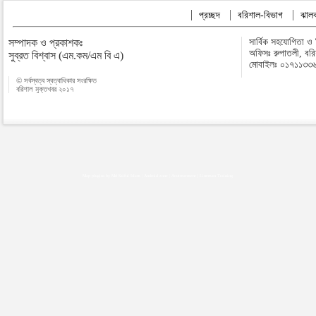
প্রচ্ছদ
বরিশাল-বিভাগ
ঝালক
সম্পাদক ও প্রকাশকঃ
সার্বিক সহযোগিতা ও
অফিসঃ রুপাতলী, বর
সুব্রত বিশ্বাস (এম.কম/এম বি এ)
মোবাইলঃ ০১৭১১৩৩
© সর্বস্বত্ব স্বত্বাধিকার সংরক্ষিত
বরিশাল মুক্তখবর ২০১৭
Map plugins by Md Saiful Islam
|
Android zone
|
Acutreatment
|
Lineman Training