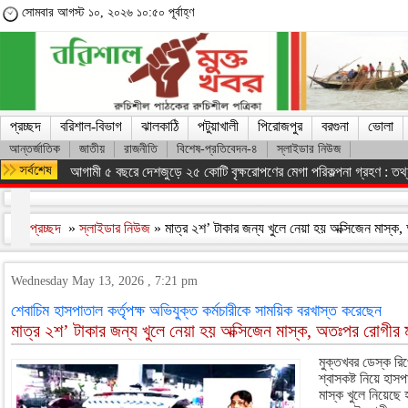
সোমবার আগস্ট ১০, ২০২৬ ১০:৫০ পূর্বাহ্ণ
প্রচ্ছদ
বরিশাল-বিভাগ
ঝালকাঠি
পটুয়াখালী
পিরোজপুর
বরগুনা
ভোলা
আন্তর্জাতিক
জাতীয়
রাজনীতি
বিশেষ-প্রতিবেদন-৪
স্লাইডার নিউজ
আগামী ৫ বছরে দেশজুড়ে ২৫ কোটি বৃক্ষরোপণের মেগা পরিকল্পনা গ্রহণ : তথ্যম
প্রচ্ছদ
»
স্লাইডার নিউজ
» মাত্র ২শ’ টাকার জন্য খুলে নেয়া হয় অক্সিজেন মাস্ক,
Wednesday May 13, 2026 , 7:21 pm
শেবাচিম হাসপাতাল কর্তৃপক্ষ অভিযুক্ত কর্মচারীকে সাময়িক বরখাস্ত করেছেন
মাত্র ২শ’ টাকার জন্য খুলে নেয়া হয় অক্সিজেন মাস্ক, অতঃপর রোগীর মৃ
মুক্তখবর ডেস্ক রিপ
শ্বাসকষ্ট নিয়ে হাস
মাস্ক খুলে নিয়েছে 