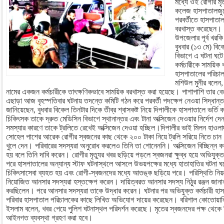
মধ্যে ওই রোগীর মৃত
কলেজ হাসপাতালজু
পরবর্তীতে হাসপাতাল
বরখাস্ত করেছেন। মৃ
উপজেলার পূর্ব খরকি 
বুধবার (১৩ মে) বি
বিভাগে এ ঘটনা ঘটে।
কর্মচারীকে সাময়িক 
হাসপাতালের পরিচা
মশিউল মুনীর বলেন
নামের একজন কর্মচারীকে তাৎক্ষণিকভাবে সাময়িক বরখাস্ত করা হয়েছে। পাশাপাশি তার বেত
এছাড়া আজ বৃহস্পতিবার ঘটনায় তদন্তে কমিটি গঠন করে পরবর্তী পদক্ষেপ নেওয়া সিদ্ধান্
জানিয়েছেন, বুধবার বিকেল তিনটার দিকে তীব্র শ্বাসকষ্ট নিয়ে দিপালীকে হাসপাতালে ভর্ত
চিকিৎসক তাকে দ্রুত মেডিসিন বিভাগে স্থানান্তর এবং টানা অক্সিজেন দেওয়ার নির্দেশ দে
সমস্যার কারণে তাকে ট্রলিতে রেখেই অক্সিজেন দেওয়া হচ্ছিল।দিপালীর ভাই মিলন হাওলাদ
সোহেল পাশের আরেক রোগীর স্বজনের কাছ থেকে ২০০ টাকা নিয়ে ট্রলি সরিয়ে নিতে চান
খুলে দেন। পরিবারের সদস্যরা অনুরোধ করলেও তিনি তা শোনেননি। অক্সিজেন বিচ্ছিন্ন করা
হয় বলে তিনি দাবি করেন। রোগীর মৃত্যুর খবর ছড়িয়ে পড়লে স্বজনরা ক্ষুব্ধ হয়ে অভিযুক
পরে হাসপাতালের অন্যান্য স্টাফ ঘটনাস্থলে আসলে উভয়পক্ষের মধ্যে হাতাহাতির ঘটনা 
চিকিৎসাসেবা ব্যহত হয় এবং রোগী-স্বজনদের মধ্যে আতঙ্ক ছড়িয়ে পরে। পরিস্থিতি নিয়ন
নিয়োজিত আনসার সদস্যরা হস্তক্ষেপ করেন। দায়িত্বরত আনসার সদস্য নিঠুর রঞ্জন জান
করছিলেন। পরে আনসার সদস্যরা তাকে উদ্ধার করেন। ঘটনার পর অভিযুক্ত কর্মচারী হা
পরিবার হাসপাতাল পরিচালকের কাছে লিখিত অভিযোগ দায়ের করেছেন। বরিশাল কোতোয়াল
ইসলাম বলেন, খবর পেয়ে পুলিশ ঘটনাস্থল পরিদর্শন করেছে। মৃতের স্বজনদের পক্ষ থেকে
আইনগত ব্যবস্থা গ্রহণ করা হবে।