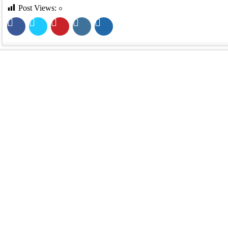
Post Views:
০