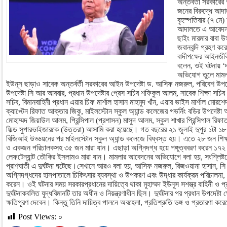
অন্তর্বর্তী সরকারের
জনের বিরুদ্ধে আদ
বৃহস্পতিবার (৭ মে
আদালতে এ আবেদন ক
ছাইং মারমার বাবা 
জবানবন্দি গ্রহণ 
বাদীপক্ষের আইনজীব
বলেন, ওই ঘটনায় ‘দ
অভিযোগ তুলে মাম
ইউনূস ছাড়াও সাবেক অন্তর্বর্তী সরকারের আইন উপদেষ্টা ড. আসিফ নজরুল, পরিবেশ উপদেষ্
উপদেষ্টা সি আর আবরার, প্রধান উপদেষ্টার প্রেস সচিব শফিকুল আলম, সাবেক শিক্ষা সচিব সিদ্
সচিব, বিমানবাহিনী প্রধান এয়ার চিফ মার্শাল হাসান মাহমুদ খাঁন, এয়ার ভাইস মার্শাল মোর
ক্যাপ্টেন রিফাত আক্তার জিকু, মাইলস্টোন স্কুল অ্যান্ড কলেজের গভর্নিং বডির উপদেষ্টা অ
মোহাম্মদ জিয়াউল আলম, প্রিন্সিপাল (প্রশাসন) মাসুদ আলম, স্কুল শাখার প্রিন্সিপাল রি
ফিল্ড সুপারভাইজারকে (উত্তরা) আসামি করা হয়েছে। গত বছরের ২১ জুলাই দুপুর ১টা ১৮ 
বিজিআই উড্ডয়নের পর মাইলস্টোন স্কুল অ্যান্ড কলেজে বিধ্বস্ত হয়। এতে ২৮ জন শিক্ষ
ও একজন পরিচালকসহ ৩৫ জন মারা যান। এছাড়া অগ্নিদগ্ধ হয়ে পঙ্গুত্ববরণ করেন ১৭২ জ
লেফটেন্যান্ট তৌকির ইসলামও মারা যান। মামলার আবেদনের অভিযোগে বলা হয়, সংশ্লিষ্
প্রাণঘাতী এ দুর্ঘটনা ঘটেছে।সেখানে আরও বলা হয়, আসিফ নজরুল, রিজওয়ানা হাসান,
অগ্নিদগ্ধদের হাসপাতালে চিকিৎসার ব্যবস্থা ও উপকরণ এবং উদ্ধার কার্যক্রম পরিচালনা, ন
করেন। ওই ঘটনার সময় সরকারপ্রধানের দায়িত্বে থাকা মুহাম্মদ ইউনূস সশস্ত্র বাহিনী ও প্র
দুর্ঘটনাকবলিত যুদ্ধবিমানটি তার অধীন ও নিয়ন্ত্রণাধীন ছিল। দুর্ঘটনার পর প্রধান উপদেষ্টা 
ক্ষতিপূরণ দেবেন। কিন্তু তিনি দায়িত্ব পালনে অবহেলা, প্রতিশ্রুতি ভঙ্গ ও প্রতারণ
Post Views:
০