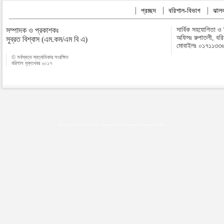
প্রচ্ছদ
বরিশাল-বিভাগ
ঝালক
সম্পাদক ও প্রকাশকঃ
সার্বিক সহযোগিতা ও
অফিসঃ রুপাতলী, বর
সুব্রত বিশ্বাস (এম.কম/এম বি এ)
মোবাইলঃ ০১৭১১৩৩
© সর্বস্বত্ব স্বত্বাধিকার সংরক্ষিত
বরিশাল মুক্তখবর ২০১৭
Map plugins by Md Saiful Islam
|
Android zone
|
Acutreatment
|
Lineman Training