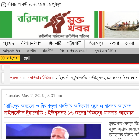
রবিবার আগস্ট ৯, ২০২৬ ৪:০৬ পূর্বাহ্ণ
প্রচ্ছদ
বরিশাল-বিভাগ
ঝালকাঠি
পটুয়াখালী
পিরোজপুর
বরগুনা
ভোলা
আন্তর্জাতিক
জাতীয়
রাজনীতি
বিশেষ-প্রতিবেদন-৪
স্লাইডার নিউজ
মারা গেলেন লিওনেল মেসির বাবা হোর্হে মেসি
প্রচ্ছদ
»
স্লাইডার নিউজ
» মাইলস্টোন ট্র্যাজেডি : ইউনূসসহ ১৬ জনের বিরুদ্ধে
Thursday May 7, 2026 , 5:31 pm
‘দায়িত্বে অবহেলা ও নিরাপত্তা ঘাটতি’র অভিযোগ তুলে এ মামলার আবেদন
মাইলস্টোন ট্র্যাজেডি : ইউনূসসহ ১৬ জনের বিরুদ্ধে মামলার আবেদন
মুক্তখবর ডেস্ক রিপ
স্কুল অ্যান্ড কলেজে 
হতাহতের ঘটনায় দা