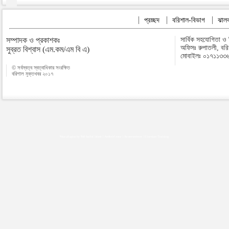
প্রচ্ছদ
বরিশাল-বিভাগ
ঝালক
সম্পাদক ও প্রকাশকঃ
সার্বিক সহযোগিতা ও
অফিসঃ রুপাতলী, বর
সুব্রত বিশ্বাস (এম.কম/এম বি এ)
মোবাইলঃ ০১৭১১৩৩
© সর্বস্বত্ব স্বত্বাধিকার সংরক্ষিত
বরিশাল মুক্তখবর ২০১৭
Map plugins by Md Saiful Islam
|
Android zone
|
Acutreatment
|
Lineman Training