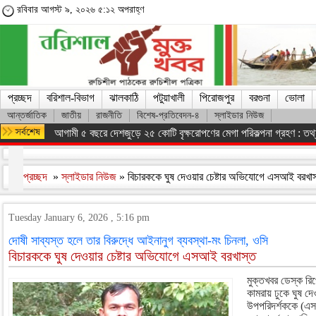
রবিবার আগস্ট ৯, ২০২৬ ৫:১২ অপরাহ্ণ
প্রচ্ছদ
বরিশাল-বিভাগ
ঝালকাঠি
পটুয়াখালী
পিরোজপুর
বরগুনা
ভোলা
আন্তর্জাতিক
জাতীয়
রাজনীতি
বিশেষ-প্রতিবেদন-৪
স্লাইডার নিউজ
আগামী ৫ বছরে দেশজুড়ে ২৫ কোটি বৃক্ষরোপণের মেগা পরিকল্পনা গ্রহণ : তথ্যম
প্রচ্ছদ
»
স্লাইডার নিউজ
» বিচারককে ঘুষ দেওয়ার চেষ্টার অভিযোগে এসআই বরখা
Tuesday January 6, 2026 , 5:16 pm
দোষী সাব্যস্ত হলে তার বিরুদ্ধে আইনানুগ ব্যবস্থা-মং চিনলা, ওসি
বিচারককে ঘুষ দেওয়ার চেষ্টার অভিযোগে এসআই বরখাস্ত
মুক্তখবর ডেস্ক রিপ
কামরায় ঢুকে ঘুষ দ
উপপরিদর্শককে (এস