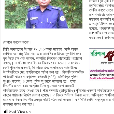
সোমবার (জানুয়ারি ৫
ম্যাজিস্ট্রেট আদাল
তদবির করতে গেলে
নাম শাহরিয়ার জালা
মঙ্গলবার পাথরঘাটা থ
এ তথ্য নিশ্চিত ক
হয়েছে, পাথরঘাটা জ
মো: পনির শেখ সোমব
করছিলেন। তখন এস
সেখানে প্রবেশ করেন।
তিনি আদালতের সি আর ৭৮০/২৩ নম্বর মামলার একটি কাগজ
দেখিয়ে মো: রাজু মিয়া নামে এক আসামির জামিনের সুপারিশ করে
ঘুষ দিতে চান এবং জানান, আসামির বিরুদ্ধে গ্রেফতারি পরোয়ানা
রয়েছে। এ ঘটনায় পরে বিচারক বিব্রত বোধ করেন। একপর্যায়ে
কোর্ট পুলিশের এসআই, জিআরও এবং আদালতের কর্মচারীদের
উপস্থিতিতে মো: শাহরিয়ারকে আটক করা হয়। বিষয়টি তাৎক্ষণিক
পাথরঘাটা থানার ভারপ্রাপ্ত কর্মকর্তা (ওসি), অতিরিক্ত পুলিশ
সুপার (সার্কেল) ও জেলা পুলিশ সুপারকে জানানো হয়। তারা
বিভাগীয় মামলা করার আশ্বাস দিলে মুচলেকা রেখে এসআই
শাহরিয়ারকে ছেড়ে দেওয়া হয়। পরে মঙ্গলবার (জানুয়ারি ৬) পুলিশের এসআই শাহরিয়ারকে 
লাইনে পাঠানোর নির্দেশ দেওয়া হয়েছে। এ বিষয়ে ওসি মং চিনলা বলেন, অভিযুক্ত শাহরিয়
তবে তার বিষয়ে বিভাগীয় তদন্ত কমিটি গঠন করা হয়েছে। যদি তিনি দোষী সাব্যস্ত হয়ে থ
ব্যবস্থা গ্রহণ করা হবে।
Post Views:
০