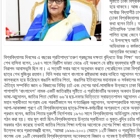
সৃষ্টিতে ঢাকা বিশ্
হয়ে থাকবে। আজ সো
সর্বোচ্চ বিদ্যাপীঠ 
(ঢাকা বিশ্ববিদ্যাল
কথা বলেন তিনি। আজ
ঐতিহাসিক ‘ঢাকা বিশ্
পালিত হচ্ছে জেনে 
‘এ উপলক্ষ্যে আমি বি
অভিভাবক ও কর্মকর্ত
আন্তরিক শুভেচ্ছা ও
বিশ্ববিদ্যালয় দিবসের এ বছরের প্রতিপাদ্য‘তরুণ প্রজন্মের দক্ষতা বৃদ্ধিতে উচ্চ শিক্ষা’
শেখ হাসিনা বলেন, ১৯৪৭ সালে ব্রিটিশ ভারত ভেঙে এই অঞ্চলে যে রাষ্ট্র ব্যবস্থার সৃষ্টি হয়
নিরাপদ আবাসভূমি ছিল না। এ সত্যটি সবার আগে অনুধাবন করতে পেরেছিলেন ঢাকা বিশ্ব
ছাত্র শেখ মুজিবুর রহমান। যিনি সবার আগে বাংলাকে রাষ্ট্রভাষা করার দাবিতে আন্দোলন 
কালক্রমে হয়ে উঠেছেন বাঙালি জাতির পিতা, বাঙালির ইতিহাসের মহানায়ক ও সর্বকালের সর্
ঐতিহ্য সম্পর্কিত জ্ঞান ও বিজ্ঞানের নিবিড় চর্চা এবং দেশের আর্থ-সামাজিক উন্নয়নে ঢাকা বি
পাশাপাশি ‘বাংলাদেশ’ নামক একটি জাতিরাষ্ট্র সৃষ্টিতে এ প্রতিষ্ঠানটির অনবদ্য অবদান চ
ভাষা-আন্দোলন, জাতির পিতা ঘোষিত ৬৬’র ছয়-দফার ভিত্তিতে স্বায়ত্তশাসন আন্দোলন এবং
মহান স্বাধীনতা সংগ্রাম এবং পরবর্তীকালে সব গণতান্ত্রিক আন্দোলন, অসাম্প্রদায়িক সাংস
আশা-আকাঙ্ক্ষা পূরণে এই বিশ্ববিদ্যালয়ের ছাত্র-শিক্ষক-কর্মচারীরা অগ্রভাগে থেকে অব
প্রধান বলেন, জাতির পিতার দূরদর্শী নির্দেশনায় ১৯৭৩ সালে বিশ্ববিদ্যালয় অর্ডিন্যান্স ঘোষণা
গঠন করা হয়। যার মূল বার্তা ছিল-বিশ্ববিদ্যালয়ে চিন্তার স্বাধীনতা ও মুক্ত-বুদ্ধি চর্চা
সরকার গঠন করেছে তখনই জাতির পিতার শিক্ষা দর্শনের আলোকে দেশের শিক্ষা খাতের উন্নয়ন
উল্লেখ করে প্রধানমন্ত্রী বলেন, ‘আমরা ১৯৯৬-২০০১ মেয়াদে ১২টি বিজ্ঞান ও প্রযুক্তি বিশ
কলেজ এবং ১৬টি বেসরকারি বিশ্ববিদ্যালয়সহ অনেকগুলো বিজ্ঞান ও গবেষণা ইনস্টিটিউট প্রতি