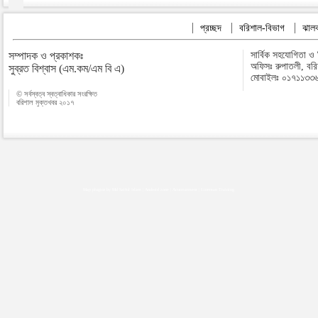
প্রচ্ছদ
বরিশাল-বিভাগ
ঝালক
সম্পাদক ও প্রকাশকঃ
সার্বিক সহযোগিতা ও
অফিসঃ রুপাতলী, বর
সুব্রত বিশ্বাস (এম.কম/এম বি এ)
মোবাইলঃ ০১৭১১৩৩
© সর্বস্বত্ব স্বত্বাধিকার সংরক্ষিত
বরিশাল মুক্তখবর ২০১৭
Map plugins by Md Saiful Islam
|
Android zone
|
Acutreatment
|
Lineman Training