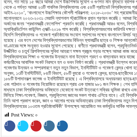
বলেন, গত সাড়ে ১৫ বছরে আমরা দেশে উচ্চশিক্ষার সুযোগ ও গুণগত মান বৃদ্ধিতে ব্যাপ
থেকে এ পর্যন্ত আমরা ২৩টি পাবলিক বিশ্ববিদ্যালয় এবং ৫৪টি প্রাইভেট বিশ্ববিদ্যালয় প্রত
আইন-২০১০’, ‘বাংলাদেশে উচ্চশিক্ষার কৌশলী পরিকল্পনা: ২০১৮-২০৩০’ সহ প্রয়োজনীয় নী
মানোন্নয়নে ২০২৩-২০৩১ মেয়াদি ন্যাশনাল স্ট্রাটেজিক প্ল্যান প্রণয়ন করেছি। আমরা বিদ
অর্জনের জন্য ‘প্রধানমন্ত্রী ফেলোশিপ’ প্রবর্তন করেছি। প্রধানমন্ত্রী আরও বলেন, বিশ্বব
অ্যাক্রিডিটেশন কাউন্সিল এ্যাক্ট-২০১৬ পাস করেছি। বিশ্ববিদ্যালয়গুলোর কারিগরি দক্ষতা বৃ
বিদেশি বিশ্ববিদ্যালয় ও গবেষণা প্রতিষ্ঠানের সংযোগ স্থাপনের লক্ষ্যে বাংলাদেশ রিসার্চ অ্
হয়েছে। এর ফলে দেশের বিশ্ববিদ্যালয়গুলোর বিভিন্ন ফ্যাকাল্টির ছাত্র ও শিক্ষক আন্তর
ভাণ্ডারের সঙ্গে সংযুক্ত হওয়ার সুযোগ পেয়েছে। বাণীতে প্রধানমন্ত্রী বলেন, প্রযুক্তিনির্ভ
উজ্জীবিত ও চতুর্থ শিল্পবিপ্লবের সুবিধা আহরণে সক্ষম প্রজন্ম গড়ার লক্ষ্যে আমরা কাজ ক
বিশ্ববিদ্যালয়ের শিক্ষা ও গবেষণার উন্নয়নে নানা উদ্যোগ গ্রহণ ও বাস্তবায়ন করে যাচ্ছে। আম
কর্মচারীদের আবাসিক সংকট নিরসনে হল ও ভবন নির্মাণ করেছি। প্রধানমন্ত্রী উল্লেখ করেন
গবেষণার উন্নয়ন ও সম্প্রসারণে নতুন নতুন বিভাগ, ইনস্টিটিউট ও গবেষণা কেন্দ্র খোলা হয়
অনুষদ, ১৩টি ইনস্টিটিউট, ৮৪টি বিভাগ, ৫৮টি ব্যুরো ও গবেষণা কেন্দ্র, ছাত্র-ছাত্রীদের
১৮৮টি উপাদানকল্প কলেজ ও ইনস্টিটিউট রয়েছে। এ বিশ্ববিদ্যালয়ে অধ্যয়নরত ছাত্র-ছাত
এবং পাঠদান ও গবেষণায় নিয়োজিত রয়েছেন প্রায় এক হাজার ৯৮১ জন শিক্ষক। শেখ হাস
মাধ্যমে ঢাকা বিশ্ববিদ্যালয় ভবিষ্যতে যেকোনো সংকট উত্তরণে সক্রিয় ভূমিকা রাখবে এবং দ
মিলিয়ে শিক্ষা-গবেষণা, বিজ্ঞান, প্রযুক্তিসহ জ্ঞানের সকল শাখায় এগিয়ে যাবে। এই বিশ্ববিদ
তিনি আশা প্রকাশ করেন, জ্ঞান ও আলোর পথের অভিযাত্রায় ঢাকা বিশ্ববিদ্যালয় নতুন দি
বিশ্ববিদ্যালয়ের ১০৩তম প্রতিষ্ঠাবার্ষিকী’ উপলক্ষ্যে আয়োজিত সব কর্মসূচির সার্বিক সাফ
Post Views:
০