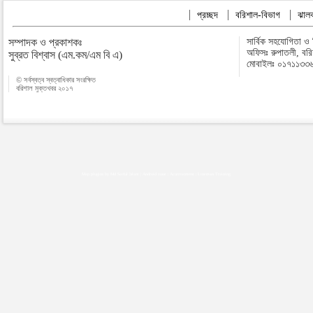
প্রচ্ছদ
বরিশাল-বিভাগ
ঝালক
সম্পাদক ও প্রকাশকঃ
সার্বিক সহযোগিতা ও
অফিসঃ রুপাতলী, বর
সুব্রত বিশ্বাস (এম.কম/এম বি এ)
মোবাইলঃ ০১৭১১৩৩
© সর্বস্বত্ব স্বত্বাধিকার সংরক্ষিত
বরিশাল মুক্তখবর ২০১৭
Map plugins by Md Saiful Islam
|
Android zone
|
Acutreatment
|
Lineman Training