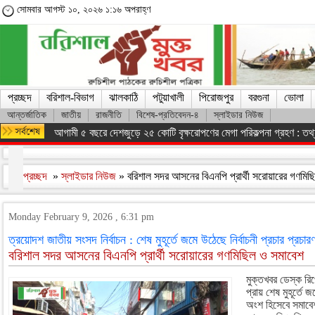
সোমবার আগস্ট ১০, ২০২৬ ১:১৬ অপরাহ্ণ
প্রচ্ছদ
বরিশাল-বিভাগ
ঝালকাঠি
পটুয়াখালী
পিরোজপুর
বরগুনা
ভোলা
আন্তর্জাতিক
জাতীয়
রাজনীতি
বিশেষ-প্রতিবেদন-৪
স্লাইডার নিউজ
আগামী ৫ বছরে দেশজুড়ে ২৫ কোটি বৃক্ষরোপণের মেগা পরিকল্পনা গ্রহণ : তথ্যম
প্রচ্ছদ
»
স্লাইডার নিউজ
» বরিশাল সদর আসনের বিএনপি প্রার্থী সরোয়ারের গণমি
Monday February 9, 2026 , 6:31 pm
ত্রয়োদশ জাতীয় সংসদ নির্বাচন : শেষ মুহূর্তে জমে উঠেছে নির্বাচনী প্রচার প্রচারণ
বরিশাল সদর আসনের বিএনপি প্রার্থী সরোয়ারের গণমিছিল ও সমাবেশ
মুক্তখবর ডেস্ক রিপ
প্রায় শেষ মুহূর্তে 
অংশ হিসেবে সমাবে