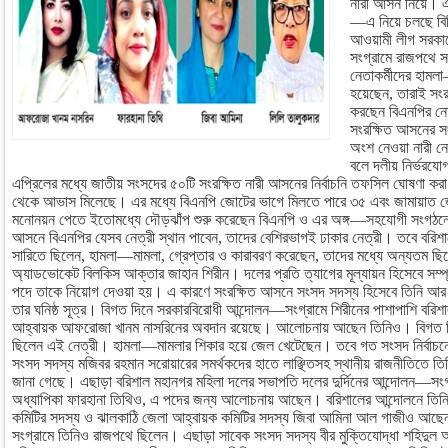
নারী আসন নিয়ে। এ
—এ নিয়ে চলছে বিভি
আওয়ামী লীগ সরকার
সংগ্রামে রাজপথে 
নেতাকর্মীদের হাম
হয়েছেন, তারাই সংর
করছেন বিএনপির নে
সংরক্ষিত আসনের সং
অংশ নেওয়া নারী নে
বলে দলীয় নির্ভরযো
এপ্রিলের মধ্যে জাতীয় সংসদের ৫০টি সংরক্ষিত নারী আসনের নির্বাচনি তফসিল ঘোষণা করা 
থেকে আভাস মিলেছে। এর মধ্যে বিএনপি জোটের ভাগে মিলতে পারে ৩৫ এবং জামায়া
মনোনয়ন পেতে ইতোমধ্যে দৌড়ঝাঁপ শুরু করেছেন বিএনপি ও এর অঙ্গ—সহযোগী সংগঠনের 
আসনে বিএনপির যেসব নেত্রী স্থান পাবেন, তাদের বেশিরভাগই ঢাকার নেত্রী। তবে বরিশ
সারিতে ছিলেন, হামলা—মামলা, গ্রেপ্তার ও কারাবরণ করেছেন, তাদের মধ্যে অন্যতম ছিলে
অ্যাডভোকেট বিলকিস আক্তার জাহান শিরীন। দলের প্রতি ত্যাগের মূল্যায়ন হিসেবে সম্প্
পদে তাকে নিয়োগ দেওয়া হয়। এ কারণে সংরক্ষিত আসনে সংসদ সদস্য হিসেবে তিনি আর প্র
তার ঘনিষ্ঠ সূত্র। বিগত দিনে সরকারবিরোধী আন্দোলন—সংগ্রামে শিরীনের পাশাপাশি বরিশাল
আহ্বায়ক আফরোজা খানম নাসরিনের অবদান রয়েছে। আলোচনায় আছেন তিনিও। বিগত দ
ছিলেন এই নেত্রী। হামলা—মামলার শিকার হয়ে জেল খেটেছেন। তবে গত সংসদ নির্বাচনে 
সংসদ সদস্য মজিবর রহমান সরোয়ারের সমর্থকদের হাতে লাঞ্ছিতসহ স্থানীয় রাজনীতিতে 
জানা গেছে। এছাড়া বরিশাল মহানগর মহিলা দলের সভাপতি দলের দুর্দিনের আন্দোলন—সংগ্
অধ্যাপিকা ফারহানা তিথিও, এ পদের জন্য আলোচনায় আছেন। বরিশালের আন্দোলনে তিনি স
কমিটির সদস্য ও ঝালকাঠি জেলা আহ্বায়ক কমিটির সদস্য জিবা আমিনা আল গাজীও 
সংগ্রামে তিনিও রাজপথে ছিলেন। এছাড়া সাবেক সংসদ সদস্য বীর মুক্তিযোদ্ধা শহিদুল 