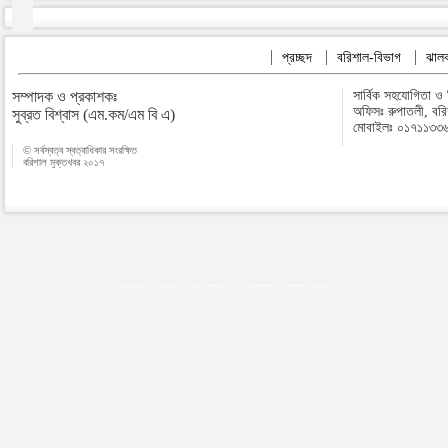
প্রচ্ছদ
বরিশাল-বিভাগ
ঝালক
সম্পাদক ও প্রকাশকঃ
সার্বিক সহযোগিতা ও
অফিসঃ রুপাতলী, বর
সুব্রত বিশ্বাস (এম.কম/এম বি এ)
মোবাইলঃ ০১৭১১৩৩
© সর্বস্বত্ব স্বত্বাধিকার সংরক্ষিত
বরিশাল মুক্তখবর ২০১৭
Map plugins by Md Saiful Islam
|
Android zone
|
Acutreatment
|
Lineman Training