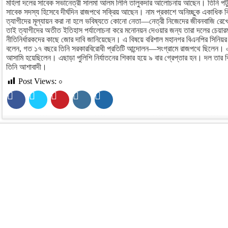
মহিলা দলের সাবেক সভানেত্রী সালমা আলম লিলি তালুকদার আলোচনায় আছেন। তিনি পটুয়
সাবেক সদস্য হিসেবে দীর্ঘদিন রাজপথে সক্রিয় আছেন। নাম প্রকাশে অনিচ্ছুক একাধিক ব
ত্যাগীদের মূল্যায়ন করা না হলে ভবিষ্যতে কোনো নেতা—নেত্রী নিজেদের জীবনবাজি রেখে
তাই ত্যাগীদের অতীত ইতিহাস পর্যালোচনা করে মনোনয়ন দেওয়ার জন্য তারা দলের চেয়ারম্য
নীতিনির্ধারকদের কাছে জোর দাবি জানিয়েছেন। এ বিষয়ে বরিশাল মহানগর বিএনপির সিনিয়
বলেন, গত ১৭ বছরে তিনি সরকারবিরোধী প্রতিটি আন্দোলন—সংগ্রামে রাজপথে ছিলেন। এ
আসামি হয়েছিলেন। এছাড়া পুলিশি নির্যাতনের শিকার হয়ে ৯ বার গ্রেপ্তার হন। দল তার ব
তিনি আশাবাদী।
Post Views:
০