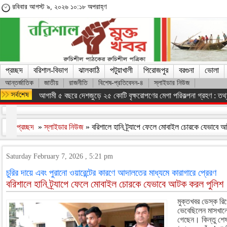
রবিবার আগস্ট ৯, ২০২৬ ১০:১৮ অপরাহ্ণ
প্রচ্ছদ
বরিশাল-বিভাগ
ঝালকাঠি
পটুয়াখালী
পিরোজপুর
বরগুনা
ভোলা
আন্তর্জাতিক
জাতীয়
রাজনীতি
বিশেষ-প্রতিবেদন-৪
স্লাইডার নিউজ
আগামী ৫ বছরে দেশজুড়ে ২৫ কোটি বৃক্ষরোপণের মেগা পরিকল্পনা গ্রহণ : তথ্যম
প্রচ্ছদ
»
স্লাইডার নিউজ
» বরিশালে হানি ট্র্যাপে ফেলে মোবাইল চোরকে যেভাবে
Saturday February 7, 2026 , 5:21 pm
চুরির দায়ে এবং পুরানো ওয়ারেন্টের কারণে আদালতের মাধ্যমে কারাগারে প্রেরণ
বরিশালে হানি ট্র্যাপে ফেলে মোবাইল চোরকে যেভাবে আটক করল পুলিশ
মুক্তখবর ডেস্ক রিপ
ভেবেছিলেন মাসখান
গেছেন। কিন্তু শেষ