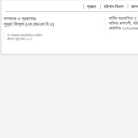
প্রচ্ছদ
বরিশাল-বিভাগ
ঝালক
সম্পাদক ও প্রকাশকঃ
সার্বিক সহযোগিতা ও
অফিসঃ রুপাতলী, বর
সুব্রত বিশ্বাস (এম.কম/এম বি এ)
মোবাইলঃ ০১৭১১৩৩
© সর্বস্বত্ব স্বত্বাধিকার সংরক্ষিত
বরিশাল মুক্তখবর ২০১৭
Map plugins by Md Saiful Islam
|
Android zone
|
Acutreatment
|
Lineman Training