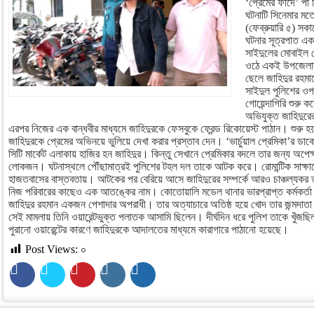
‘প্রেমের ফাঁদে’ প
ঘটনাটি সিনেমার মত
(ফেব্রুয়ারি ৫) সকা
ঘটনার সূত্রপাত এক 
সাইদুলের মোবাইল 
ওঠে একই উপজেলার
ছেলে জাহিদুর রহমা
সাইদুল পুলিশের ওপ
গোয়েন্দাগিরি শুরু
অভিযুক্ত জাহিদুর
এরপর নিজের এক বান্ধবীর মাধ্যমে জাহিদুরকে ফেসবুকে ফ্রেন্ড রিকোয়েস্ট পাঠান। শুরু হয়
জাহিদুরকে প্রেমের অভিনয়ে ভুলিয়ে দেখা করার প্রস্তাব দেন। ‘ভার্চুয়াল প্রেমিকা’র ডাক
সিটি মার্কেট এলাকায় হাজির হন জাহিদুর। কিন্তু সেখানে প্রেমিকার বদলে তার জন্য অপে
লোকজন। ঘটনাস্থলে পৌঁছামাত্রই পুলিশের টহল দল তাকে আটক করে। রোমান্টিক সাক্ষাতের 
হাজতবাসের বাস্তবতায়। আটকের পর বেরিয়ে আসে জাহিদুরের সম্পর্কে আরও চাঞ্চল্যকর
নিজ পরিবারের কাছেও এক আতঙ্কের নাম। কোতোয়ালি মডেল থানার ভারপ্রাপ্ত কর্মকর্ত
জাহিদুর রহমান একজন পেশাদার অপরাধী। তার অত্যাচারে অতিষ্ঠ হয়ে খোদ তার জন্মদাতা
সেই মামলায় তিনি ওয়ারেন্টভুক্ত পলাতক আসামি ছিলেন। দীর্ঘদিন ধরে পুলিশ তাকে খুঁজছ
পুরানো ওয়ারেন্টের কারণে জাহিদুরকে আদালতের মাধ্যমে কারাগারে পাঠানো হয়েছে।
Post Views:
০