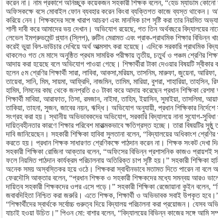
করেন না। নাম প্রকাশে অনিচ্ছুক কয়েকজন সহকারী শিক্ষক বলেন, “হেড ম্যাডাম কোনো
অফিসকক্ষে বসে মোবাইল ফোন ব্যবহার করেন কিংবা ব্যক্তিগত কাজে ব্যস্ত থাকেন।
করিয়ে নেন। শিক্ষকদের সঙ্গে খারাপ আচরণ এবং মানসিক চাপ সৃষ্টি করা তার নিয়মিত অভ্
শালী দাবী করে আমাদের ভয় দেখান। অভিযোগ রয়েছে, গত তিন অর্থবছরে বিদ্যালয়ের নামে বর
লেভেল ইমপ্রুভমেন্ট প্ল্যান (স্লিপ), রুটিন মেরামত এবং প্রাক-প্রাথমিক শিক্ষার বিভিন্ন খ
করেই ভুয়া বিল-ভাউচার দেখিয়ে অর্থ আত্মসাৎ করা হয়েছে। এদিকে সরকারি প্রাথমিক বিদ্যাল
থাকলেও গত মে মাসে অনুষ্ঠিত প্রথম সাময়িক পরীক্ষায় তৃতীয়, চতুর্থ ও পঞ্চম শ্রেণির শিক
আদায় করা হয়েছে বলে অভিযোগ পাওয়া গেছে। শিক্ষার্থীরা টাকা দেওয়ার বিষয়টি স্বীকার ক
হলেন ৫ম শ্রেণির শিক্ষার্থী সারা, লাবিবা, আকসা,মরিয়ম, তাসনিম, মারুফা, জুয়েনা, আরিফা,
তায়েবা, সানি, মিম, সায়মা, আফ্রিদি, নাজমিন, তামিম, মারিয়া, বুশরা, শাহারিয়া, তাহসিন, র
হামিম, লিমনের কাছ থেকে জনপ্রতি ৫০ টাকা করে আদায় করেছেন প্রধান শিক্ষিকা রেশমা 
শিক্ষার্থী মাবিয়া, আরাফাত, তিসা, রমজান, নাইমা, তাহিম, ইয়াসিন, সুমাইয়া, তাসলিমা, আয়
তাকিয়া, তাহনা, সুজন, জাবের নয়ন, ঋদ্ধি। অভিযোগ অনুযায়ী, প্রধান শিক্ষিকার নির্দেশে 
সংগ্রহ করা হয়। স্থানীয় অভিভাবকদের অভিযোগ, সরকারি বিদ্যালয়ে নানা সুযোগ-সুবিধা 
দায়িত্বহীনতার কারণে শিক্ষার পরিবেশ মারাত্মকভাবে ক্ষতিগ্রস্ত হচ্ছে। তারা বিষয়টির সুষ্
দাবি জানিয়েছেন। সহকারী শিক্ষিকা হাবিবা সুলতানা বলেন, “বিদ্যালয়ের অধিকাংশ শ্রেণির
করতে হয়। প্রধান শিক্ষক সাধারণত শ্রেণিকক্ষে পাঠদান করেন না। শিক্ষক সংকট দেখা 
সহকারী শিক্ষিকা রোজিনা আক্তার বলেন, “অফিসের বিভিন্ন প্রশাসনিক কাজও প্রায়শই স
ফলে নিয়মিত পাঠদান কার্যক্রম পরিচালনায় অতিরিক্ত চাপ সৃষ্টি হয়।” সহকারী শিক্ষিকা হা
অনেক সময় অস্বস্তিকর হয়ে ওঠে। শিক্ষকরা স্বাধীনভাবে মতামত দিতে পারেন না বলে 
ফেরদৌসি আক্তার বলেন, “প্রধান শিক্ষক ও সহকারী শিক্ষকদের মধ্যে সমন্বয় আরও ভা
দায়িত্ব সহকারী শিক্ষকদের ওপর এসে পড়ে।” সহকারী শিক্ষিকা রেজোয়ানা কুইন বলেন, “বিদ্য
জবাবদিহিতা নিশ্চিত করা জরুরি। এতে শিক্ষক, শিক্ষার্থী ও অভিভাবক সবাই উপকৃত হবে।
“শিক্ষার্থীদের স্বার্থকে সর্বোচ্চ গুরুত্ব দিয়ে বিদ্যালয় পরিচালনা করা প্রয়োজন। যেসব
যাচাই হওয়া উচিত।” পিওন মো: বাশার বলেন, “বিদ্যালয়ের বিভিন্ন কাজের সঙ্গে আমি সম্