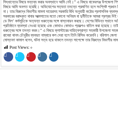
সিদ্ধান্তের বিষয়ে মন্তব্য করার অবস্থানে আমি নেই।” এ বিষয়ে বাকেরগঞ্জ উপজেলা শিক্ষ
বিষয়ে আমি অবগত হয়েছি। অভিযোগের সত্যতা তদন্তে প্রমাণিত হলে সংশ্লিষ্ট প্রধান 
না। তার বিরুদ্ধে বিভাগীয় মামলা দায়েরসহ সরকারি বিধি অনুযায়ী কঠোর প্রশাসনিক ব্যবস্থা
সরকারের বরাদ্দকৃত খাবার আত্মসাতের মতো কোনো অনিয়ম বা দুর্নীতিকে আমরা প্রশ্রয় দ
ডে মিল’ কর্মসূচিকে অত্যন্ত গুরুত্বের সঙ্গে বাস্তবায়ন করছে। দেশের বিভিন্ন স্থান
প্রতিষ্ঠানে ব্যবস্থা নেওয়া হয়েছে এবং কোথাও কোথাও প্রকল্পও বাতিল করা হয়েছে।
গুরুত্বের সঙ্গে তদন্ত করব।” এ বিষয়ে ক্লাস্টারের দায়িত্বপ্রাপ্ত সহকারী উপজেলা সহক
রাবেয়া খানম চৌধুরীর ব্যবহৃত নাম্বারে কল দেয়া হলে তিনি রিসিভ করেননি। বরিশাল জেলা 
মোস্তফা কামাল বলেন, ঘটনা সত্য হয়ে থাকলে তদন্ত সাপেক্ষে তার বিরুদ্ধে বিভাগীয় মা
Post Views:
০