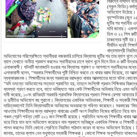
বিরুদ্ধে দীর্ঘদিন ধ
(স্কুল ফিডিং) কর্ম
অভিযোগ উঠেছে। অ
বৃহস্পতিবার (জুন ২
ছুটির পর স্থানীয় এ
দাবি জানায়। একপর্য
ডিম ও ২২ পিস রুটি
চাঞ্চল্যের সৃষ্টি হয়।
দীর্ঘদিন ধরেই শিক্ষা
খাদ্যসামগ্রী নিয়ম
অভিযোগের পরিপ্রেক্ষিতে স্থানীয়রা নজরদারি চালিয়ে বিদ্যালয় ছুটির পর তার ব্যাগ খুল
ব্যাগ দেখাতে অনীহা প্রকাশ করলেও স্থানীয়দের চাপে ব্যাগ খুলে দিলে ডিম ও রুটি উদ
এলাকাবাসী। ঘটনাটি জানাজানি হওয়ার পর বিদ্যালয় প্রাঙ্গণ ও আশপাশে স্থানীয়দের মধ্যে তীব
এলাকাবাসী বলেন, “সরকার শিক্ষার্থীদের পুষ্টি নিশ্চিত করতে যে খাবার বরাদ্দ দিয়েছে, তা
ন্যক্কারজনক। শিক্ষার্থীদের জন্য সরকারের বরাদ্দকৃত খাবার আত্মসাতের মতো ঘটনা কোন
“যদি তদন্তে অভিযোগের সত্যতা প্রমাণিত হয়, তাহলে সংশ্লিষ্ট প্রধান শিক্ষিকার বিরুদ্
ব্যবস্থা গ্রহণ করতে হবে, যাতে ভবিষ্যতে আর কেউ শিক্ষার্থীদের অধিকার নিয়ে এমন অনি
দাবী করেছে, ১০নং রানিরহাট সরকারি প্রাথমিক বিদ্যালয়ের প্রধান শিক্ষক রেশমা আক্তার মিষ্
ও দুর্নীতির অভিযোগ বহু পুরানো। বিদ্যালয়ের একাধিক অভিভাবক, শিক্ষার্থী ও সহকারী শ
দায়িত্বকালেই তিনি বিদ্যালয়টিকে অনিয়মের অভয়ারণ্যে পরিণত করেছেন। সরকারের ‘মিড ডে
আওতায় শিক্ষার্থীদের জন্য বরাদ্দকৃত খাবারের একটি অংশ নিয়মিত নিজের বাড়িতে নিয়ে যান
পঞ্চম শ্রেণি পর্যন্ত মোট ২০১ জন শিক্ষার্থী রয়েছে। প্রতিদিন অসংখ্য শিক্ষার্থীর খাবার আত
ভরে নিয়ে যান বলে অভিযোগ করেছেন নাম প্রকাশে অনিচ্ছুক একাধিক শিক্ষক ও শিক্ষার্থী। 
পালন করলেও তিনি কোনো শ্রেণিতে নিয়মিত পাঠদান করেন না বলেও অভিযোগ উঠেছে। বিদ্যাল
জানায়, তাদের ক্লাস নেন শুধুমাত্র সহকারী শিক্ষকরা। কোনো শিক্ষক অনুপস্থিত থাকলেও প