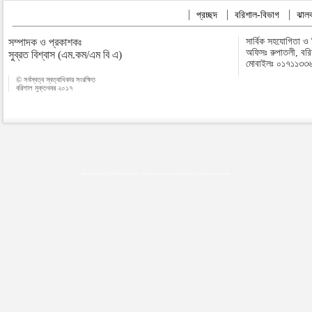
প্রচ্ছদ
বরিশাল-বিভাগ
ঝালক
সম্পাদক ও প্রকাশকঃ
সার্বিক সহযোগিতা ও
অফিসঃ রুপাতলী, বর
সুব্রত বিশ্বাস (এম.কম/এম বি এ)
মোবাইলঃ ০১৭১১৩৩
© সর্বস্বত্ব স্বত্বাধিকার সংরক্ষিত
বরিশাল মুক্তখবর ২০১৭
Map plugins by Md Saiful Islam
|
Android zone
|
Acutreatment
|
Lineman Training