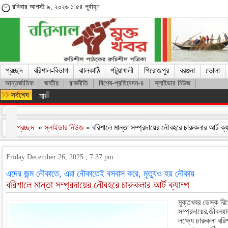
রবিবার আগস্ট ৯, ২০২৬ ১:৫৪ পূর্বাহ্ণ
প্রচ্ছদ
বরিশাল-বিভাগ
ঝালকাঠি
পটুয়াখালী
পিরোজপুর
বরগুনা
ভোলা
আন্তর্জাতিক
জাতীয়
রাজনীতি
বিশেষ-প্রতিবেদন-৪
স্লাইডার নিউজ
মারা গেলেন লিওনেল মেসির বাবা হোর্হে মেসি
প্রচ্ছদ
»
স্লাইডার নিউজ
» বরিশালে মান্তা সম্প্রদায়ের নৌবহরে চারুকলার আর্ট ক্
Friday December 26, 2025 , 7:37 pm
এদের জন্ম নৌকাতে, এরা নৌকাতেই বসবাস করে, মৃত্যুও হয় নৌকায়
বরিশালে মান্তা সম্প্রদায়ের নৌবহরে চারুকলার আর্ট ক্যাম্প
মুক্তখবর ডেস্ক রিপ
সম্প্রদায়ের,জীবনযা
লক্ষ্যে চারুকলা বর