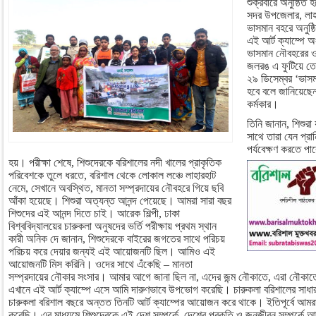
শুক্রবারে অনুষ্ঠিত 
সদর উপজেলার, লাহা
ভাসমান বহরে অনুষ্ঠ
এই আর্ট ক্যাম্পে অ
ভাসমান নৌবহরের ও 
জলরঙ এ ফুটিয়ে তোল
২৯ ডিসেম্বর ‘ভাসমা
হবে বলে জানিয়েছেন
কর্মকার।
তিনি জানান, শিশুর
সাথে তারা যেন প্রা
পর্যবেক্ষণ করতে পার
হয়। পরীক্ষা শেষে, শিশুদেরকে বরিশালের নদী খালের প্রাকৃতিক
পরিবেশকে তুলে ধরতে, বরিশাল থেকে লোকাল লঞ্চে লাহারহাট
নেমে, সেখানে অবস্থিত, মানতা সম্প্রদায়ের নৌবহরে গিয়ে ছবি
আঁকা হয়েছে। শিশুরা অত্যন্ত আনন্দ পেয়েছে। আমরা সারা বছর
শিশুদের এই আনন্দ দিতে চাই। আরেক শিল্পী, ঢাকা
বিশ্ববিদ্যালয়ের চারুকলা অনুষদের ভর্তি পরীক্ষায় প্রথম স্থান
কারী অনিক দে জানান, শিশুদেরকে বাইরের জগতের সাথে পরিচয়
পরিচয় করে দেয়ার জন্যই এই আয়োজনটি ছিল। আমিও এই
আয়োজনটি মিস করিনি। ওদের সাথে এঁকেছি – মানতা
সম্প্রদায়ের নৌকার সংসার। আমার আগে জানা ছিল না, এদের জন্ম নৌকাতে, এরা নৌকাতে
এখানে এই আর্ট ক্যাম্পে এসে আমি দারুণভাবে উপভোগ করেছি। চারুকলা বরিশালের সাধার
চারুকলা বরিশাল বছরে অন্তত তিনটি আর্ট ক্যাম্পের আয়োজন করে থাকে। ইতিপূর্বে আমরা লা
করেছি। এর মাধ্যমে শিশুদেরকে এই দেশ সম্পর্কে, দেশের প্রকৃতি ও জনজীবন সম্পর্কে আ