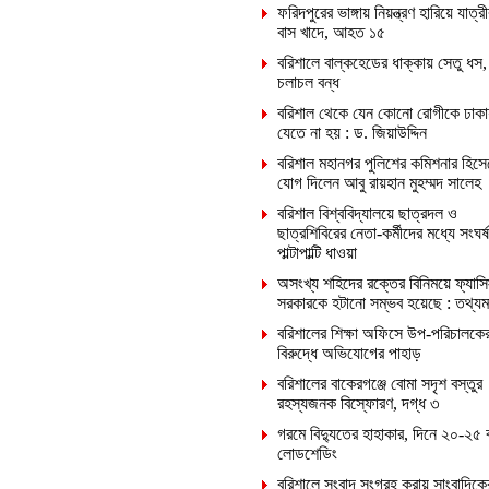
ফরিদপুরের ভাঙ্গায় নিয়ন্ত্রণ হারিয়ে যাত্রী
বাস খাদে, আহত ১৫
বরিশালে বাল্কহেডের ধাক্কায় সেতু ধস,
চলাচল বন্ধ
বরিশাল থেকে যেন কোনো রোগীকে ঢাকা
যেতে না হয় : ড. জিয়াউদ্দিন
বরিশাল মহানগর পুলিশের কমিশনার হিসে
যোগ দিলেন আবু রায়হান মুহম্মদ সালেহ
বরিশাল বিশ্ববিদ্যালয়ে ছাত্রদল ও
ছাত্রশিবিরের নেতা-কর্মীদের মধ্যে সংঘর্ষ
পাল্টাপাল্টি ধাওয়া
অসংখ্য শহিদের রক্তের বিনিময়ে ফ্যাসি
সরকারকে হটানো সম্ভব হয়েছে : তথ্যমন্ত
বরিশালের শিক্ষা অফিসে উপ-পরিচালকে
বিরুদ্ধে অভিযোগের পাহাড়
বরিশালের বাকেরগঞ্জে বোমা সদৃশ বস্তুর
রহস্যজনক বিস্ফোরণ, দগ্ধ ৩
গরমে বিদ্যুতের হাহাকার, দিনে ২০-২৫ 
লোডশেডিং
বরিশালে সংবাদ সংগ্রহ করায় সাংবাদিক