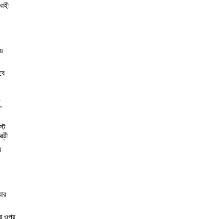
বাহী
য়
বে
,
স্ট
্রী
র
বার
ের ওপর