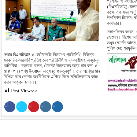
প্রশাসন ও বাংলাদেশ স
(বিএসটিআই) জেলার
কক্ষে এক সভা অনুষ্
উপস্থিত ছিলেন, বর
কাওছার।
সভাপতিত্ব করেন, 
হোসেন। বিশেষ অতি
মঞ্জুর মোর্শেদ আল
পুলিশ মো: শরফুদ্দি
সভায় বিএসটিআই ও মেট্রোলজি বিভাগের প্রতিনিধি, বিভিন্ন
সরকারি-বেসরকারি প্রতিষ্ঠানের প্রতিনিধি ও ব্যবসায়ীসহ অন্যান্য
অতিথিরা। বক্তারা বলেন, টেকসই উন্নয়নের জন্য মান রক্ষা ও
মানসম্পন্ন পণ্য উৎপাদন অত্যন্ত গুরুত্বপূর্ণ। তারা পণ্যের মান
নিশ্চিত করে দেশের অর্থনীতিকে এগিয়ে নিতে সম্মিলিতভাবে কাজ
করার আহ্বান জানান।
Post Views:
০