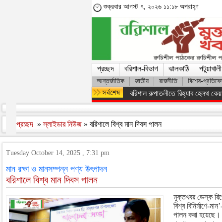
শুক্রবার আগস্ট ৭, ২০২৬ ১১:১৮ অপরাহ্ণ
প্রচ্ছদ
বরিশাল-বিভাগ
ঝালকাঠি
পটুয়াখালী
আন্তর্জাতিক
জাতীয়
রাজনীতি
বিশেষ-প্রতিবে
ফরিদপুরের ভাঙ্গায় নিয়ন্ত্রণ হারিয়ে 
প্রচ্ছদ
»
স্লাইডার নিউজ
» বরিশালে বিশ্ব মান দিবস পালন
Tuesday October 14, 2025 , 7:31 pm
মান রক্ষা ও মানসম্পন্ন পণ্য উৎপাদন
বরিশালে বিশ্ব মান দিবস পালন
মুক্তখবর ডেস্ক রি
বিশ্ব বিনির্মাণে-ম
পালন করা হয়েছে। ম