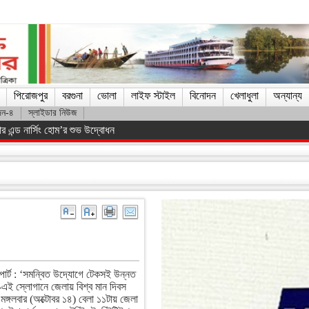
পিরোজপুর
বরগুনা
ভোলা
লাইফ স্টাইল
বিনোদন
খেলাধুলা
অন্যান্য
দন-৪
স্লাইডার নিউজ
যাত্রীবাহী বাস খাদে, আহত ১৫
পোর্ট : ‘সমন্বিত উদ্যোগে টেকসই উন্নত
ান’-এই স্লোগানে জেলায় বিশ্ব মান দিবস
ঙ্গলবার (অক্টোবর ১৪) বেলা ১১টায় জেলা