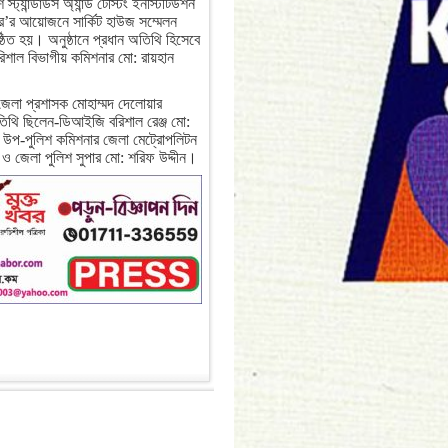
্ট্যান্ডার্ডস অ্যান্ড টেস্টিং ইনস্টিটিউশন
’র আয়োজনে সার্কিট হাউজ সম্মেলন
ঠিত হয়। অনুষ্ঠানে প্রধান অতিথি হিসেবে
িশাল বিভাগীয় কমিশনার মো: রায়হান
জেলা প্রশাসক মোহাম্মদ দেলোয়ার
থি ছিলেন-ডিআইজি বরিশাল রেঞ্জ মো:
ম, উপ-পুলিশ কমিশনার জেলা মেট্রোপলিটন
ন ও জেলা পুলিশ সুপার মো: শরিফ উদ্দীন।