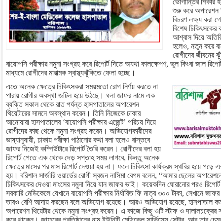
ভোগান্তির শিকার 
শুরু করে অপারেশন
বিচরণ লক্ষ্য করা গ
বিশেষ চিকিৎসকের ক
আশ্বাস দিয়ে অতির
হলেও, নতুন করে বা
রোগীদের জীবনের ঝ
বায়োপসি পরীক্ষার নমুনা সংগ্রহ করে রিপোর্ট দিতে অযথা কালক্ষেপণ, ভুল কিংবা জাল রিপো
মাধ্যমে রোগীদের মারাত্মক স্বাস্থ্যঝুঁকিতে ফেলা হচ্ছে।
এতে অনেক ক্ষেত্রে চিকিৎসকরা সময়মতো রোগ নির্ণয় করতে না
পারায় রোগীর অবস্থা জটিল হয়ে উঠছে। ধলা জাফর নামে এক
ব্যক্তি সকাল থেকে রাত পর্যন্ত হাসপাতালের অপারেশন
থিয়েটারের সামনে অবস্থান করেন। তিনি নিজেকে ঢাকার
আনোয়ারা হাসপাতালের ‘বায়োপসি পরীক্ষার এজেন্ট’ পরিচয় দিয়ে
রোগীদের কাছ থেকে নমুনা সংগ্রহ করেন। অভিযোগকারীদের
ভাষ্যানুযায়ী, ঢাকায় পরীক্ষা পাঠানোর কথা বলা হলেও বাস্তবে
জাফর নিজেই কম্পিউটারে রিপোর্ট তৈরি করেন। রোগীদের বলা হয়
রিপোর্ট পেতে এক থেকে দেড় সপ্তাহ সময় লাগবে, কিন্তু অনেক
ক্ষেত্রে মাসের পর মাস রিপোর্ট দেওয়া হয় না। ফলে চিকিৎসা কার্যক্রম স্থবির হয়ে পড়ে
হয়। বরিশাল সার্জারি ওয়ার্ডের রোগী স্বজন নাসিমা বেগম বলেন, “আমার ছেলের অপারেশ
চিকিৎসকের দেওয়া মাংসের নমুনা নিয়ে যান জাফর ভাই। কয়েকদিন ঘোরানোর পরও রিপোর্
সরকারি মেডিকেলে যেখানে বায়োপসি পরীক্ষার নির্ধারিত ফি মাত্র ৩০০ টাকা, সেখানে জ
তারও বেশি আদায় করছেন বলে অভিযোগ রয়েছে। আরও অভিযোগ রয়েছে, হাসপাতাল কর্মচার
অপারেশন থিয়েটার থেকে নমুনা সংগ্রহ করেন। এ কাজে কিছু ওটি স্টাফ ও দালালচক্রের 
করে থাকেন। জাফরের প্রতিষ্ঠানের নাম ইউনিটি মেডিকেল সার্ভিসেস সেন্টার, আর তার চেম