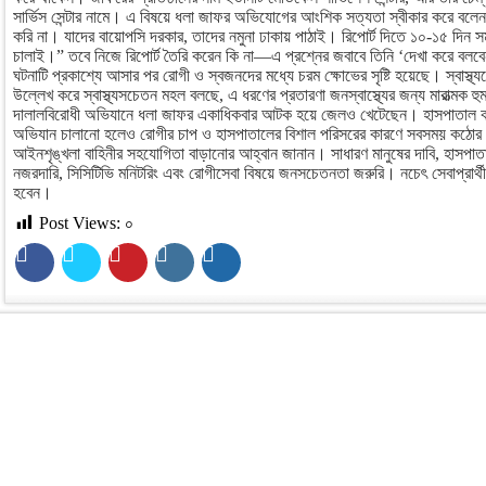
সার্ভিস সেন্টার নামে। এ বিষয়ে ধলা জাফর অভিযোগের আংশিক সত্যতা স্বীকার করে বলে
করি না। যাদের বায়োপসি দরকার, তাদের নমুনা ঢাকায় পাঠাই। রিপোর্ট দিতে ১০-১৫ দি
চালাই।” তবে নিজে রিপোর্ট তৈরি করেন কি না—এ প্রশ্নের জবাবে তিনি ‘দেখা করে বলব
ঘটনাটি প্রকাশ্যে আসার পর রোগী ও স্বজনদের মধ্যে চরম ক্ষোভের সৃষ্টি হয়েছে। স্বাস্থ
উল্লেখ করে স্বাস্থ্যসচেতন মহল বলছে, এ ধরণের প্রতারণা জনস্বাস্থ্যের জন্য মারাত্ম
দালালবিরোধী অভিযানে ধলা জাফর একাধিকবার আটক হয়ে জেলও খেটেছেন। হাসপাতাল কর্ত
অভিযান চালানো হলেও রোগীর চাপ ও হাসপাতালের বিশাল পরিসরের কারণে সবসময় কঠোর 
আইনশৃঙ্খলা বাহিনীর সহযোগিতা বাড়ানোর আহ্বান জানান। সাধারণ মানুষের দাবি, হাসপাতাল
নজরদারি, সিসিটিভি মনিটরিং এবং রোগীসেবা বিষয়ে জনসচেতনতা জরুরি। নচেৎ সেবাপ্রার্থ
হবেন।
Post Views:
০