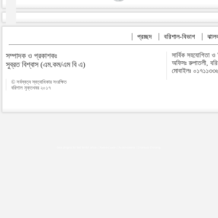
প্রচ্ছদ
বরিশাল-বিভাগ
ঝালক
সম্পাদক ও প্রকাশকঃ
সার্বিক সহযোগিতা ও
অফিসঃ রুপাতলী, বর
সুব্রত বিশ্বাস (এম.কম/এম বি এ)
মোবাইলঃ ০১৭১১৩৩
© সর্বস্বত্ব স্বত্বাধিকার সংরক্ষিত
বরিশাল মুক্তখবর ২০১৭
Map plugins by Md Saiful Islam
|
Android zone
|
Acutreatment
|
Lineman Training