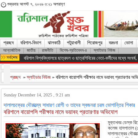
শুক্রবার আগস্ট ৭, ২০২৬ ৩:২১ অপরাহ্ণ
প্রচ্ছদ
বরিশাল-বিভাগ
ঝালকাঠি
পটুয়াখালী
পিরোজপুর
বরগুনা
ভোলা
আন্তর্জাতিক
জাতীয়
রাজনীতি
বিশেষ-প্রতিবেদন-৪
স্লাইডার নিউজ
অসংখ্য শহিদের রক্তের বিনিময়ে ফ্যাসিস্ট সরকারকে হটানো সম্ভব হয়েছে : তথ
প্রচ্ছদ
»
স্লাইডার নিউজ
» বরিশালে বায়োপসি পরীক্ষার নামে ভয়াবহ প্রতারণার অ
Sunday December 14, 2025 , 9:21 am
দালালচক্রের দৌরাত্ম্যে সাধারণ রোগী ও তাদের স্বজনরা চরম ভোগান্তির শিকার
বরিশালে বায়োপসি পরীক্ষার নামে ভয়াবহ প্রতারণার অভিযোগ
মুক্তখবর ডেস্ক রিপ
কলেজ হাসপাতাল (শে
দালালচক্রের দৌরাত্