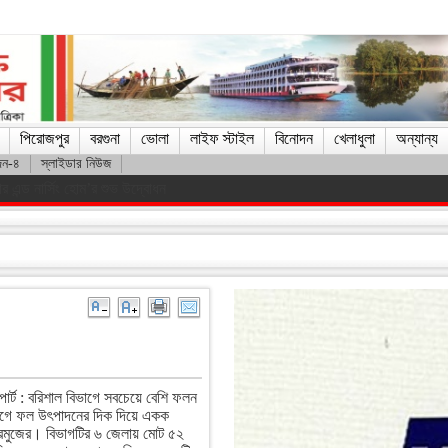
পিরোজপুর
বরগুনা
ভোলা
লাইফ স্টাইল
বিনোদন
খেলাধুলা
অন্যান্য
দন-৪
স্লাইডার নিউজ
যাত্রীবাহী বাস খাদে, আহত ১৫
োর্ট : বরিশাল বিভাগে সবচেয়ে বেশি ফলন
াগে ফল উৎপাদনের দিক দিয়ে একক
রমুজের। বিভাগটির ৬ জেলায় মোট ৫২