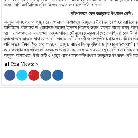
আরও বেশি অর্থনৈতিক সুবিধা অর্জন সম্ভব হবে বলে তিনি জানান।
দক্ষিণাঞ্চলে কেন তরমুজের উৎপাদন বেশি :
অনুকূল আবহাওয়া ও প্রচুর রোদ থাকায় দক্ষিণাঞ্চলে তরমুজের উৎপাদন বেশি হয় জানিয়ে ক
অতিরিক্ত পরিচালক ড. মোহাম্মদ নজরুল ইসলাম শিকদার বলেন, তরমুজ চাষের জন্য প্রচ
হয়। দক্ষিণাঞ্চলের আবহাওয়া তরমুজ পাকার মৌসুমে (ফেব্রুয়ারি থেকে এপ্রিল) বেশ উষ্ণ ও
রসালো ভাব আনতে সাহায্য করে। তাছাড়া নদী তীরবর্তী ও উপকূলীয় চরাঞ্চলের মাটি বেল
পানি সহজে নিষ্কাশিত হতে পারে, যা তরমুজ গাছের শিকড় বৃদ্ধির জন্য দারুণ উপযোগী। প্
হওয়ায় এখানকার জমিগুলো অত্যন্ত উর্বর থাকে, ফলে আলাদাভাবে খুব বেশি রাসায়নিক সার
অনুকূল আবহাওয়া, উর্বর মাটি ও প্রচুর রোদ থাকায় দক্ষিণাঞ্চলে তরমুজের উৎপাদন বেশি হয
Post Views:
০