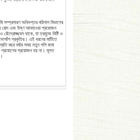
ৃষি সম্প্রসারণ অধিদপ্তর বরিশাল বিভাগের
ুর রোদ এবং উষ্ণ আবহাওয়া প্রয়োজন
 রৌদ্রোজ্জ্বল থাকে, যা তরমুজে মিষ্টি ও
ে-দোআঁশ প্রকৃতির। এই ধরনের মাটিতে
রতি বছর বর্ষার সময় নতুন পলি জমা
 প্রয়োগের প্রয়োজন হয় না। মূলত
়।