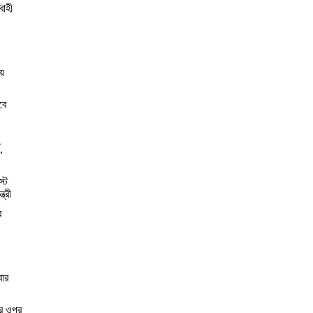
বাহী
য়
বে
,
স্ট
্রী
র
বার
ের ওপর