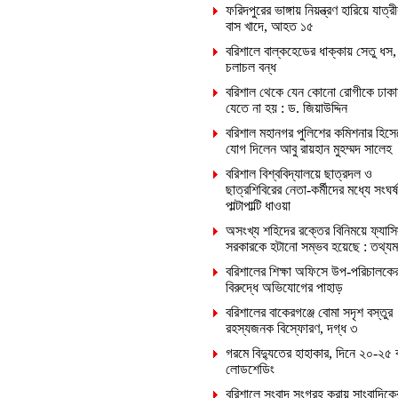
ফরিদপুরের ভাঙ্গায় নিয়ন্ত্রণ হারিয়ে যাত্রী
বাস খাদে, আহত ১৫
বরিশালে বাল্কহেডের ধাক্কায় সেতু ধস,
চলাচল বন্ধ
বরিশাল থেকে যেন কোনো রোগীকে ঢাকা
যেতে না হয় : ড. জিয়াউদ্দিন
বরিশাল মহানগর পুলিশের কমিশনার হিসে
যোগ দিলেন আবু রায়হান মুহম্মদ সালেহ
বরিশাল বিশ্ববিদ্যালয়ে ছাত্রদল ও
ছাত্রশিবিরের নেতা-কর্মীদের মধ্যে সংঘর্ষ
পাল্টাপাল্টি ধাওয়া
অসংখ্য শহিদের রক্তের বিনিময়ে ফ্যাসি
সরকারকে হটানো সম্ভব হয়েছে : তথ্যমন্ত
বরিশালের শিক্ষা অফিসে উপ-পরিচালকে
বিরুদ্ধে অভিযোগের পাহাড়
বরিশালের বাকেরগঞ্জে বোমা সদৃশ বস্তুর
রহস্যজনক বিস্ফোরণ, দগ্ধ ৩
গরমে বিদ্যুতের হাহাকার, দিনে ২০-২৫ 
লোডশেডিং
বরিশালে সংবাদ সংগ্রহ করায় সাংবাদিক