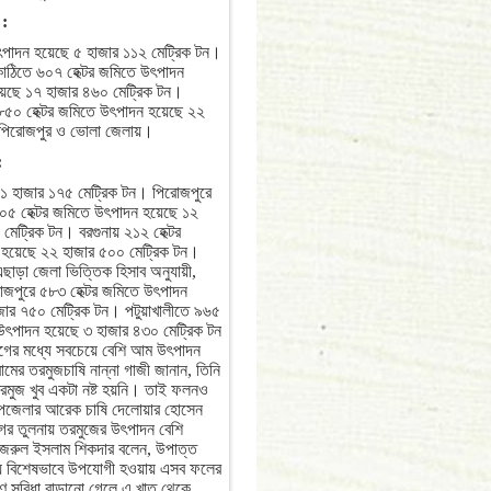
 :
উৎপাদন হয়েছে ৫ হাজার ১১২ মেট্রিক টন।
কাঠিতে ৬০৭ হেক্টর জমিতে উৎপাদন
য়েছে ১৭ হাজার ৪৬০ মেট্রিক টন।
 ৮৫০ হেক্টর জমিতে উৎপাদন হয়েছে ২২
ে পিরোজপুর ও ভোলা জেলায়।
:
 ১১ হাজার ১৭৫ মেট্রিক টন। পিরোজপুরে
০৫ হেক্টর জমিতে উৎপাদন হয়েছে ১২
েট্রিক টন। বরগুনায় ২১২ হেক্টর
 হয়েছে ২২ হাজার ৫০০ মেট্রিক টন।
ছাড়া জেলা ভিত্তিক হিসাব অনুযায়ী,
োজপুরে ৫৮৩ হেক্টর জমিতে উৎপাদন
জার ৭৫০ মেট্রিক টন। পটুয়াখালীতে ৯৬৫
 উৎপাদন হয়েছে ৩ হাজার ৪৩০ মেট্রিক টন
গের মধ্যে সবচেয়ে বেশি আম উৎপাদন
্ৰামের তরমুজচাষি নান্না গাজী জানান, তিনি
মুজ খুব একটা নষ্ট হয়নি। তাই ফলনও
উপজেলার আরেক চাষি দেলোয়ার হোসেন
গের তুলনায় তরমুজের উৎপাদন বেশি
 নজরুল ইসলাম শিকদার বলেন, উপাত্ত
জন্য বিশেষভাবে উপযোগী হওয়ায় এসব ফলের
 সুবিধা বাড়ানো গেলে এ খাত থেকে