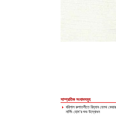
সাম্প্রতিক সংবাদসমূহ
বরিশাল রুপাতলীতে রিহ্যাব হেলথ কেয়ার
নার্সিং হোম’র শুভ উদ্বোধন