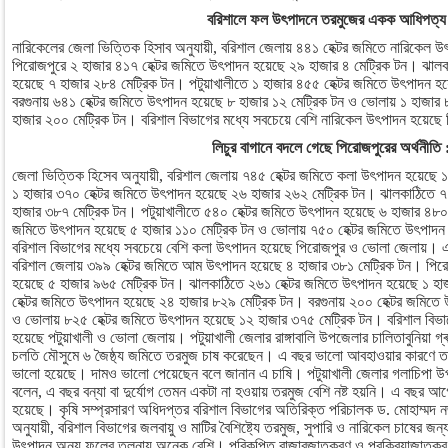
বরিশালে ফল উৎপাদনে তরমুজের একক আধিপত্য
নারিকেলের জেলা ভিত্তিক হিসাব অনুযায়ী, বরিশাল জেলায় ৪৪১ হেক্টর জমিতে নারিকেল 
পিরোজপুরে ২ হাজার ৪১৭ হেক্টর জমিতে উৎপাদন হয়েছে ২৯ হাজার ৪ মেট্রিক টন। ঝাল
হয়েছে ৭ হাজার ২৮৪ মেট্রিক টন। পটুয়াখালীতে ১ হাজার ৪৫৫ হেক্টর জমিতে উৎপাদন হ
বরগুনায় ৬৪১ হেক্টর জমিতে উৎপাদন হয়েছে ৮ হাজার ১২ মেট্রিক টন ও ভোলায় ১ হাজার
হাজার ২০০ মেট্রিক টন। বরিশাল বিভাগের মধ্যে সবচেয়ে বেশি নারিকেল উৎপাদন হয়েছ
লিচুর বাগানে বদলে গেছে পিরোজপুরের অর্থনীতি 
জেলা ভিত্তিক হিসেব অনুযায়ী, বরিশাল জেলায় ৭৪৫ হেক্টর জমিতে কলা উৎপাদন হয়েছে
১ হাজার ৩৭০ হেক্টর জমিতে উৎপাদন হয়েছে ২৬ হাজার ২৬২ মেট্রিক টন। ঝালকাঠিতে ৭
হাজার ৩৮৭ মেট্রিক টন। পটুয়াখালীতে ৫৪০ হেক্টর জমিতে উৎপাদন হয়েছে ৬ হাজার ৪৮০ ম
জমিতে উৎপাদন হয়েছে ৫ হাজার ১১০ মেট্রিক টন ও ভোলায় ৭৫০ হেক্টর জমিতে উৎপাদন
বরিশাল বিভাগের মধ্যে সবচেয়ে বেশি কলা উৎপাদন হয়েছে পিরোজপুর ও ভোলা জেলায়। এ
বরিশাল জেলায় ৩৯৯ হেক্টর জমিতে আম উৎপাদন হয়েছে ৪ হাজার ৩৮১ মেট্রিক টন। পির
হয়েছে ৫ হাজার ৯৬৫ মেট্রিক টন। ঝালকাঠিতে ২৬১ হেক্টর জমিতে উৎপাদন হয়েছে ১ হা
হেক্টর জমিতে উৎপাদন হয়েছে ২৪ হাজার ৮২৯ মেট্রিক টন। বরগুনায় ২০০ হেক্টর জমিতে
ও ভোলায় ৮২৫ হেক্টর জমিতে উৎপাদন হয়েছে ১২ হাজার ৩৭৫ মেট্রিক টন। বরিশাল বিভা
হয়েছে পটুয়াখালী ও ভোলা জেলায়। পটুয়াখালী জেলার রাঙ্গাবালি উপজেলার চালিতাবুনিয়া গ
চলতি মৌসুমে ৬ জৈষ্ঠ্য জমিতে তরমুজ চাষ করেছেন। এ বছর ভালো আবহাওয়ার কারণে তর
ভালো হয়েছে। দামও ভালো পেয়েছেন বলে জানান এ চাষি। পটুয়াখালী জেলার গলাচিপা 
বলেন, এ বছর বন্যা বা দুর্যোগ তেমন একটা না হওয়ায় তরমুজ বেশি নষ্ট হয়নি। এ বছর আ
হয়েছে। কৃষি সম্প্রসারণ অধিদপ্তর বরিশাল বিভাগের অতিরিক্ত পরিচালক ড. মোহাম্মদ
অনুযায়ী, বরিশাল বিভাগের জলবায়ু ও মাটির বৈশিষ্ট্যে তরমুজ, সুপারি ও নারিকেল চাষের 
উৎপাদন অন্য ফলের তুলনায় অনেক বেশি। পরিকল্পিত বাজারজাতকরণ ও প্রক্রিয়াজাতকরণ