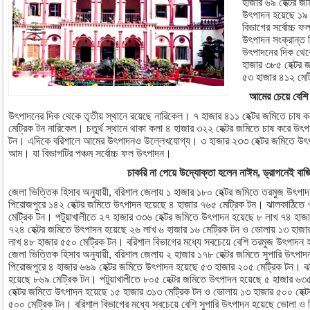
হাজার ৬৯ হেক্টর 
উৎপাদন হয়েছে ১৯ 
বিভাগের সর্বোচ্চ 
উৎপাদন সংক্রান্ত 
উৎপাদনের দিক থেকে 
হাজার ৩৮৫ হেক্টর 
৫৩ হাজার ৪১২ মেট্
আমের চেয়ে বেশি খ
উৎপাদনের দিক থেকে তৃতীয় স্থানে রয়েছে নারিকেল। ৭ হাজার ৪১১ হেক্টর জমিতে চাষ
মেট্রিক টন নারিকেল। চতুর্থ স্থানে থাকা কলা ৪ হাজার ৩২২ হেক্টর জমিতে চাষ করে উৎ
টন। এদিকে বরিশালে আমের উৎপাদনও উল্লেখযোগ্য। ৩ হাজার ২৩৩ হেক্টর জমিতে উৎপা
আম। যা বিভাগটির পঞ্চম সর্বোচ্চ ফল উৎপাদন।
চাকরি না পেয়ে উদ্যোক্তা হলেন নাঈম, ড্রাগনেই বাজ
জেলা ভিত্তিক হিসাব অনুযায়ী, বরিশাল জেলায় ১ হাজার ১৮০ হেক্টর জমিতে তরমুজ উৎপ
পিরোজপুরে ১৪২ হেক্টর জমিতে উৎপাদন হয়েছে ৪ হাজার ৭৬৫ মেট্রিক টন। ঝালকাঠিতে 
মেট্রিক টন। পটুয়াখালীতে ২৭ হাজার ৩৩৬ হেক্টর জমিতে উৎপাদন হয়েছে ৮ লাখ ৭৪ হাজা
৭২৪ হেক্টর জমিতে উৎপাদন হয়েছে ২৬ লাখ ৬ হাজার ১৬ মেট্রিক টন ও ভোলায় ১৩ হাজা
লাখ ৪৮ হাজার ৫৫০ মেট্রিক টন। বরিশাল বিভাগের মধ্যে সবচেয়ে বেশি তরমুজ উৎপাদন হ
জেলা ভিত্তিক হিসাব অনুযায়ী, বরিশাল জেলায় ২ হাজার ১৭৮ হেক্টর জমিতে সুপারি উৎপা
পিরোজপুরে ৪ হাজার ৬৬৯ হেক্টর জমিতে উৎপাদন হয়েছে ৫৩ হাজার ২০৫ মেট্রিক টন। ঝ
হয়েছে ৮৬৯ মেট্রিক টন। পটুয়াখালীতে ৮০৫ হেক্টর জমিতে উৎপাদন হয়েছে ৫ হাজার ৬৩৫
হেক্টর জমিতে উৎপাদন হয়েছে ১৫ হাজার ৩১৩ মেট্রিক টন ও ভোলায় ১৩ হাজার ৫০০ হেক্
৫০০ মেট্রিক টন। বরিশাল বিভাগের মধ্যে সবচেয়ে বেশি সুপারি উৎপাদন হয়েছে ভোলা ও