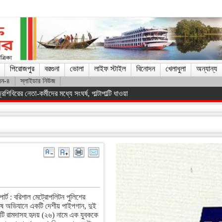
পিরোজপুর
বরগুনা
ভোলা
লাইফ স্টাইল
বিনোদন
খেলাধুলা
অন্যান্য
দন-৪
স্লাইডার নিউজ
িস্ট সরকারকে হটানো সম্ভব হয়েছে : তথ্যমন্ত্রী
োর্ট : বরিশাল মেট্রোপলিটন পুলিশের
েষ অভিযানে একটি দেশীয় পাইপগান, দুই
িনটি রামদাসহ হৃদয় (২৬) নামে এক যুবককে