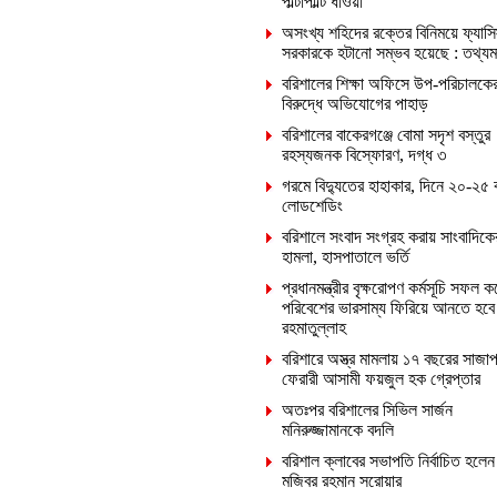
পাল্টাপাল্টি ধাওয়া
অসংখ্য শহিদের রক্তের বিনিময়ে ফ্যাসি
সরকারকে হটানো সম্ভব হয়েছে : তথ্যমন্ত
বরিশালের শিক্ষা অফিসে উপ-পরিচালকে
বিরুদ্ধে অভিযোগের পাহাড়
বরিশালের বাকেরগঞ্জে বোমা সদৃশ বস্তুর
রহস্যজনক বিস্ফোরণ, দগ্ধ ৩
গরমে বিদ্যুতের হাহাকার, দিনে ২০-২৫ 
লোডশেডিং
বরিশালে সংবাদ সংগ্রহ করায় সাংবাদিক
হামলা, হাসপাতালে ভর্তি
প্রধানমন্ত্রীর বৃক্ষরোপণ কর্মসূচি সফল ক
পরিবেশের ভারসাম্য ফিরিয়ে আনতে হবে
রহমাতুল্লাহ
বরিশারে অস্ত্র মামলায় ১৭ বছরের সাজাপ
ফেরারী আসামী ফয়জুল হক গ্রেপ্তার
অতঃপর বরিশালের সিভিল সার্জন
মনিরুজ্জামানকে বদলি
বরিশাল ক্লাবের সভাপতি নির্বাচিত হলেন
মজিবর রহমান সরোয়ার