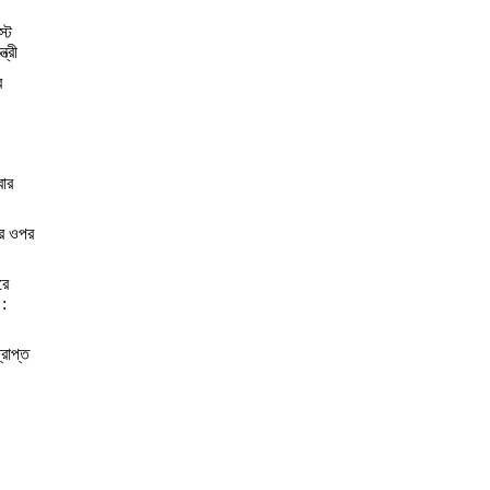
স্ট
্রী
র
বার
ের ওপর
রে
 :
্রাপ্ত