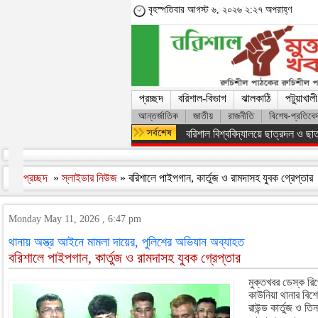
বৃহস্পতিবার আগস্ট ৬, ২০২৬ ২:২৭ অপরাহ্ণ
প্রচ্ছদ
বরিশাল-বিভাগ
ঝালকাঠি
পটুয়াখালী
আন্তর্জাতিক
জাতীয়
রাজনীতি
বিশেষ-প্রতিবে
অসংখ্য শহিদের রক্তের বিনিময়ে ফ্যাস
প্রচ্ছদ
»
স্লাইডার নিউজ
» বরিশালে পাইপগান, কার্তুজ ও রামদাসহ যুবক গ্রেপ্তার
Monday May 11, 2026 , 6:47 pm
থানায় অস্ত্র আইনে মামলা দায়ের, পুলিশের অভিযান অব্যাহত
বরিশালে পাইপগান, কার্তুজ ও রামদাসহ যুবক গ্রেপ্তার
মুক্তখবর ডেস্ক রিপ
কাউনিয়া থানার বিশ
রাউন্ড কার্তুজ ও ত