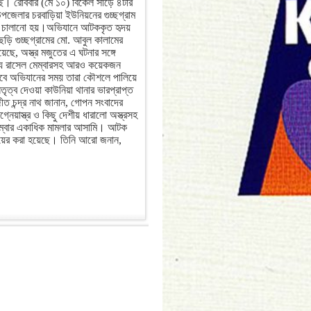
ছে। রোববার (মে ১০) বিকেল সাড়ে ৪টার
পজেলার চরবাড়িয়া ইউনিয়নের গুচ্ছগ্রাম
 চালানো হয়।অভিযানে আটককৃত হৃদয়
ি গুচ্ছগ্রামের মো. আবুল কালামের
ছে, অস্ত্র মজুতের এ ঘটনার সঙ্গে
্য রাসেল মেম্বারসহ আরও কয়েকজন
ে অভিযানের সময় তারা কৌশলে পালিয়ে
ৃত্ব দেওয়া কাউনিয়া থানার ভারপ্রাপ্ত
জীত চন্দ্র নাথ জানান, গোপন সংবাদের
াস্ত্র ও কিছু দেশীয় ধারালো অস্ত্রসহ
মেম্বার একাধিক মামলার আসামি। আটক
ায়ের করা হয়েছে। তিনি আরো জনান,