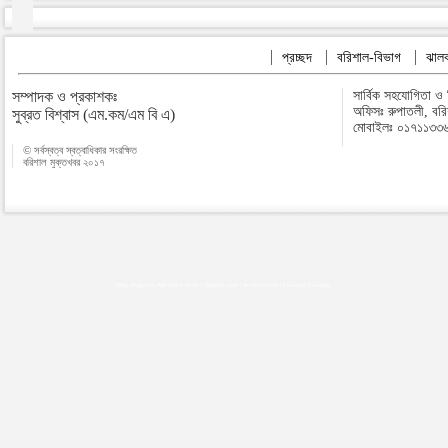
প্রচ্ছদ
বরিশাল-বিভাগ
ঝালক
সম্পাদক ও প্রকাশকঃ
সার্বিক সহযোগিতা ও
অফিসঃ রুপাতলী, বর
সুব্রত বিশ্বাস (এম.কম/এম বি এ)
মোবাইলঃ ০১৭১১৩৩
© সর্বস্বত্ব স্বত্বাধিকার সংরক্ষিত
বরিশাল মুক্তখবর ২০১৭
Map plugins by Md Saiful Islam
|
Android zone
|
Acutreatment
|
Lineman Training