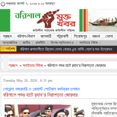
শুক্রবার আগস্ট ৭, ২০২৬ ৯:১৩ অপরাহ্ণ
প্রচ্ছদ
বরিশাল-বিভাগ
ঝালকাঠি
পটুয়াখালী
পিরোজপুর
বরগুনা
ভোলা
আন্তর্জাতিক
জাতীয়
রাজনীতি
বিশেষ-প্রতিবেদন-৪
স্লাইডার নিউজ
ফরিদপুরের ভাঙ্গায় নিয়ন্ত্রণ হারিয়ে যাত্রীবাহী বাস খাদে, আহত ১৫
প্রচ্ছদ
»
স্লাইডার নিউজ
» বরিশালে পশুর হাটে র‍্যাব’র নিরাপত্তা জোরদার
Tuesday May 26, 2026 , 6:31 pm
গোয়েন্দা নজরদারি ও রোবাস্ট পেট্রোল কার্যক্রম চলমান
বরিশালে পশুর হাটে র‍্যাব’র নিরাপত্তা জোরদার
মুক্তখবর ডেস্ক রিপ
শান্তিপূর্ণভাবে সম্
চাঁদাবাজি প্রতিরোধ