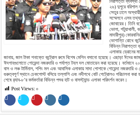
নিরাপত্তা ব্যবস্থা
২৬) দুপুরে বরিশাল
সেতুর ঢালে অস্থায়ী
সম্মেলনে এসব তথ্য 
জোবায়ের। তিনি বলে
ভোলা, পটুয়াখালী, ব
মাদারীপুর) কোরবানি
ভোগান্তি রোধে কন্
বিভিন্ন নিরাপত্তা 
এলাকায় ড্রোনের মা
জানায়, জাল টাকা শনাক্তে কন্ট্রোল রুমে বিশেষ মেশিন বসানো হয়েছে। এছাড়া ঈদের জামাত
ঈদগাহগুলোতে গোয়েন্দা নজরদারি ও পর্যাপ্ত টহল দল মোতায়েন করা হয়েছে। বর্তমানে ২
বাস ও লঞ্চ টার্মিনাল, শপিং মল এবং আবাসিক এলাকায় সাদা পোশাকে গোয়েন্দা নজরদারি ও র
গুরুত্বপূর্ণ স্থানে চেকপোস্ট বসিয়ে তল্লাশি এবং নদীপথে বোট পেট্রোলও পরিচালনা করা 
শেষে র‌্যাব-৮’র কর্মকর্তারা বিভিন্ন পশুর হাট ও বাসস্ট্যান্ড এলাকা পরিদর্শন করেন।
Post Views:
০