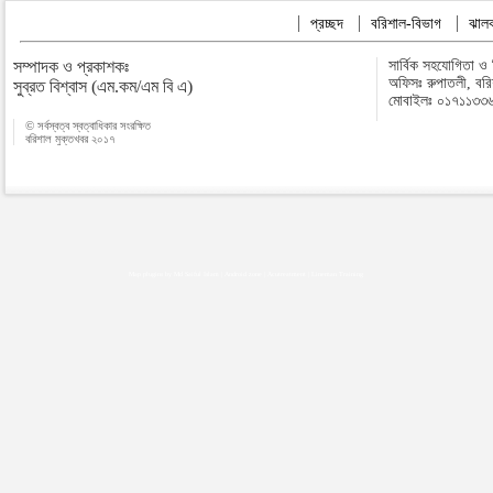
প্রচ্ছদ
বরিশাল-বিভাগ
ঝালক
সম্পাদক ও প্রকাশকঃ
সার্বিক সহযোগিতা ও
অফিসঃ রুপাতলী, বর
সুব্রত বিশ্বাস (এম.কম/এম বি এ)
মোবাইলঃ ০১৭১১৩৩
© সর্বস্বত্ব স্বত্বাধিকার সংরক্ষিত
বরিশাল মুক্তখবর ২০১৭
Map plugins by Md Saiful Islam
|
Android zone
|
Acutreatment
|
Lineman Training