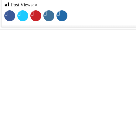
Post Views:
০