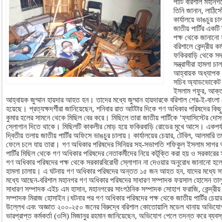
পার্টি বরিশাল মহা
তিনি জানান, লাঠিস
কার্যালয়ে ভাঙচুর 
জাতীয় পার্টির একটি
পক্ষ থেকে জানানো হ
বরিশালে কেন্দ্রীয় 
ফকিরবাড়ি থেকে সদ
সন্ত্রাসীরা হামলা 
আহ্বায়ক অধ্যাপক 
সচিব অ্যাডভোকেট 
ইসলাম গফুর, আক্তা
আহ্বায়ক জুম্মান হায়দার আহত হন। তাদের মধ্যে জুম্মান হায়দারকে বরিশাল শের-ই-বাংল
হয়েছে। প্রত্যক্ষদর্শীরা জানিয়েছেন, শনিবার রাত আটটার দিকে গণ অধিকার পরিষদের কিছু
কুমার হলের সামনে থেকে মিছিল বের করে। মিছিলে তারা জাতীয় পার্টিকে ‘ফ্যাসিস্টের দোসর
স্লোগান দিতে থাকে। মিছিলটি কাকলীর মোড় হয়ে ফকিরবাড়ি রোডের মুখে আসে। একপর্যা
দ্বিতীয় তলায় জাতীয় পার্টির অফিসে ভাঙচুর চালায়। কার্যালয়ের চেয়ার, টেবিল, আলমারি 
ফেলে চলে যায় তারা। গণ অধিকার পরিষদের সিনিয়র সহ-সভাপতি শফিকুল ইসলাম সাগর
পার্টির মিছিল থেকে গণ অধিকার পরিষদের নেতাকর্মীদের নিয়ে কটূক্তি করা হয় ও সরকার
গণ অধিকার পরিষদের পক্ষ থেকে সরকারবিরোধী স্লোগান না দেওয়ার অনুরোধ জানানো হলে জা
হামলা চালায়। এ ঘটনায় গণ অধিকার পরিষদের অন্তত ১৫ জন আহত হন, যাদের মধ্যে 
মধ্যে আছেন-বরিশাল মহানগর গণ অধিকার পরিষদের সাধারণ সম্পাদক ফয়সাল হোসেন তালু
সাধারণ সম্পাদক এইচ এম হাসান, মহানগরের সাংগঠনিক সম্পাদক সোহাগ ফরাজি, কেন্দ্রীয়
সম্পাদক মিরাজ হোসাইন।ঘটনার পর গণ অধিকার পরিষদের পক্ষ থেকে জাতীয় পার্টির চেয়া
উল্লেখ এবং অজ্ঞাত ২০০-২৫০ জনের বিরুদ্ধে বরিশাল কোতোয়ালি মডেল থানায় অভিযো
ভারপ্রাপ্ত কর্মকর্তা (ওসি) মিজানুর রহমান জানিয়েছেন, অভিযোগ পেলে তদন্ত করে ব্যব