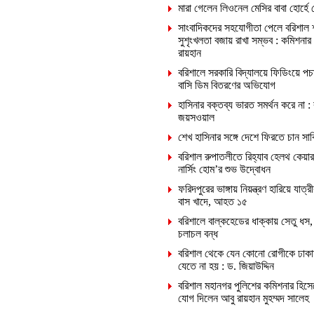
মারা গেলেন লিওনেল মেসির বাবা হোর্হে 
সাংবাদিকদের সহযোগীতা পেলে বরিশাল 
সুশৃংখলতা বজায় রাখা সম্ভব : কমিশনার
রায়হান
বরিশালে সরকারি বিদ্যালয়ে ফিডিংয়ে পচ
বাসি ডিম বিতরণের অভিযোগ
হাসিনার বক্তব্য ভারত সমর্থন করে না :
জয়সওয়াল
শেখ হাসিনার সঙ্গে দেশে ফিরতে চান সা
বরিশাল রুপাতলীতে রিহ্যাব হেলথ কেয়ার
নার্সিং হোম’র শুভ উদ্বোধন
ফরিদপুরের ভাঙ্গায় নিয়ন্ত্রণ হারিয়ে যাত্রী
বাস খাদে, আহত ১৫
বরিশালে বাল্কহেডের ধাক্কায় সেতু ধস,
চলাচল বন্ধ
বরিশাল থেকে যেন কোনো রোগীকে ঢাকা
যেতে না হয় : ড. জিয়াউদ্দিন
বরিশাল মহানগর পুলিশের কমিশনার হিসে
যোগ দিলেন আবু রায়হান মুহম্মদ সালেহ