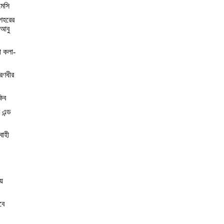
মেসি
শহরের
 আবু
া কলা-
 রণধীর
কিব
 এন্ড
বাহী
য়
বে