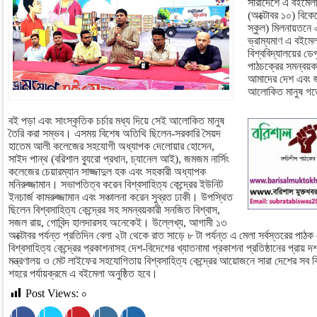
সারাদেশে এ বইমেলা
(অক্টোবর ১০) বিকে
স্কুল) মিলনায়তনে
ভ্রাম্যমাণ এ বইমে
বিশ্ববিদ্যালয়ের ডেপু
পাঠচক্রের সমন্বয়ক
আমাদের দেশ এবং 
আলোকিত মানুষ গড়
বই পড়া এবং সাংস্কৃতিক চর্চার মধ্য দিয়ে সেই আলোকিত মানুষ
তৈরি করা সম্ভব। এসময় বিশেষ অতিথি ছিলেন-সরকারি সৈয়দ
হাতেম আলী কলেজের সহযোগী অধ্যাপক দেলোয়ার হোসেন,
সাইদ পান্থ (বরিশাল ব্যুরো প্রধান, চ্যানেল আই), জমজম নার্সিং
কলেজের চেয়ারম্যান সাজ্জাদুল হক এবং সহকারী অধ্যাপক
মনিরুজ্জামান। সভাপতিত্ব করেন বিশ্বসাহিত্য কেন্দ্রের ইউনিট
ইনচার্জ কামরুজ্জামান এবং সঞ্চালনা করেন সুব্রত ঢাকী। উপস্থিত
ছিলেন বিশ্বসাহিত্য কেন্দ্রের সহ সমন্বয়কারী সনজিত বিশ্বাস,
সজল রায়, গোবিন্দ হালদারসহ অনেকেই। উল্লেখ্য, আগামী ১৩
অক্টোবর পর্যন্ত প্রতিদিন বেলা ২টা থেকে রাত সাড়ে ৮ টা পর্যন্ত এ মেলা সর্বস্তরের পাঠ
বিশ্বসাহিত্য কেন্দ্রের প্রকাশনাসহ দেশ-বিদেশের খ্যাতনামা প্রকাশনা প্রতিষ্ঠানের প্রা
মন্ত্রণালয় ও মেট লাইফের সহযোগিতায় বিশ্বসাহিত্য কেন্দ্রের আয়োজনে সারা দেশের সব ব
শহরে পর্যায়ক্রমে এ বইমেলা অনুষ্ঠিত হবে।
Post Views:
০