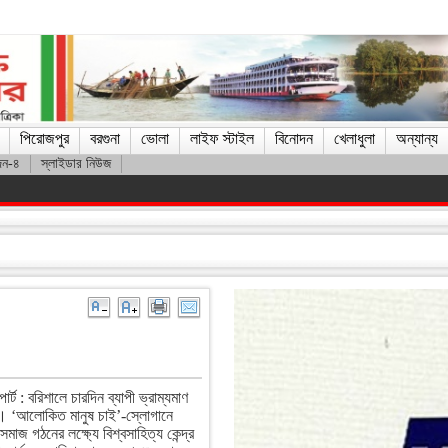
পিরোজপুর
বরগুনা
ভোলা
লাইফ স্টাইল
বিনোদন
খেলাধুলা
অন্যান্য
দন-৪
স্লাইডার নিউজ
ে মেসি
র্ট : বরিশালে চারদিন ব্যাপী ভ্রাম্যমাণ
ে। ‘আলোকিত মানুষ চাই’-স্লোগানে
মাজ গঠনের লক্ষ্যে বিশ্বসাহিত্য কেন্দ্র