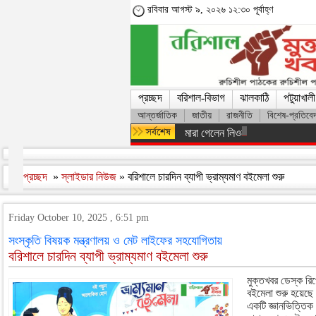
রবিবার আগস্ট ৯, ২০২৬ ১২:৩০ পূর্বাহ্ণ
প্রচ্ছদ
বরিশাল-বিভাগ
ঝালকাঠি
পটুয়াখালী
আন্তর্জাতিক
জাতীয়
রাজনীতি
বিশেষ-প্রতিবে
মারা গেলেন লিওনেল মেসির বাবা হোর্হ
প্রচ্ছদ
»
স্লাইডার নিউজ
» বরিশালে চারদিন ব্যাপী ভ্রাম্যমাণ বইমেলা শুরু
Friday October 10, 2025 , 6:51 pm
সংস্কৃতি বিষয়ক মন্ত্রণালয় ও মেট লাইফের সহযোগিতায়
বরিশালে চারদিন ব্যাপী ভ্রাম্যমাণ বইমেলা শুরু
মুক্তখবর ডেস্ক রিপো
বইমেলা শুরু হয়েছ
একটি জ্ঞানভিত্তিক স