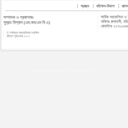
প্রচ্ছদ
বরিশাল-বিভাগ
ঝালক
সম্পাদক ও প্রকাশকঃ
সার্বিক সহযোগিতা ও
অফিসঃ রুপাতলী, বর
সুব্রত বিশ্বাস (এম.কম/এম বি এ)
মোবাইলঃ ০১৭১১৩৩
© সর্বস্বত্ব স্বত্বাধিকার সংরক্ষিত
বরিশাল মুক্তখবর ২০১৭
Map plugins by Md Saiful Islam
|
Android zone
|
Acutreatment
|
Lineman Training