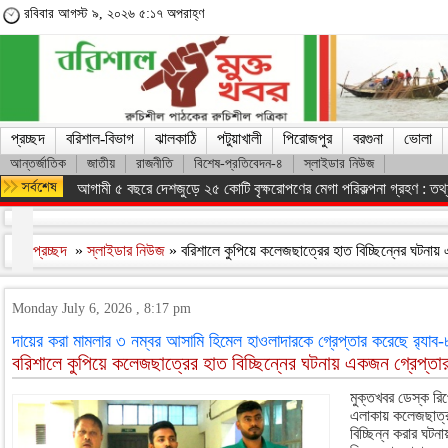
রবিবার আগস্ট ৯, ২০২৬ ৫:১৭ অপরাহ্ণ
প্রচ্ছদ
বরিশাল-বিভাগ
ঝালকাঠি
পটুয়াখালী
পিরোজপুর
বরগুনা
ভোলা
আন্তর্জাতিক
জাতীয়
রাজনীতি
বিশেষ-প্রতিবেদন-৪
স্লাইডার নিউজ
আগামী ৫ বছরে দেশজুড়ে ২৫ কোটি বৃক্ষরোপণের মেগা পরিকল্পনা গ্রহণ : তথ্যম
প্রচ্ছদ
»
স্লাইডার নিউজ
» বরিশালে কুপিয়ে কলেজছাত্রের হাত বিচ্ছিন্নের ঘটনায়
Monday July 6, 2026 , 8:17 pm
দায়ের করা মামলার ৩ নম্বর আসামি হিমেল হাওলাদারকে গ্রেপ্তার করেছে র‌্যাব-
বরিশালে কুপিয়ে কলেজছাত্রের হাত বিচ্ছিন্নের ঘটনায় একজন গ্রেপ্তা
মুক্তখবর ডেস্ক রি
এলাকায় কলেজছাত্র 
বিচ্ছিন্ন করার ঘটন