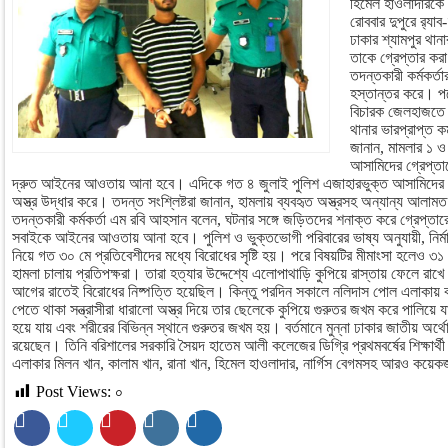
হিমেল হাওলাদারকে 
রোববার দুপুরে র‌্যা
ঢাকার শ্যামপুর থা
তাকে গ্রেপ্তার কর
তদন্তকারী কর্মকর্
হস্তান্তর করে। প
বিচারক জেলহাজতে 
থানার ভারপ্রাপ্ত ক
জানান, মামলার ১ 
আসামিদের গ্রেপ্ত
দ্রুত আইনের আওতায় আনা হবে। এদিকে গত ৪ জুলাই পুলিশ এজাহারভুক্ত আসামিদের 
অস্ত্র উদ্ধার করে। তদন্ত সংশ্লিষ্টরা জানান, হামলায় ব্যবহৃত অস্ত্রসহ অন্যান্য আ
তদন্তকারী কর্মকর্তা এম রবি আহসান বলেন, ঘটনার সঙ্গে জড়িতদের শনাক্ত করে গ্রেপ্তার
সবাইকে আইনের আওতায় আনা হবে। পুলিশ ও ভুক্তভোগী পরিবারের ভাষ্য অনুযায়ী, নির্মাণ
নিয়ে গত ৩০ মে প্রতিবেশীদের মধ্যে বিরোধের সৃষ্টি হয়। পরে বিষয়টির মীমাংসা হলেও ৩১ ম
হামলা চালায় প্রতিপক্ষরা। তারা হত্যার উদ্দেশ্যে এলোপাথাড়ি কুপিয়ে রাস্তায় ফেলে রাখে
আগের রাতেই বিরোধের নিষ্পত্তি হয়েছিল। কিন্তু পরদিন সকালে নলিদাস পোল এলাকা
পেতে থাকা সন্ত্রাসীরা ধারালো অস্ত্র দিয়ে তার ছেলেকে কুপিয়ে গুরুতর জখম করে পালিয়ে য
হয়ে যায় এবং শরীরের বিভিন্ন স্থানে গুরুতর জখম হয়। বর্তমানে মুন্না ঢাকার জাতীয় অর্থে
রয়েছেন। তিনি বরিশালের সরকারি সৈয়দ হাতেম আলী কলেজের ডিগ্রি প্রথমবর্ষের শিক্ষার
এলাকার মিলন খান, কালাম খান, রানা খান, হিমেল হাওলাদার, নার্গিস বেগমসহ আরও কয়
Post Views:
০