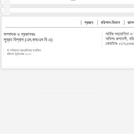
প্রচ্ছদ
বরিশাল-বিভাগ
ঝালক
সম্পাদক ও প্রকাশকঃ
সার্বিক সহযোগিতা ও
অফিসঃ রুপাতলী, বর
সুব্রত বিশ্বাস (এম.কম/এম বি এ)
মোবাইলঃ ০১৭১১৩৩
© সর্বস্বত্ব স্বত্বাধিকার সংরক্ষিত
বরিশাল মুক্তখবর ২০১৭
Map plugins by Md Saiful Islam
|
Android zone
|
Acutreatment
|
Lineman Training