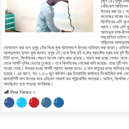
(জুন ১৪) দুপুর ৩ট
মেডিকেল সার্ভিসেস
উদ্ধার করা হয়। প্র
কলেজের সাবেক অধ্
ক্লিনিকের এসি খুল
আসে। তারা এসি খু
আতঙ্কে ডাক-চিৎক
সহযোগিতা চাইলে তা
পরিচালক আসাদুল্লাহ
যোগাযোগ করা হলে দুপুর ২টার দিকে মুসা ঘটনাস্থলে উদ্ধার অভিযান শুরু করেন। এনিমেল
আসাদুল্লাহ হাসান মুসা জানান, দুপুর ২টা থেকে টানা দুই ঘণ্টার প্রচেষ্টায় প্রায় চার ফুট 
তিনি বলেন, ক্লিনিকের পেছনে অনেক ঝোপ-ঝাড় রয়েছে। ধারণা করা হচ্ছে সেখান থেকে এ
থেকে সাপটি এসির ভেতরে ঢুকেছে। তবে ক্লিনিকের লোকেরা দাবি করেছে- তারা দুটি সাপ
পাওয়া গেছে। উদ্ধার হওয়া সাপটি প্রাপ্ত বয়স্ক হলেও এ সাপ মানুষের জন্য ক্ষতিকর ন
হয়েছে। এর আগে, গত ৭ ও ৮ জুন বরিশাল রেঞ্জ ডিআইজি কার্যালয়ে ডিআইজির কক্ষ থেকে 
কালনাগিনী সাপ উদ্ধার করে এনিমেল লাভার্স অব পটুয়াখালীর সদস্যরা। অফিস, ক্লিনিক
আতঙ্কিত হয়ে পড়েছে নাগরিকরা।
Post Views:
০