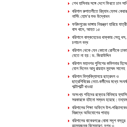
শেখ হাসিনার সঙ্গে দেশে ফিরতে চান সা
বরিশাল রুপাতলীতে রিহ্যাব হেলথ কেয়ার
নার্সিং হোম’র শুভ উদ্বোধন
ফরিদপুরের ভাঙ্গায় নিয়ন্ত্রণ হারিয়ে যাত্রী
বাস খাদে, আহত ১৫
বরিশালে বাল্কহেডের ধাক্কায় সেতু ধস,
চলাচল বন্ধ
বরিশাল থেকে যেন কোনো রোগীকে ঢাকা
যেতে না হয় : ড. জিয়াউদ্দিন
বরিশাল মহানগর পুলিশের কমিশনার হিসে
যোগ দিলেন আবু রায়হান মুহম্মদ সালেহ
বরিশাল বিশ্ববিদ্যালয়ে ছাত্রদল ও
ছাত্রশিবিরের নেতা-কর্মীদের মধ্যে সংঘর্ষ
পাল্টাপাল্টি ধাওয়া
অসংখ্য শহিদের রক্তের বিনিময়ে ফ্যাসি
সরকারকে হটানো সম্ভব হয়েছে : তথ্যমন্ত
বরিশালের শিক্ষা অফিসে উপ-পরিচালকে
বিরুদ্ধে অভিযোগের পাহাড়
বরিশালের বাকেরগঞ্জে বোমা সদৃশ বস্তুর
রহস্যজনক বিস্ফোরণ, দগ্ধ ৩