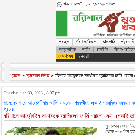
শনিবার আগস্ট ৮, ২০২৬ ১:২৬ পূর্বাহ্ণ
প্রচ্ছদ
বরিশাল-বিভাগ
ঝালকাঠি
পটুয়াখালী
আন্তর্জাতিক
জাতীয়
রাজনীতি
বিশেষ-প্রতিবে
শেখ হাসিনার সঙ্গে দেশে ফিরতে চান স
প্রচ্ছদ
»
স্লাইডার নিউজ
» বরিশালে আর্জেন্টাইন সমর্থককে ব্রাজিলের জার্সি 
Tuesday June 30, 2026 , 8:07 pm
রাসেলের গায়ে আর্জেনটিনার জার্সি থাকলেও পরবর্তীতে এআই প্রযুক্তি ব্যবহার কর
প্রচার
বরিশালে আর্জেন্টাইন সমর্থককে ব্রাজিলের জার্সি পরানো সেই এসআই
মুক্তখবর ডেস্ক রিপ
থেকে ৮০০ পিস ইয়া