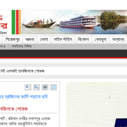
পিরোজপুর
বরগুনা
ভোলা
লাইফ স্টাইল
বিনোদন
খেলাধুলা
অন্যান্য
দন-৪
স্লাইডার নিউজ
াকিব
পরানো সেই এসআই তানজিলকে শোকজ
ে ব্রাজিলের জার্সি পড়ানো ছবি
 তানজিলকে শোকজ
োর্ট : বরিশাল নগরীর পলাশপুর এলাকা
বাসহ আটক আর্জেন্টাইন সমর্থককে