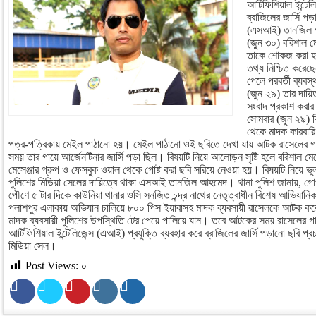
আর্টিফিশিয়াল ইন্টে
ব্রাজিলের জার্সি প
(এসআই) তানজিল আ
(জুন ৩০) বরিশাল মে
তাকে শোকজ করা হ
তথ্য নিশ্চিত করে
পেলে পরবর্তী ব্যব
(জুন ২৯) তার দায়িত্
সংবাদ প্রকাশ করা
সোমবার (জুন ২৯) ব
থেকে মাদক কারবার
পত্র-পত্রিকায় মেইল পাঠানো হয়। মেইল পাঠানো ওই ছবিতে দেখা যায় আটক রাসেলের গায
সময় তার গায়ে আর্জেনটিনার জার্সি পড়া ছিল। বিষয়টি নিয়ে আলোড়ন সৃষ্টি হলে বরিশাল মেট
মেসেঞ্জার গ্রুপ ও ফেসবুক ওয়াল থেকে পোষ্ট করা ছবি সরিয়ে নেওয়া হয়। বিষয়টি নিয়ে ভু
পুলিশের মিডিয়া সেলের দায়িত্বে থাকা এসআই তানজিল আহমেদ। থানা পুলিশ জানায়, গো
পৌণে ৫ টার দিকে কাউ‌নিয়া থানার ওসি সনজিত চন্দ্র নাথের নেতৃত্বাধীন বিশেষ আভিযানিক 
পলাশপুর এলাকায় অভিযান চালিয়ে ৮০০ পিস ইয়াবাসহ মাদক ব্যবসায়ী রাসেলকে আটক ক
মাদক ব্যবসায়ী পুলিশের উপস্থিতি টের পেয়ে পালিয়ে যান। তবে আটকের সময় রাসেলের গায়ে
আর্টিফিশিয়াল ইন্টেলিজেন্স (এআই) প্রযুক্তি ব্যবহার করে ব্রাজিলের জার্সি পড়ানো ছবি প
মিডিয়া সেল।
Post Views:
০