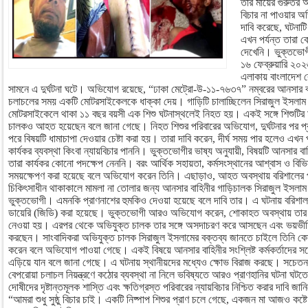
তার মায়ের গুরুতর
বিচার না পাওয়ার অ
দাবি করেছে, ঘটনাটি
এখন পর্যন্ত তারা 
দেখেনি। ভুক্তভোগী
১৬ ফেব্রুয়ারি ২০২
এলাকায় বাংলাদেশ বেত
সামনে এ দুর্ঘটনা ঘটে। অভিযোগ রয়েছে, “ঢাকা মেট্রো-উ-১১-৭৬৩৭” নম্বরের আনসার ব
চলাচলের সময় একটি মোটরসাইকেলকে ধাক্কা দেয়। গাড়িটি চালাচ্ছিলেন সিরাজুল ইসলাম 
মোটরসাইকেলে থাকা ১১ বছর বয়সী এক শিশু ঘটনাস্থলেই নিহত হয়। একই সঙ্গে শিশুটি
চালকও আহত হয়েছেন বলে জানা গেছে। নিহত শিশুর পরিবারের অভিযোগ, দুর্ঘটনার পর প
পরে বিষয়টি ধামাচাপা দেওয়ার চেষ্টা করা হয়। তারা দাবি করেন, দীর্ঘ সময় পার হলেও এখন পর্য
কার্যকর ব্যবস্থা কিংবা ন্যায়বিচার পাননি। ভুক্তভোগীর ভাষ্য অনুযায়ী, বিষয়টি আনসার বাহ
তারা কার্যকর কোনো পদক্ষেপ নেননি। বরং আর্থিক সহায়তা, কর্মসংস্থানের আশ্বাস ও বিভ
সময়ক্ষেপণ করা হয়েছে বলে অভিযোগ করেন তিনি। এছাড়াও, আহত অবস্থায় বরিশালের পপু
চিকিৎসাধীন থাকাকালে মামলা না তোলার জন্য আনসার বাহিনীর গাড়িচালক সিরাজুল ইসল
ভুক্তভোগী। এমনকি প্রাণনাশের হুমকিও দেওয়া হয়েছে বলে দাবি তার। এ ঘটনায় বরিশা
ডায়েরি (জিডি) করা হয়েছে। ভুক্তভোগী আরও অভিযোগ করেন, শোকাহত অবস্থায় তার কাছ থ
নেওয়া হয়। এরপর থেকে অভিযুক্ত চালক তার সঙ্গে অসদাচরণ করে আসছেন এবং ভয়ভীতি দে
করছেন। সাংবাদিকরা অভিযুক্ত চালক সিরাজুল ইসলামের বক্তব্য জানতে চাইলে তিনি কোনো সু
করেন বলে অভিযোগ পাওয়া গেছে। একই বিষয়ে আনসার বাহিনীর সংশ্লিষ্ট কর্মকর্তাদের সঙ
এড়িয়ে যান বলে জানা গেছে। এ ঘটনায় স্থানীয়দের মধ্যেও ক্ষোভ বিরাজ করছে। সচেতন 
বেপরোয়া চলাচল নিয়ন্ত্রণে কঠোর ব্যবস্থা না নিলে ভবিষ্যতে আরও প্রাণহানির ঘটনা ঘটতে
দোষীদের দৃষ্টান্তমূলক শাস্তি এবং ক্ষতিগ্রস্ত পরিবারের ন্যায়বিচার নিশ্চিত করার দাবি
“আমরা শুধু সুষ্ঠু বিচার চাই। একটি নিষ্পাপ শিশুর প্রাণ চলে গেছে, একজন মা আজও কষ