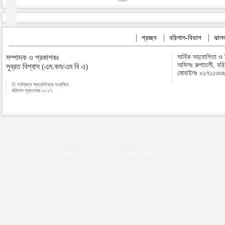
প্রচ্ছদ
বরিশাল-বিভাগ
ঝালক
সম্পাদক ও প্রকাশকঃ
সার্বিক সহযোগিতা ও
অফিসঃ রুপাতলী, বর
সুব্রত বিশ্বাস (এম.কম/এম বি এ)
মোবাইলঃ ০১৭১১৩৩
© সর্বস্বত্ব স্বত্বাধিকার সংরক্ষিত
বরিশাল মুক্তখবর ২০১৭
Map plugins by Md Saiful Islam
|
Android zone
|
Acutreatment
|
Lineman Training