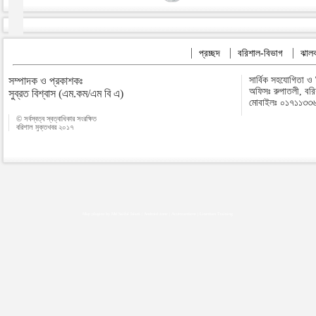
প্রচ্ছদ
বরিশাল-বিভাগ
ঝালক
সম্পাদক ও প্রকাশকঃ
সার্বিক সহযোগিতা ও
অফিসঃ রুপাতলী, বর
সুব্রত বিশ্বাস (এম.কম/এম বি এ)
মোবাইলঃ ০১৭১১৩৩
© সর্বস্বত্ব স্বত্বাধিকার সংরক্ষিত
বরিশাল মুক্তখবর ২০১৭
Map plugins by Md Saiful Islam
|
Android zone
|
Acutreatment
|
Lineman Training