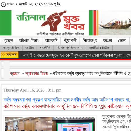
সোমবার আগস্ট ১০, ২০২৬ ১০:৪৯ পূর্বাহ্ণ
প্রচ্ছদ
বরিশাল-বিভাগ
ঝালকাঠি
পটুয়াখালী
পিরোজপুর
বরগুনা
ভোলা
আন্তর্জাতিক
জাতীয়
রাজনীতি
বিশেষ-প্রতিবেদন-৪
স্লাইডার নিউজ
আগামী ৫ বছরে দেশজুড়ে ২৫ কোটি বৃক্ষরোপণের মেগা পরিকল্পনা গ্রহণ : তথ্যম
প্রচ্ছদ
»
স্লাইডার নিউজ
» বরিশালের বর্জ্য ব্যবস্থাপনার আধুনিকায়নে বিসিসি ও 
Thursday April 16, 2026 , 3:11 pm
বর্জ্য ব্যবস্থাপনা প্রকল্প বাস্তবায়িত হলে নগরীর বর্জ্য আর অভিশাপ থাকবে না
বরিশালের বর্জ্য ব্যবস্থাপনার আধুনিকায়নে বিসিসি ও ‘প্র্যাকটিক্যা
মুক্তখবর ডেস্ক রিপো
আধুনিকায়ন এবং পরি
সংস্থা ‘প্র্যাকটি