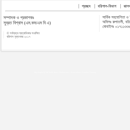
প্রচ্ছদ
বরিশাল-বিভাগ
ঝালক
সম্পাদক ও প্রকাশকঃ
সার্বিক সহযোগিতা ও
অফিসঃ রুপাতলী, বর
সুব্রত বিশ্বাস (এম.কম/এম বি এ)
মোবাইলঃ ০১৭১১৩৩
© সর্বস্বত্ব স্বত্বাধিকার সংরক্ষিত
বরিশাল মুক্তখবর ২০১৭
Map plugins by Md Saiful Islam
|
Android zone
|
Acutreatment
|
Lineman Training