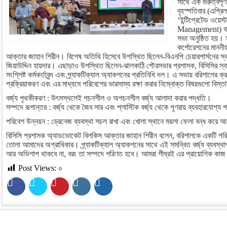
সাথে এক গুরুত্বপূ
বৃহস্পতিবার (এপ্রি
‘ইন্টিগ্রেটেড ওয়েস
Management) বা সম
সভা অনুষ্ঠিত হয়। 
কর্পোরেশনের মানন
আক্তার জাহান শিরীন। বিশেষ অতিথি হিসেবে উপস্থিত ছিলেন-বিএনপি চেয়ারপার্সনের স্বা
জিয়াউদ্দিন হায়দার। এছাড়াও উপস্থিত ছিলেন-ঝালকাঠি পৌরসভার প্রশাসক, বিসিসির স্বাস্থ্
সংশ্লিষ্ট কর্মকর্তাবৃন্দ এবং প্র্যাকটিক্যাল অ্যাকশনের প্রতিনিধি দল। এ সভায় বরিশালের ক্র
প্রক্রিয়াকরণ এবং এর মাধ্যমে পরিবেশের ভারসাম্য রক্ষা করার নিম্নোক্ত বিষয়গুলো বিস্
বর্জ্য পৃথকীকরণ : উৎসস্থলেই পচনশীল ও অপচনশীল বর্জ্য আলাদা করার পদ্ধতি।
সম্পদে রূপান্তর : বর্জ্য থেকে জৈব সার এবং প্লাস্টিক বর্জ্য থেকে পূণরায় ব্যবহারযোগ্য
পরিবেশ উন্নয়ন : ড্রেনেজ ব্যবস্থা সচল রাখা এবং খোলা স্থানে ময়লা ফেলা বন্ধ করে আধ
বিসিসি প্রশাসক অ্যাডভোকেট বিলকিস আক্তার জাহান শিরীন বলেন, বরিশালকে একটি পরিচ
তোলা আমাদের অগ্রাধিকার। প্র্যাকটিক্যাল অ্যাকশনের সাথে এই সমন্বিত বর্জ্য ব্যবস্থাপন
আর অভিশাপ থাকবে না, বরং তা সম্পদে পরিণত হবে। আমরা শীঘ্রই এর প্রায়োগিক কাজ
Post Views:
০