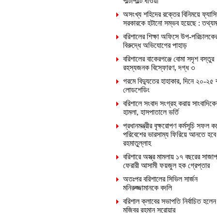
পাল্টাপাল্টি ধাওয়া
অসংখ্য শহিদের রক্তের বিনিময়ে ফ্যাসি
সরকারকে হটানো সম্ভব হয়েছে : তথ্যমন্ত
বরিশালের শিক্ষা অফিসে উপ-পরিচালকে
বিরুদ্ধে অভিযোগের পাহাড়
বরিশালের বাকেরগঞ্জে বোমা সদৃশ বস্তুর
রহস্যজনক বিস্ফোরণ, দগ্ধ ৩
গরমে বিদ্যুতের হাহাকার, দিনে ২০-২৫ 
লোডশেডিং
বরিশালে সংবাদ সংগ্রহ করায় সাংবাদিক
হামলা, হাসপাতালে ভর্তি
প্রধানমন্ত্রীর বৃক্ষরোপণ কর্মসূচি সফল ক
পরিবেশের ভারসাম্য ফিরিয়ে আনতে হবে
রহমাতুল্লাহ
বরিশারে অস্ত্র মামলায় ১৭ বছরের সাজাপ
ফেরারী আসামী ফয়জুল হক গ্রেপ্তার
অতঃপর বরিশালের সিভিল সার্জন
মনিরুজ্জামানকে বদলি
বরিশাল ক্লাবের সভাপতি নির্বাচিত হলেন
মজিবর রহমান সরোয়ার