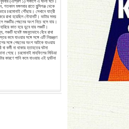
বুধবার (এপ্রিল ১) সকালে এ ঘটনা ঘটে।
ান, গতকাল মঙ্গলবার রাতে মুন্সিগঞ্জ থেকে
ভোরে চরমোনাই পৌঁছায়। সেখানে যাত্রী
করে রাখা হয়েছিল নৌযানটি। ভাটার সময়
েলে লঞ্চটির পেছনের অংশ নিচে বসে যায়।
 হারিয়ে কাত হয়ে ডুবে যায় লঞ্চটি।
ষ্য, লঞ্চটি যথেষ্ট মজবুতভাবে বেঁধে রাখা
তর কমে যাওয়ার সঙ্গে সঙ্গে এটি নিয়ন্ত্রণ
শের সঙ্গে পেছনের অংশ আটকে যাওয়ায়
ী বা কর্মী না থাকায় হতাহতের ঘটনা
ে জানা গেছে। চরমোনাই মাহফিলের মিডিয়া
ার কারণে পানি কমে যাওয়ায় এই দুর্ঘটনা