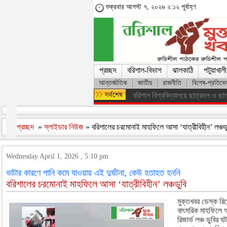
শুক্রবার আগস্ট ৭, ২০২৬ ২:১২ পূর্বাহ্ণ
প্রচ্ছদ
বরিশাল-বিভাগ
ঝালকাঠি
পটুয়াখালী
আন্তর্জাতিক
জাতীয়
রাজনীতি
বিশেষ-প্রতিবে
অসংখ্য শহিদের রক্তের বিনিময়ে ফ্যাস
প্রচ্ছদ
»
স্লাইডার নিউজ
» বরিশালের চরমোনাই মাহফিলে আসা ‘যাত্রীবিহীন’ লঞ্চড
Wednesday April 1, 2026 , 5:10 pm
ভাটার কারণে পানি কমে যাওয়ায় এই দুর্ঘটনা, কেউ হতাহত হননি
বরিশালের চরমোনাই মাহফিলে আসা ‘যাত্রীবিহীন’ লঞ্চডুবি
মুক্তখবর ডেস্ক রি
বাৎসরিক মাহফিলে আ
রিজার্ভ লঞ্চ ডুবি