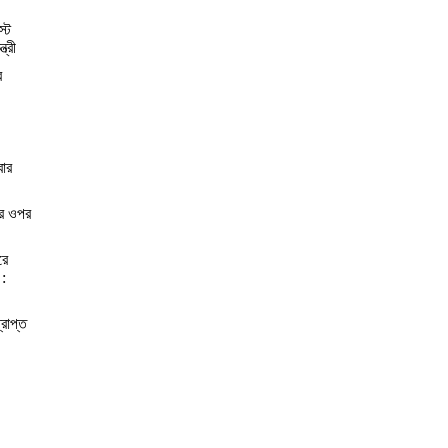
স্ট
্রী
র
বার
ের ওপর
রে
 :
্রাপ্ত