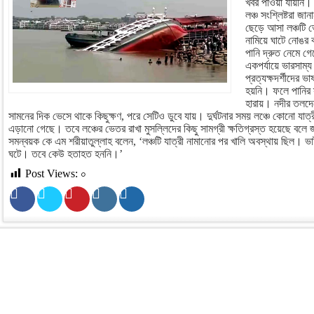
খবর পাওয়া যায়নি। 
লঞ্চ সংশ্লিষ্টরা জান
ছেড়ে আসা লঞ্চটি 
নামিয়ে ঘাটে নোঙর 
পানি দ্রুত নেমে গ
একপর্যায়ে ভারসাম্য
প্রত্যক্ষদর্শীদের ভা
হয়নি। ফলে পানির স্
হারায়। নদীর তলদে
সামনের দিক ভেসে থাকে কিছুক্ষণ, পরে সেটিও ডুবে যায়। দুর্ঘটনার সময় লঞ্চে কোনো যাত্র
এড়ানো গেছে। তবে লঞ্চের ভেতর রাখা মুসল্লিদের কিছু সামগ্রী ক্ষতিগ্রস্ত হয়েছে বল
সমন্বয়ক কে এম শরীয়াতুল্লাহ বলেন, ‘লঞ্চটি যাত্রী নামানোর পর খালি অবস্থায় ছিল। ভাট
ঘটে। তবে কেউ হতাহত হননি।’
Post Views:
০