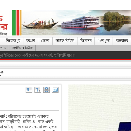
পিরোজপুর
বরগুনা
ভোলা
লাইফ স্টাইল
বিনোদন
খেলাধুলা
অন্যান্য
দন-৪
স্লাইডার নিউজ
িস্ট সরকারকে হটানো সম্ভব হয়েছে : তথ্যমন্ত্রী
ুবি
পোর্ট : বরিশালের চরমোনাই এলাকায়
সা যাত্রীবাহী ‘মানিক-৪’ নামে একটি
র ঘটনা ঘটেছে। তবে এতে কোনো হতাহতের