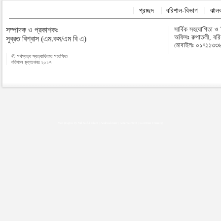
প্রচ্ছদ
বরিশাল-বিভাগ
ঝালক
সম্পাদক ও প্রকাশকঃ
সার্বিক সহযোগিতা ও
অফিসঃ রুপাতলী, বর
সুব্রত বিশ্বাস (এম.কম/এম বি এ)
মোবাইলঃ ০১৭১১৩৩
© সর্বস্বত্ব স্বত্বাধিকার সংরক্ষিত
বরিশাল মুক্তখবর ২০১৭
Map plugins by Md Saiful Islam
|
Android zone
|
Acutreatment
|
Lineman Training