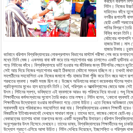
করছেন বরিশাল বিশ্ব
লিটন। নিজের উচ্চশি
দায়িত্বও কাঁধে তু
নগরীর রূপাতলী বাসস
ছোট্ট একটি শরবতের 
পানির মিশ্রণে তৈরি
বিক্রি করেন তিনি।
মেটানোর পাশাপাশি
হাজার টাকা। মাস 
হাজার টাকায়। চুয়াড
বর্তমানে বরিশাল বিশ্ববিদ্যালয়ের লোকপ্রশাসন বিভাগের মাস্টার্স পরীক্ষা শেষ করে ফলা
মধ্যে তিনি মেজ। একসময় বাবা কষ্ট করে তার পড়াশোনার খরচ চালালেও একটি দুর্ঘটনায় 
পড়ে লিটনের কাঁধে। বিশ্ববিদ্যালয়ে ভর্তি হওয়ার পর জীবিকার জন্য টিউশনির পেছনে ছুটেছ
সেই আয় দিয়ে নিজের পড়াশোনার খরচই ঠিকমতো মেটানো সম্ভব হচ্ছিল না। তখনই মাথায়
সহপাঠীদের সহযোগিতা এবং নিজের জমানো পাঁচ হাজার টাকা পুঁজি করে তিন বছর আগে রূপাতল
শরবতের ব্যবসা। শুরুটা সহজ ছিল না। উচ্ছেদ অভিযানের কারণে কয়েকবার স্টলের স্থান
প্রতিকূলতার মুখেও হাল ছাড়েননি তিনি। ধৈর্য, পরিশ্রম ও আত্মবিশ্বাসের জোরে আজ স
উৎস। লিটনের স্বপ্ন, ভবিষ্যতে এই ব্যবসাকে আরও বড় পরিসরে নিয়ে যাওয়া। শুধু নিজের
শিক্ষার্থীদের কর্মসংস্থানের সুযোগ তৈরি করাও তার লক্ষ্য। লিটন বলেন, ‘কোনো ব্যবসা
শিক্ষার্থীদের উদ্যোক্তা হওয়ার মানসিকতা গড়ে তোলা উচিত। এতে নিজের অভিজ্ঞতা যেম
স্বাবলম্বী হয়ে পরিবারকেও সহযোগিতা করা যায়। বিশ্ববিদ্যালয়ের একজন শিক্ষার্থী হয়েও 
বিষয়টিকে ইতিবাচকভাবেই দেখছেন সাধারণ মানুষ। তাদের মতে, কাজের কোনো ছোট-বড় 
বেকারত্বের হতাশায় থাকা তরুণদের জন্য একটি অনুকরণীয় উদাহরণ।বরিশাল বিশ্ববিদ্যালয়ে
অনুপ্রেরণার উৎস হিসেবে দেখছেন। তাদের ভাষ্য, বিশ্ববিদ্যালয়ের শিক্ষার্থীদের শুধু চাকর
উদ্যোগ গ্রহণে এগিয়ে আসা উচিত। লিটন দেখিয়ে দিয়েছেন, ইচ্ছাশক্তি ও পরিশ্রম থ