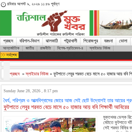
রবিবার আগস্ট ৯, ২০২৬ ১১:৫৬ পূর্বাহ্ণ
প্রচ্ছদ
বরিশাল-বিভাগ
ঝালকাঠি
পটুয়াখালী
পিরোজপুর
বরগুনা
ভোলা
আন্তর্জাতিক
জাতীয়
রাজনীতি
বিশেষ-প্রতিবেদন-৪
স্লাইডার নিউজ
মারা গেলেন লিওনেল মেসির বাবা হোর্হে মেসি
প্রচ্ছদ
»
স্লাইডার নিউজ
» ফুটপাতে লেবুর শরবত বেচে মাসে ৫০ হাজার আয় ববি শিক
Sunday June 28, 2026 , 8:17 pm
ধৈর্য, পরিশ্রম ও আত্মবিশ্বাসের জোরে আজ সেই ছোট উদ্যোগই তার আয়ের প্
ফুটপাতে লেবুর শরবত বেচে মাসে ৫০ হাজার আয় ববি শিক্ষার্থী আবিরের
মুক্তখবর ডেস্ক রিপো
মেটাতে ফুটপাতে দা
সেই শরবত বিক্রি ক