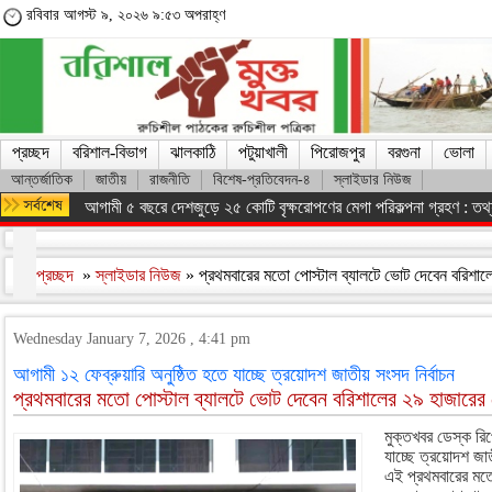
রবিবার আগস্ট ৯, ২০২৬ ৯:৫৩ অপরাহ্ণ
প্রচ্ছদ
বরিশাল-বিভাগ
ঝালকাঠি
পটুয়াখালী
পিরোজপুর
বরগুনা
ভোলা
আন্তর্জাতিক
জাতীয়
রাজনীতি
বিশেষ-প্রতিবেদন-৪
স্লাইডার নিউজ
আগামী ৫ বছরে দেশজুড়ে ২৫ কোটি বৃক্ষরোপণের মেগা পরিকল্পনা গ্রহণ : তথ্যম
প্রচ্ছদ
»
স্লাইডার নিউজ
» প্রথমবারের মতো পোস্টাল ব্যালটে ভোট দেবেন বরিশালে
Wednesday January 7, 2026 , 4:41 pm
আগামী ১২ ফেব্রুয়ারি অনুষ্ঠিত হতে যাচ্ছে ত্রয়োদশ জাতীয় সংসদ নির্বাচন
প্রথমবারের মতো পোস্টাল ব্যালটে ভোট দেবেন বরিশালের ২৯ হাজারের ব
মুক্তখবর ডেস্ক রিপ
যাচ্ছে ত্রয়োদশ জা
এই প্রথমবারের মতো