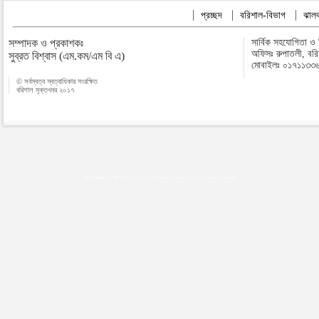
প্রচ্ছদ
বরিশাল-বিভাগ
ঝালক
সম্পাদক ও প্রকাশকঃ
সার্বিক সহযোগিতা ও
অফিসঃ রুপাতলী, বর
সুব্রত বিশ্বাস (এম.কম/এম বি এ)
মোবাইলঃ ০১৭১১৩৩
© সর্বস্বত্ব স্বত্বাধিকার সংরক্ষিত
বরিশাল মুক্তখবর ২০১৭
Map plugins by Md Saiful Islam
|
Android zone
|
Acutreatment
|
Lineman Training