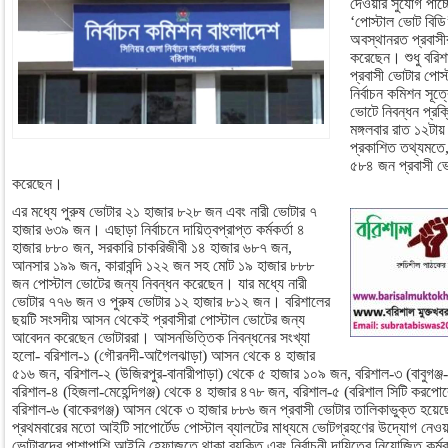
দেওয়ার সুযোগ পাচ্
‘পোস্টাল ভোট বিডি’
অবস্থানরত প্রবাসী
করেছেন। শুধু বরি
প্রবাসী ভোটার পোস
নির্বাচন কমিশন সূত
ভোটে নিবন্ধন প্রক্
মঙ্গলবার রাত ১২টা
প্রকাশিত তথ্যমতে
৫৮৪ জন প্রবাসী ভো
করেছেন।
এর মধ্যে পুরুষ ভোটার ২১ হাজার ৮২৮ জন এবং নারী ভোটার ৭
হাজার ৬৩৯ জন। এছাড়া নির্বাচনে দায়িত্বপ্রাপ্ত কর্মকর্তা ৪
হাজার ৮৮০ জন, সরকারি চাকরিজীবী ১৪ হাজার ৬৮৭ জন,
আনসার ১৯৯ জন, কারাবন্দি ১২২ জন সহ মোট ১৯ হাজার ৮৮৮
জন পোস্টাল ভোটের জন্য নিবন্ধন করেছেন। যার মধ্যে নারী
ভোটার ৭৭৬ জন ও পুরুষ ভোটার ১২ হাজার ৮১২ জন। বরিশালের
ছয়টি সংসদীয় আসন থেকেই প্রবাসীরা পোস্টাল ভোটের জন্য
আবেদন করেছেন ভোটাররা। আসনভিত্তিক নিবন্ধনের সংখ্যা
হলো- বরিশাল-১ (গৌরনদী-আগৈলঝাড়া) আসন থেকে ৪ হাজার
৫১৬ জন, বরিশাল-২ (উজিরপুর-বানারীপাড়া) থেকে ৫ হাজার ১০৯ জন, বরিশাল-৩ (বাবুগঞ্জ
বরিশাল-৪ (হিজলা-মেহেন্দিগঞ্জ) থেকে ৪ হাজার ৪৭৮ জন, বরিশাল-৫ (বরিশাল সিটি ক
বরিশাল-৬ (বাকেরগঞ্জ) আসন থেকে ৩ হাজার ৮৮৬ জন প্রবাসী ভোটার তালিকাভুক্ত হয়েছে
প্রথমবারের মতো আইটি সাপোর্টেড পোস্টাল ব্যালটের মাধ্যমে ভোটগ্রহণের উদ্যোগ নেওয়
ভোটারদের পাশাপাশি আইনি হেফাজতে থাকা ব্যক্তি এবং নির্বাচনী দায়িত্বে নিয়োজিত কর্ম