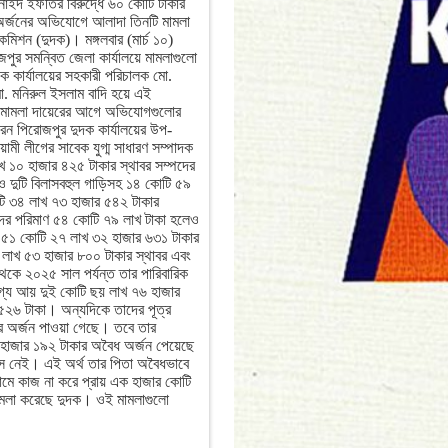
জুনাইদ ইফতির বিরুদ্ধে ৬০ কোটি টাকার
অর্জনের অভিযোগে আলাদা তিনটি মামলা
 কমিশন (দুদক)। মঙ্গলবার (মার্চ ১০)
জপুর সমন্বিত জেলা কার্যালয়ে মামলাগুলো
ক কার্যালয়ের সহকারী পরিচালক মো.
. মনিরুল ইসলাম বাদি হয়ে এই
 মামলা দায়েরের আগে অভিযোগগুলোর
েন পিরোজপুর দুদক কার্যালয়ের উপ-
ী লীগের সাবেক যুগ্ম সাধারণ সম্পাদক
খ ১০ হাজার ৪২৫ টাকার স্থাবর সম্পদের
 ও দুটি বিলাসবহুল গাড়িসহ ১৪ কোটি ৫৯
ি ৩৪ লাখ ৭৩ হাজার ৫৪২ টাকার
পদের পরিমাণ ৫৪ কোটি ৭৯ লাখ টাকা হলেও
 ৫১ কোটি ২৭ লাখ ৩২ হাজার ৬৩১ টাকার
৬ লাখ ৫৩ হাজার ৮০০ টাকার স্থাবর এবং
কে ২০২৫ সাল পর্যন্ত তার পারিবারিক
গ্য আয় দুই কোটি ছয় লাখ ৭৬ হাজার
৫২৬ টাকা। অন্যদিকে তাদের পূত্র
ার অর্জন পাওয়া গেছে। তবে তার
হাজার ১৯২ টাকার অবৈধ অর্জন পেয়েছে
 নেই। এই অর্থ তার পিতা অবৈধভাবে
ামে কাজ না করে প্রায় এক হাজার কোটি
মামলা করেছে দুদক। ওই মামলাগুলো