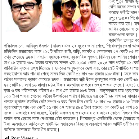
এবং পুত্র শাম্মাম 
বেশি অবৈধ সম্পদ 
করেছে দুর্নীতি দমন
দুপুরে দুদকের পিরো
দায়ের করা হয়। দুদ
জাকির হোসেন ও মো
মামলাগুলো করেন।
প্রাথমিক তদন্ত কর
পরিচালক মো. আমিনুল ইসলাম।মামলার এজাহার সূত্রে জানা গেছে, পিরোজপুর জেলা আওয়াম
মহিউদ্দিন মহারাজের নামে ১২২টি দলিলে জমি, বাড়ি, মার্কেট ও দোকানসহ ২৭ কোটি ৮৫ লা
তথ্য পেয়েছে দুদক। এছাড়া ব্যাংকে সঞ্চয়, ব্যবসায়িক মূলধন, বিভিন্ন কোম্পানির শেয়ার
লাখ ১৬ হাজার ৭৮৩ টাকার অস্থাবর সম্পদ এবং ২০১৫ থেকে ২০২৫ সাল পর্যন্ত ১২ কোট
পারিবারিক ব্যয়ের তথ্য মিলেছে। দুদকের অনুসন্ধানে দেখা যায়, তার মোট উপার্জিত সম্
গ্রহণযোগ্য আয় পাওয়া গেছে মাত্র তিন কোটি ৫১ লাখ ৬৮ হাজার ১১৮ টাকা। ফলে তার
অবৈধ সম্পদের প্রমাণ পেয়েছে দুদক। মহারাজের স্ত্রী উম্মে কুলসুমের নামে এক কোটি ৬
ছয় কোটি ৮৮ লাখ ১৬ হাজার ৮৪২ টাকার অস্থাবর সম্পদের তথ্য পাওয়া গেছে। ২০১৪ থে
ব্যয় ও কর পরিশোধের পরিমাণ ৫১ লাখ এক হাজার ৬৮৪ টাকা। অনুসন্ধানে তার গ্রহণযো
৮০০ টাকা পাওয়া গেলেও অবৈধ উপার্জনের পরিমাণ মিলেছে ছয় কোটি ৯৮ লাখ ৯৫ হাজার 
শাম্মাম জুনাইদ ইফতির মোট সম্পদ ও ব্যয় মিলে তিন কোটি ৪৬ লাখ ৮০ হাজার ৬৭৬ টাক
গ্রহণযোগ্য আয় এক কোটি ৫১ লাখ ২৭ হাজার ৪৮৪ টাকা হওয়ায় এক কোটি ৯৫ লাখ ৫৩ 
দুদক। এজাহারে বলা হয়েছে, ইফতি একজন ছাত্র হওয়ায় তার আয়ের কোনো নিজস্ব উৎস
অর্জন করে ছেলের নামে দেখানোর চেষ্টা করেছেন। পিরোজপুর এলজিইডি থেকে টেন্ডারের ন
টাকা আত্মসাতের অভিযোগে মহিউদ্দিন মহারাজের বিরুদ্ধে এরআগে আরও আটটি দুর্নীতির 
বর্তমানে আদালতে বিচারাধীন রয়েছে।
Post Views:
০