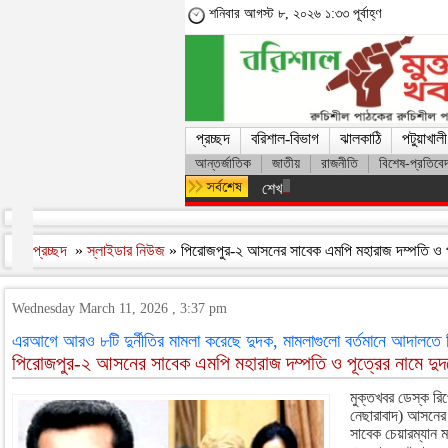
শনিবার আগস্ট ৮, ২০২৬ ১:৩৩ পূর্বাহ্ণ
প্রচ্ছদ
বরিশাল-বিভাগ
ঝালকাঠি
পটুয়াখালী
আন্তর্জাতিক
জাতীয়
রাজনীতি
বিশেষ-প্রতিবে
শেখ হাসিনার সঙ্গে দেশে ফিরতে চান স
প্রচ্ছদ
»
স্লাইডার নিউজ
» পিরোজপুর-২ আসনের সাবেক এমপি মহারাজ দম্পতি ও পূ
Wednesday March 11, 2026 , 3:37 pm
এরআগে আরও ৮টি দুর্নীতির মামলা করেছে দুদক, মামলাগুলো বর্তমানে আদালতে ব
পিরোজপুর-২ আসনের সাবেক এমপি মহারাজ দম্পতি ও পূত্রের নামে দুদ
মুক্তখবর ডেস্ক রিপ
নেছারাবাদ) আসনের
সাবেক চেয়ারম্যান মহ