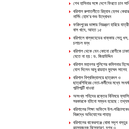
শেখ হাসিনার সঙ্গে দেশে ফিরতে চান সা
বরিশাল রুপাতলীতে রিহ্যাব হেলথ কেয়ার
নার্সিং হোম’র শুভ উদ্বোধন
ফরিদপুরের ভাঙ্গায় নিয়ন্ত্রণ হারিয়ে যাত্রী
বাস খাদে, আহত ১৫
বরিশালে বাল্কহেডের ধাক্কায় সেতু ধস,
চলাচল বন্ধ
বরিশাল থেকে যেন কোনো রোগীকে ঢাকা
যেতে না হয় : ড. জিয়াউদ্দিন
বরিশাল মহানগর পুলিশের কমিশনার হিসে
যোগ দিলেন আবু রায়হান মুহম্মদ সালেহ
বরিশাল বিশ্ববিদ্যালয়ে ছাত্রদল ও
ছাত্রশিবিরের নেতা-কর্মীদের মধ্যে সংঘর্ষ
পাল্টাপাল্টি ধাওয়া
অসংখ্য শহিদের রক্তের বিনিময়ে ফ্যাসি
সরকারকে হটানো সম্ভব হয়েছে : তথ্যমন্ত
বরিশালের শিক্ষা অফিসে উপ-পরিচালকে
বিরুদ্ধে অভিযোগের পাহাড়
বরিশালের বাকেরগঞ্জে বোমা সদৃশ বস্তুর
রহস্যজনক বিস্ফোরণ, দগ্ধ ৩