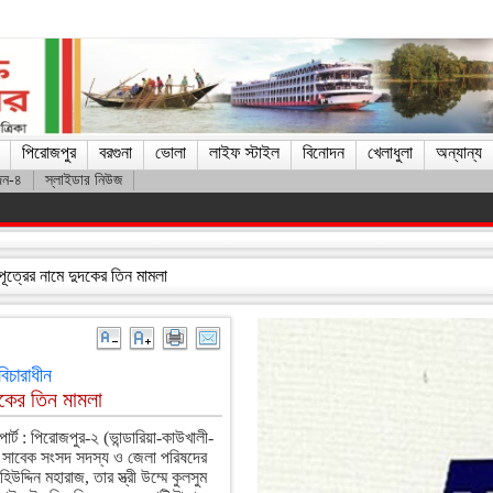
পিরোজপুর
বরগুনা
ভোলা
লাইফ স্টাইল
বিনোদন
খেলাধুলা
অন্যান্য
দন-৪
স্লাইডার নিউজ
াকিব
ত্রের নামে দুদকের তিন মামলা
িচারাধীন
কের তিন মামলা
োর্ট : পিরোজপুর-২ (ভান্ডারিয়া-কাউখালী-
 সাবেক সংসদ সদস্য ও জেলা পরিষদের
িউদ্দিন মহারাজ, তার স্ত্রী উম্মে কুলসুম