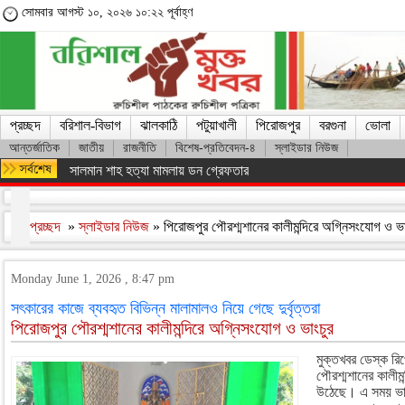
সোমবার আগস্ট ১০, ২০২৬ ১০:২২ পূর্বাহ্ণ
প্রচ্ছদ
বরিশাল-বিভাগ
ঝালকাঠি
পটুয়াখালী
পিরোজপুর
বরগুনা
ভোলা
আন্তর্জাতিক
জাতীয়
রাজনীতি
বিশেষ-প্রতিবেদন-৪
স্লাইডার নিউজ
সালমান শাহ হত্যা মামলায় ডন গ্রেফতার
প্রচ্ছদ
»
স্লাইডার নিউজ
» পিরোজপুর পৌরশ্মশানের কালীমন্দিরে অগ্নিসংযোগ ও ভ
Monday June 1, 2026 , 8:47 pm
সৎকারের কাজে ব্যবহৃত বিভিন্ন মালামালও নিয়ে গেছে দুর্বৃত্তরা
পিরোজপুর পৌরশ্মশানের কালীমন্দিরে অগ্নিসংযোগ ও ভাংচুর
মুক্তখবর ডেস্ক রি
পৌরশ্মশানের কালীমন
উঠেছে। এ সময় ভাঙচু