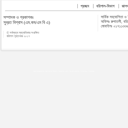
প্রচ্ছদ
বরিশাল-বিভাগ
ঝালক
সম্পাদক ও প্রকাশকঃ
সার্বিক সহযোগিতা ও
অফিসঃ রুপাতলী, বর
সুব্রত বিশ্বাস (এম.কম/এম বি এ)
মোবাইলঃ ০১৭১১৩৩
© সর্বস্বত্ব স্বত্বাধিকার সংরক্ষিত
বরিশাল মুক্তখবর ২০১৭
Map plugins by Md Saiful Islam
|
Android zone
|
Acutreatment
|
Lineman Training