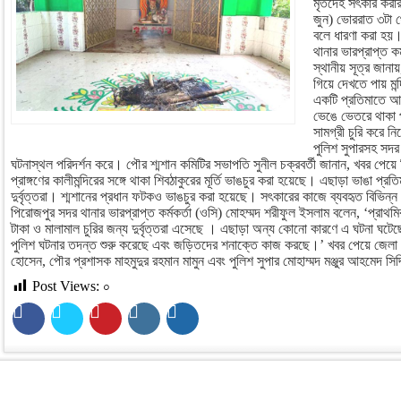
মৃতদেহ সৎকার করার
জুন) ভোররাত ৩টা থ
বলে ধারণা করা হয়।
থানার ভারপ্রাপ্ত ক
স্থানীয় সূত্র জানায়
গিয়ে দেখতে পায় মন
একটি প্রতিমাতে আগ
ভেঙে ভেতরে থাকা প
সামগ্রী চুরি করে ন
পুলিশ সুপারসহ সদর 
ঘটনাস্থল পরিদর্শন করে। পৌর শ্মশান কমিটির সভাপতি সুনীল চক্রবর্তী জানান, খবর পেয়ে 
প্রাঙ্গণের কালীমন্দিরের সঙ্গে থাকা শিবঠাকুরের মূর্তি ভাঙচুর করা হয়েছে। এছাড়া ভাঙা প্র
দুর্বৃত্তরা। শ্মশানের প্রধান ফটকও ভাঙচুর করা হয়েছে। সৎকারের কাজে ব্যবহৃত বিভিন্ন 
পিরোজপুর সদর থানার ভারপ্রাপ্ত কর্মকর্তা (ওসি) মোহম্মদ শরীফুল ইসলাম বলেন, ‘প্রাথমিক
টাকা ও মালামাল চুরির জন্য দুর্বৃত্তরা এসেছে । এছাড়া অন্য কোনো কারণে এ ঘটনা ঘটেছ
পুলিশ ঘটনার তদন্ত শুরু করেছে এবং জড়িতদের শনাক্তে কাজ করছে।’ খবর পেয়ে জেলা
হোসেন, পৌর প্রশাসক মাহমুদুর রহমান মামুন এবং পুলিশ সুপার মোহাম্মদ মঞ্জুর আহমেদ সিদ
Post Views:
০