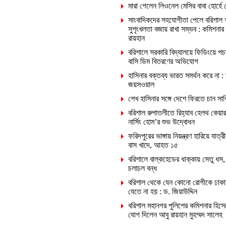
মারা গেলেন লিওনেল মেসির বাবা হোর্হে 
সাংবাদিকদের সহযোগীতা পেলে বরিশাল 
সুশৃংখলতা বজায় রাখা সম্ভব : কমিশনার
রায়হান
বরিশালে সরকারি বিদ্যালয়ে ফিডিংয়ে পচ
বাসি ডিম বিতরণের অভিযোগ
হাসিনার বক্তব্য ভারত সমর্থন করে না :
জয়সওয়াল
শেখ হাসিনার সঙ্গে দেশে ফিরতে চান সা
বরিশাল রুপাতলীতে রিহ্যাব হেলথ কেয়ার
নার্সিং হোম’র শুভ উদ্বোধন
ফরিদপুরের ভাঙ্গায় নিয়ন্ত্রণ হারিয়ে যাত্রী
বাস খাদে, আহত ১৫
বরিশালে বাল্কহেডের ধাক্কায় সেতু ধস,
চলাচল বন্ধ
বরিশাল থেকে যেন কোনো রোগীকে ঢাকা
যেতে না হয় : ড. জিয়াউদ্দিন
বরিশাল মহানগর পুলিশের কমিশনার হিসে
যোগ দিলেন আবু রায়হান মুহম্মদ সালেহ