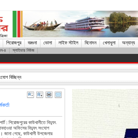
পিরোজপুর
বরগুনা
ভোলা
লাইফ স্টাইল
বিনোদন
খেলাধুলা
অন্যান্য
দন-৪
স্লাইডার নিউজ
ে মেসি
যোগ বিচ্ছিন্ন
মকর্তা
োর্ট : পিরোজপুরের কাউখালীতে বিদ্যুৎ
 আবহাওয়া অফিসের বিদ্যুৎ সংযোগ
েছে। জানা গেছে, কাউখালী উপজেলার