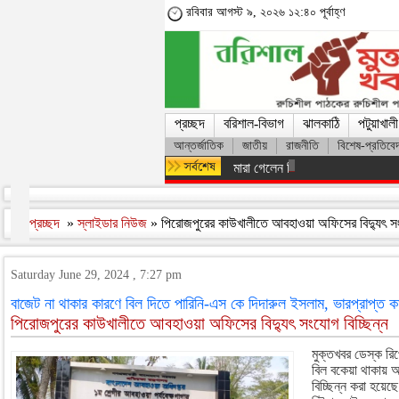
রবিবার আগস্ট ৯, ২০২৬ ১২:৪০ পূর্বাহ্ণ
প্রচ্ছদ
বরিশাল-বিভাগ
ঝালকাঠি
পটুয়াখালী
আন্তর্জাতিক
জাতীয়
রাজনীতি
বিশেষ-প্রতিবে
মারা গেলেন লিওনেল মেসির বাবা হোর্হ
প্রচ্ছদ
»
স্লাইডার নিউজ
» পিরোজপুরের কাউখালীতে আবহাওয়া অফিসের বিদ্যুৎ সং
Saturday June 29, 2024 , 7:27 pm
বাজেট না থাকার কারণে বিল দিতে পারিনি-এস কে দিদারুল ইসলাম, ভারপ্রাপ্ত কর্
পিরোজপুরের কাউখালীতে আবহাওয়া অফিসের বিদ্যুৎ সংযোগ বিচ্ছিন্ন
মুক্তখবর ডেস্ক রিপ
বিল বকেয়া থাকায়
বিচ্ছিন্ন করা হয়