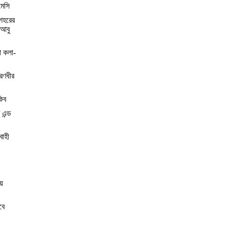
মেসি
শহরের
 আবু
া কলা-
 রণধীর
কিব
 এন্ড
বাহী
য়
বে