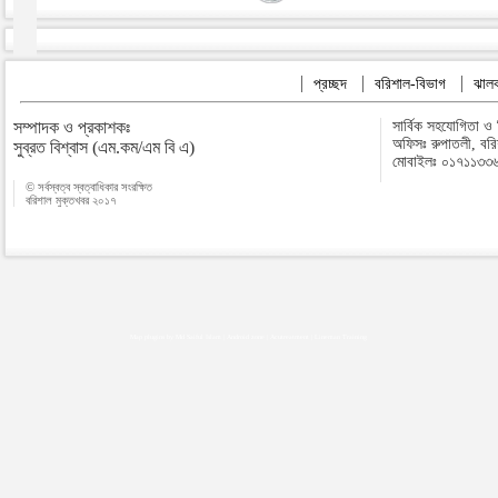
প্রচ্ছদ
বরিশাল-বিভাগ
ঝালক
সম্পাদক ও প্রকাশকঃ
সার্বিক সহযোগিতা ও
অফিসঃ রুপাতলী, বর
সুব্রত বিশ্বাস (এম.কম/এম বি এ)
মোবাইলঃ ০১৭১১৩৩
© সর্বস্বত্ব স্বত্বাধিকার সংরক্ষিত
বরিশাল মুক্তখবর ২০১৭
Map plugins by Md Saiful Islam
|
Android zone
|
Acutreatment
|
Lineman Training