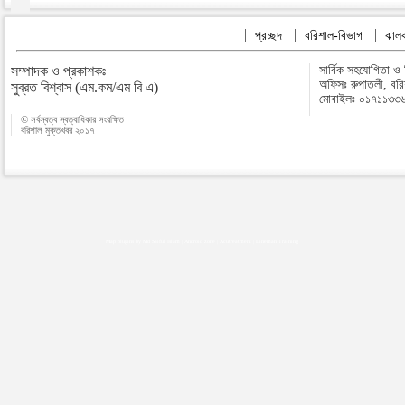
প্রচ্ছদ
বরিশাল-বিভাগ
ঝালক
সম্পাদক ও প্রকাশকঃ
সার্বিক সহযোগিতা ও
অফিসঃ রুপাতলী, বর
সুব্রত বিশ্বাস (এম.কম/এম বি এ)
মোবাইলঃ ০১৭১১৩৩
© সর্বস্বত্ব স্বত্বাধিকার সংরক্ষিত
বরিশাল মুক্তখবর ২০১৭
Map plugins by Md Saiful Islam
|
Android zone
|
Acutreatment
|
Lineman Training