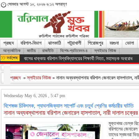
সোমবার আগস্ট ১০, ২০২৬ ৬:১২ অপরাহ্ণ
প্রচ্ছদ
বরিশাল-বিভাগ
ঝালকাঠি
পটুয়াখালী
পিরোজপুর
বরগুনা
ভোলা
আন্তর্জাতিক
জাতীয়
রাজনীতি
বিশেষ-প্রতিবেদন-৪
স্লাইডার নিউজ
আগামী ৫ বছরে দেশজুড়ে ২৫ কোটি বৃক্ষরোপণের মেগা পরিকল্পনা গ্রহণ : তথ্যম
প্রচ্ছদ
»
স্লাইডার নিউজ
» নানান অব্যবস্থাপনায় বরিশাল জেনারেল হাসপাতাল, নারী
Wednesday May 6, 2026 , 5:47 pm
বিশেষজ্ঞ চিকিৎসক, প্যাথলজিক্যাল সাপোর্ট এবং চতুর্থ শ্রেণির কর্মচারীর ঘাটতি
নানান অব্যবস্থাপনায় বরিশাল জেনারেল হাসপাতাল, নারী দালাল চক্রের দ
মুক্তখবর ডেস্ক রিপো
বরিশালের জেনারেল
তাদের স্বজনরা ভি