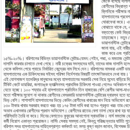
জেঁকে বসেছে দালা
রোগীদের বিভ্রান্ত 
ক্লিনিকে পরীক্ষার
হাসপাতালের প্রবে
ঘোরাফেরা করে। এর
বোঝাতে থাকে যে, 
বক্তব্যে কেউ বিভ্র
তাড়াচ্ছেন। নতুন র
ডায়াগনস্টিক সেন্টা
জানা যায়, এই নারীচক
কাজ করে এবং প্রতি
১৫%-২০%। বরিশালের বিভিন্ন ডায়াগনস্টিক সেন্টার-যেমন: গেইন, পদ্মা, ও মমতাজ সেন্টা
দালালি কারবার চালাতে দেখা গেছে। নারী চক্রের সদস্যদের দাবি, তাদের কাজ দালালি হলে
থেকে কমিশন পেয়ে প্যাডে নির্ধারিত কেন্দ্রের নাম লিখে দেন। বরিশালের নামকরা একটি ডায়া
হাসপাতালের এক চিকিৎসকের সইসহ পরিক্ষা নির্দেশনার বিষয়টি তাৎক্ষণিকভাবে দেখা যায়। 
এই যোগসাজশ হতদরিদ্র মানুষদের মধ্যে হাসপাতালের সরকারি সেবা নিয়ে সন্দেহ বাড়িয়ে দি
টিকিট কেটে ডায়রিয়া, জলাতঙ্ক ভ্যাক্সিনসহ প্রাথমিক চিকিৎসা পাওয়া গেলেও অধিকাংশ পরী
যেতে হচ্ছে। ১০০ শয্যার এই হাসপাতালে প্রতিদিন তিন হাজারের বেশি রোগীর আসা-যাওয়া
মতো পরীক্ষার সুযোগ না থাকায় রোগীদের বেসরকারি ডায়াগনস্টিক সেন্টারের দ্বারস্থ হতে 
ভিড় বেশি। পাশাপাশি হাসপাতালের ভিড়ে কেবিন রোগীদের খাবারের মান নিয়ে অভিযোগ র
১৩০ টাকার খাবার সরবরাহ করতে খরচ হয় ১৭৫ টাকা দাবি করা হলেও প্রকৃত খরচ তার থেক
অভাব এখানকার রোগীদের প্রধান অভিযোগ। রোগীদের রাতের বেলা তালা মেরে রাখা হয় যা
পরিস্থিতি তৈরি না করে। দিনের বেলাতেও কুকুরের আনাগোনা স্বাভাবিক। নার্স মমতাজ বে
কর্মী নিয়োগ একান্ত প্রয়োজন। নার্সিং সেবায় সমস্যা নেই, কিন্তু পরিচ্ছন্নতার ঘাটতি পু
বরিশাল সদর হাসপাতালের দায়িত্বপ্রাপ্ত কর্মকর্তা ডা: মলয় কৃষ্ণ বড়াল জানান, বিশেষজ্ঞ 