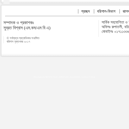
প্রচ্ছদ
বরিশাল-বিভাগ
ঝালক
সম্পাদক ও প্রকাশকঃ
সার্বিক সহযোগিতা ও
অফিসঃ রুপাতলী, বর
সুব্রত বিশ্বাস (এম.কম/এম বি এ)
মোবাইলঃ ০১৭১১৩৩
© সর্বস্বত্ব স্বত্বাধিকার সংরক্ষিত
বরিশাল মুক্তখবর ২০১৭
Map plugins by Md Saiful Islam
|
Android zone
|
Acutreatment
|
Lineman Training