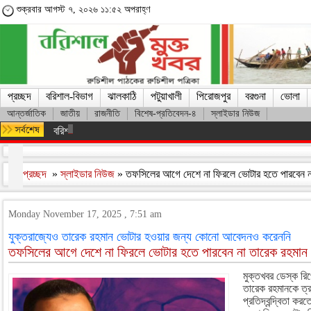
শুক্রবার আগস্ট ৭, ২০২৬ ১১:৫২ অপরাহ্ণ
প্রচ্ছদ
বরিশাল-বিভাগ
ঝালকাঠি
পটুয়াখালী
পিরোজপুর
বরগুনা
ভোলা
আন্তর্জাতিক
জাতীয়
রাজনীতি
বিশেষ-প্রতিবেদন-৪
স্লাইডার নিউজ
বরিশাল রুপাতলীতে রিহ্যাব হেলথ কেয়ার এন্ড নার্সিং হোম’র শুভ উদ্বোধন
প্রচ্ছদ
»
স্লাইডার নিউজ
» তফসিলের আগে দেশে না ফিরলে ভোটার হতে পারবেন ন
Monday November 17, 2025 , 7:51 am
যুক্তরাজ্যেও তারেক রহমান ভোটার হওয়ার জন্য কোনো আবেদনও করেননি
তফসিলের আগে দেশে না ফিরলে ভোটার হতে পারবেন না তারেক রহমান
মুক্তখবর ডেস্ক রিপ
তারেক রহমানকে ত্র
প্রতিদ্বন্দ্বিতা 