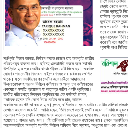
দেশে ফিরে ভোটার 
জ্যেষ্ঠ নেতার ভাষ্
ফেরার প্রস্তুতি ন
তালিকা প্রণয়ন শুরু
জুবাইদা রহমান লন
হতে পারেননি। পরে
তবে তারেক রহমান 
যুক্তরাজ্যেও তিন
করেননি বলে জাতীয় 
প্রবাসী শাখা নিশ্চ
সংশ্লিষ্ট বিভাগ জানায়, নির্বাচন করতে চাইলে তার অবশ্যই জাতীয়
পরিচয়পত্র থাকতে হবে। ছবিসহ এনআইডি করতে হলে সরাসরি
উপস্থিত হয়ে প্রয়োজনীয় বায়োমেট্রিক ডেটা দিতে হয়। তফসিল
ঘোষণার পর ভোটার নিবন্ধন, মাইগ্রেশনসহ সব কার্যক্রম স্থগিত
থাকে। ফলে তফসিলের পর ভোটার হতে চাইলে আদালতের
ডিক্লারেশনসহ প্রধান নির্বাচন কমিশনার ও অন্য চার কমিশনারের
একযোগে সম্মতি প্রয়োজন যা অত্যন্ত জটিল একটি প্রক্রিয়া।
জাতীয় পরিচয়পত্র নিবন্ধন অনুবিভাগের এক কর্মকর্তা জানান,
“তারেক রহমান যদি দেশে ফিরে ভোটার হতে চান, তাহলে
তফসিলের আগেই তা করতে হবে। লন্ডন, বার্মিংহাম ও ম্যানচেস্টারে ভোটার তালিকা হালনাগা
সেখানে আবেদন করেননি। জানিয়েছেন, তিনি দেশে এসেই ভোটার হবেন।” এদিকে যুক্তরাজ
নভেম্বর পর্যন্ত ভোটার হওয়ার জন্য আবেদন করেছেন ১২ হাজার ৪৯৮ জন। এর মধ্যে সব
হয়েছেন ৫ হাজার ৭৪৯ জন। এই তালিকায় নেই তারেক রহমানের নাম। লন্ডনে প্রবাসীদের ভ
আবেদনকারীকে অবশ্যই স্থানীয় নির্বাচন অফিসে গিয়ে স্বাক্ষর, আঙুলের ছাপ এবং চোখের