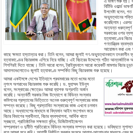
এ ভাষণ শুরু হয়। ব
বিটিভি ওয়ার্ল্ড ভা
উপদেষ্টা বলেন, গত
অভ্যুত্থানের শক্তি
করেছিলাম। এরপর 
অত্যন্ত গুরুত্বপূর
সরকারের ওপর ন্যস্
হত্যাকাণ্ডের বিচার
গণতান্ত্রিক ব্যবস্
আয়োজন করা এবং সুষ্ঠ
কাছে ক্ষমতা হস্তান্তর করা। তিনি বলেন, আমরা জুলাই গণ-অভ্যুত্থানকালে তৎকালীন ফ্য
হত্যাকাণ্ডের বিচারকাজ এগিয়ে নিয়ে যাচ্ছি। এই বিচারের উদ্দেশ্যে গঠিত আন্তর্জাতিক অপ
শিগগিরই দিতে যাচ্ছে। তিনি আরো বলেন, ট্রাইব্যুনালে আরো কয়েকটি মামলার বিচার চূড়া
আদালতগুলোতেও জুলাই হত্যাকাণ্ড সম্পর্কিত কিছু বিচারকাজ শুরু হয়েছে।
আমরা একইসঙ্গে দেশের ইতিহাসে প্রথমবারের মতো গুমের মতো
নৃশংস অপরাধের বিচারকাজ শুরু করেছি। ড. মুহাম্মদ ইউনূস
বলেন, সংস্কারের ক্ষেত্রেও আমরা ব্যাপক অগ্রগতি অর্জন
করেছি। অন্তর্বর্তী সরকার নিজ উদ্যোগে বা বিভিন্ন সংস্কার
কমিশনের প্রস্তাবের ভিত্তিতে অনেক গুরুত্বপূর্ণ সংস্কারের কাজ
সম্পন্ন করেছে। কিছু প্রস্তাবিত সংস্কারের কাজ এখনো চলমান
আছে। অধ্যাদেশের মাধ্যমে বা বিদ্যমান আইন সংশোধন করে
বিচার বিভাগের স্বাধীনতা, বিচার ব্যবস্থাপনা, আর্থিক খাতে
স্বচ্ছতা, প্রাতিষ্ঠানিক সক্ষমতা বৃদ্ধি, ডিজিটালাইজেশন
সম্প্রসারণ ও দুর্নীতি প্রতিরোধে বিভিন্ন সংস্কার সম্পন্ন করা হয়েছে। ভবিষ্যতে সুশাস
বলে আমরা মনে করি। আগামী নির্বাচিত সরকার সংসদে আলাপ-আলোচনার মাধ্যমে এসব সং