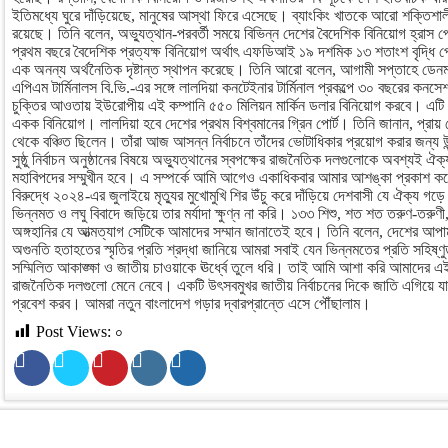
ইতিমধ্যে ঘুরে দাঁড়িয়েছে, মানুষের আস্থা ফিরে এসেছে। ব্যাংকিং খাতকে আরো শক্তিশাল
রয়েছে। তিনি বলেন, অভ্যুত্থান-পরবর্তী সময়ে বিভিন্ন দেশের বৈদেশিক বিনিয়োগ হ্রাস প
প্রথম বছরে বৈদেশিক প্রত্যক্ষ বিনিয়োগ অর্থাৎ এফডিআই ১৯ দশমিক ১৩ শতাংশ বৃদ্ধি পে
এক অনন্য অর্থনৈতিক দৃষ্টান্ত স্থাপন করেছে। তিনি আরো বলেন, আগামী সপ্তাহে ডেনমার্ক
এপিএম টার্মিনালস বি.ভি.-এর সঙ্গে লালদিয়া কনটেইনার টার্মিনাল প্রকল্পে ৩০ বছরের কনসেশ
চুক্তির আওতায় ইউরোপীয় এই কম্পানি ৫৫০ মিলিয়ন মার্কিন ডলার বিনিয়োগ করবে। এটি 
একক বিনিয়োগ। লালদিয়া হবে দেশের প্রথম বিশ্বমানের গ্রিন পোর্ট। তিনি জানান, প্রায
থেকে বঞ্চিত ছিলেন। তাঁরা আজ আসন্ন নির্বাচনে তাঁদের ভোটাধিকার প্রয়োগ করার জন্য 
সুষ্ঠু নির্বাচন অনুষ্ঠানের বিষয়ে অভ্যুত্থানের স্বপক্ষের রাজনৈতিক দলগুলোকে অবশ্যই
মহাবিপদের সম্মুখীন হবে। এ সম্পর্কে আমি আগেও একাধিকবার আমার আশঙ্কা প্রকাশ করেছ
বিরুদ্ধে ২০২৪-এর জুলাইয়ে মৃত্যুর মুখোমুখি শির উঁচু করে দাঁড়িয়ে দেশবাসী যে ঐক্য গড়ে
ভিন্নমত ও লঘু বিবাদে জড়িয়ে তার মর্যাদা ক্ষুণ্ন না করি। ১৩৩ শিশু, শত শত তরুণ-তরুণী, ন
অঙ্গহানির যে আত্মত্যাগ সেটিকে আমাদের সম্মান জানাতেই হবে। তিনি বলেন, দেশের আপা
অগুনতি হতাহতের স্মৃতির প্রতি শ্রদ্ধা জানিয়ে আমরা সবাই যেন ভিন্নমতের প্রতি সহিষ্ণ
সম্মিলিত আকাঙ্ক্ষা ও জাতীয় চাওয়াকে ঊর্ধ্বে তুলে ধরি। তাই আমি আশা করি আমাদের এই সি
রাজনৈতিক দলগুলো মেনে নেবে। একটি উৎসবমুখর জাতীয় নির্বাচনের দিকে জাতি এগিয়ে যা
প্রবেশ করব। আমরা নতুন বাংলাদেশ গড়ার দ্বারপ্রান্তে এসে পৌঁছালাম।
Post Views:
০