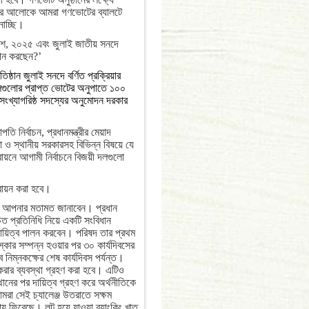
দের আলোকে আমরা গণভোটের ব্যালটে
নাচ্ছি।
েশ, ২০২৫ এবং জুলাই জাতীয় সনদে
ঞাপন করছেন?’
িষ্ঠান জুলাই সনদে বর্ণিত প্রক্রিয়ার
লগুলোর প্রাপ্ত ভোটের অনুপাতে ১০০
সংখ্যাগরিষ্ঠ সদস্যের অনুমোদন দরকার
ি নির্বাচন, প্রধানমন্ত্রীর মেয়াদ
তা ও স্থানীয় সরকারসহ বিভিন্ন বিষয়ে যে
য়নে আগামী নির্বাচনে বিজয়ী দলগুলো
তবায়ন করা হবে।
িয়ে আপনার মতামত জানাবেন। প্রধান
াচিত প্রতিনিধি নিয়ে একটি সংবিধান
ায়িত্ব পালন করবেন। পরিষদ তার প্রথম
্কার সম্পন্ন হওয়ার পর ৩০ কার্যদিবসের
 নিম্নকক্ষের শেষ কার্যদিবস পর্যন্ত।
 করার ব্যবস্থা গ্রহণ করা হবে। এটিও
ের পর দায়িত্ব গ্রহণ করে অর্থনীতিকে
রা সেই চ্যালেঞ্জ উতরাতে সক্ষম
ায় ফিরেছে। লুট হয়ে যাওয়া ব্যাংকিং খাত