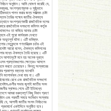
নির্বাচন অনুষ্ঠান। আমি ঘোষণা করেছি যে,
ৎসবমুখর, অংশগ্রহণমূলক ও সুষ্ঠুভাবে
ভাবে পালন করার জন্য সর্বাত্মক চেষ্টা
প্রস্তাব তৈরির লক্ষ্যে জাতীয় ঐকমত্য
ুত্থানে অংশগ্রহণকারী রাজনৈতিক দলের
সহকারে রাজনৈতিক দলগুলো কমিশন কর্তৃক
 থাকলেও তা কমিয়ে আনার চেষ্টা
মে এই পুরো কার্যক্রম দেখতে
 অভূতপূর্ব ঘটনা। এটি ভবিষ্যৎ
েতৃবৃন্দকে গণতান্ত্রিক চর্চার এই
দেষ্টা আরো বলেন, ঐকমত্য কমিশনের
লগুলোর মধ্যে ঐকমত্য তৈরি হয়েছে। এটি
বে আপাতদৃষ্টে মনে হয় অনেক দূরত্ব
 এসব প্রস্তাবগুলোর ক্ষেত্রেও আসলে
যমে করতে চেয়েছেন। কিন্তু সংস্কারের
 প্রকাশ্য বক্তব্য যতখানি
 মতপার্থক্য দেখা যায় না। এটি
িবেচনায় রেখে এবং রাজনৈতিক দলগুলো
পদেষ্টামণ্ডলীর সভায় জুলাই জাতীয় সনদ
নীয় স্বাক্ষর শেষে এটি ইতিমধ্যে
ে আমরা গুরুত্বপূর্ণ কিছু বিধান গ্রহণ
ান এবং পরবর্তী সময়ে সংবিধান সংস্কার
ছি যে, আগামী জাতীয় সংসদ নির্বাচনের
্রথমার্থে একইদিনে অনুষ্ঠিত হবে।
ী হবে। গণভোট অনুষ্ঠানের লক্ষ্যে