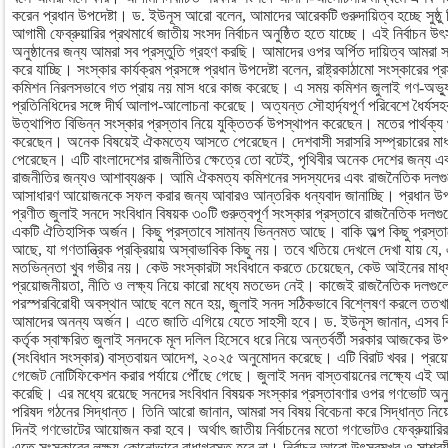
করেন প্রধান উপদেষ্টা। ড. ইউনূস আরো বলেন, আমাদের আরেকটি গুরুদায়িত্ব হচ্ছে সুষ্ঠু 
আগামী ফেব্রুয়ারির প্রথমার্ধে জাতীয় সংসদ নির্বাচন অনুষ্ঠিত হতে যাচ্ছে। এই নির্বাচন উ
অনুষ্ঠানের জন্য আমরা সব প্রস্তুতি গ্রহণ করছি। আমাদের ওপর অর্পিত দায়িত্ব আমরা সঠিক
করে যাচ্ছি। সংস্কার কার্যক্রম প্রসঙ্গে প্রধান উপদেষ্টা বলেন, রাষ্ট্রকাঠামো সংস্কারের 
কমিশন নিরলসভাবে গত প্রায় নয় মাস ধরে কাজ করেছে। এ সময় কমিশন জুলাই গণ-অভ্য
প্রতিনিধিদের সঙ্গে দীর্ঘ আলাপ-আলোচনা করেছে। অত্যন্ত সৌহার্দ্যপূর্ণ পরিবেশে ধৈর্য
উত্থাপিত বিভিন্ন সংস্কার প্রস্তাব নিয়ে যুক্তিতর্ক উপস্থাপন করেছেন। মতের পার্থক্য
করেছেন। অনেক বিষয়েই ঐকমত্যে আসতে পেরেছেন। দেশবাসী সরাসরি সম্প্রচারের মাধ্য
পেরেছেন। এটি বাংলাদেশের রাজনীতির ক্ষেত্রে তো বটেই, পৃথিবীর অনেক দেশের জন্য এক
রাজনীতির জন্যও আশাব্যঞ্জক। আমি ঐকমত্য কমিশনের সদস্যদের এবং রাজনৈতিক দলগুলোর ন
আসাধারণ আয়োজনকে সফল করার জন্য আবারও আন্তরিক ধন্যবাদ জানাচ্ছি। প্রধান উপ
প্রণীত জুলাই সনদে সংবিধান বিষয়ক ৩০টি গুরুত্বপূর্ণ সংস্কার প্রস্তাবে রাজনৈতিক দ
একটি ঐতিহাসিক অর্জন। কিছু প্রস্তাবে সামান্য ভিন্নমত আছে। বাকি অল্প কিছু প্রস্তা
আছে, যা গণতান্ত্রিক প্রক্রিয়ায় অস্বাভাবিক কিছু নয়। তবে খতিয়ে দেখলে দেখা যায় যে,
মতভিন্নতা খুব গভীর নয়। কেউ সংস্কারটা সংবিধানে করতে চেয়েছেন, কেউ আইনের মাধ্
প্রয়োজনীয়তা, নীতি ও লক্ষ্য নিয়ে কারো মধ্যে মতভেদ নেই। কাজেই রাজনৈতিক দলগুলোর
পরস্পরবিরোধী অবস্থান আছে বলে মনে হয়, জুলাই সনদ সঠিকভাবে বিশ্লেষণ করলে ততখানি
আমাদের অনন্য অর্জন। এতে জাতি এগিয়ে যেতে সাহসী হবে। ড. ইউনূস জানান, এসব ব
কর্তৃক স্বাক্ষরিত জুলাই সনদকে মূল দলিল হিসেবে ধরে নিয়ে অন্তর্বর্তী সরকার আজকের উ
(সংবিধান সংস্কার) বাস্তবায়ন আদেশ, ২০২৫ অনুমোদন করেছে। এটি বিরাট খবর। প্রয়োজ
গেজেট নোটিফিকেশন করার পর্যায়ে পৌঁছে গেছে। জুলাই সনদ বাস্তবায়নের লক্ষ্যে এই আদেশ
করেছি। এর মধ্যে রয়েছে সনদের সংবিধান বিষয়ক সংস্কার প্রস্তাবণার ওপর গণভোট অনুষ্ঠ
পরিষদ গঠনের সিদ্ধান্ত। তিনি আরো জানান, আমরা সব বিষয় বিবেচনা করে সিদ্ধান্ত নিয়ে
দিনই গণভোটের আয়োজন করা হবে। অর্থাৎ জাতীয় নির্বাচনের মতো গণভোটও ফেব্রুয়ারির প
এতে সংস্কারের লক্ষ্য কোনোভাবে বাধাগ্রস্ত হবে না। নির্বাচন আরো উৎসবমুখর ও সাশ্রয়