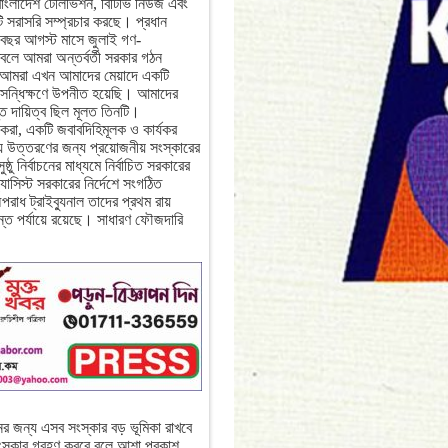
াংলাদেশ টেলিভিশন, বিটিভি নিউজ এবং
ষণটি সরাসরি সম্প্রচার করছে। প্রধান
 বছর আগস্ট মাসে জুলাই গণ-
বলে আমরা অন্তর্বর্তী সরকার গঠন
আমরা এখন আমাদের মেয়াদে একটি
্ণ সন্ধিক্ষণে উপনীত হয়েছি। আমাদের
ত দায়িত্ব ছিল মূলত তিনটি।
 করা, একটি জবাবদিহিমূলক ও কার্যকর
থায় উত্তরণের জন্য প্রয়োজনীয় সংস্কারের
ু নির্বাচনের মাধ্যমে নির্বাচিত সরকারের
াসিস্ট সরকারের নির্দেশে সংগঠিত
রাধ ট্রাইব্যুনাল তাদের প্রথম রায়
ন্ত পর্যায়ে রয়েছে। সাধারণ ফৌজদারি
নের জন্য এসব সংস্কার বড় ভূমিকা রাখবে
স্কার গ্রহণ করবে বলে আশা প্রকাশ