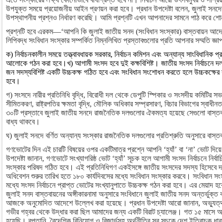
উপযুক্ত সময়ে প্রয়োজনীয় আইন প্রণয়ন করা হবে। প্রধান উপদেষ্টা বলেন, জুলাই সন
উপস্থাপনীয় প্রশ্নও নির্ধারণ করেছি। আমি প্রশ্নটি এখন আপনাদের সামনে পাঠ করে শো
প্রশ্নটি হবে এরকম—‘আপনি কি জুলাই জাতীয় সনদ (সংবিধান সংস্কার) বাস্তবায়ন আদ
লিপিবদ্ধ সংবিধান সংস্কার সম্পর্কিত নিম্নলিখিত প্রস্তাবগুলোর প্রতি আপনার সম্মতি জ্
ক) নির্বাচনকালীন সময়ে তত্ত্বাবধায়ক সরকার, নির্বাচন কমিশন এবং অন্যান্য সাংবিধানিক প্রত
আলোকে গঠন করা হবে।খ) আগামী সংসদ হবে দুই কক্ষবিশিষ্ট। জাতীয় সংসদ নির্বাচনে দ
জন সদস্যবিশিষ্ট একটি উচ্চকক্ষ গঠিত হবে এবং সংবিধান সংশোধন করতে হলে উচ্চকক্ষের 
হবে।
গ) সংসদে নারীর প্রতিনিধি বৃদ্ধি, বিরোধী দল থেকে ডেপুটি স্পিকার ও সংসদীয় কমিটির সভাপত
সীমিতকরণ, রাষ্ট্রপতির ক্ষমতা বৃদ্ধি, মৌলিক অধিকার সম্প্রসারণ, বিচার বিভাগের স্বাধীন
৩০টি প্রস্তাবে জুলাই জাতীয় সনদে রাজনৈতিক দলগুলোর ঐকমত্য হয়েছে সেগুলো বাস্তবা
বাধ্য থাকবে।
ঘ) জুলাই সনদে বর্ণিত অন্যান্য সংস্কার রাজনৈতিক দলগুলোর প্রতিশ্রুতি অনুসারে বাস্
গণভোটের দিন এই চারটি বিষয়ের ওপর একটিমাত্র প্রশ্নে আপনি ‘হ্যাঁ’ বা ‘না’ ভোট দ
উপদেষ্টা জানান, গণভোটে সংখ্যাগরিষ্ঠ ভোট ‘হ্যাঁ’ সূচক হলে আগামী সংসদ নির্বাচনে নির্ব
সংস্কার পরিষদ গঠিত হবে। এই প্রতিনিধিগণ একইসঙ্গে জাতীয় সংসদের সদস্য হিসেবে দ
অধিবেশন শুরুর তারিখ হতে ১৮০ কার্যদিবসের মধ্যে সংবিধান সংস্কার করবে। সংবিধান সংস
মধ্যে সংসদ নির্বাচনে প্রাপ্ত ভোটের সংখ্যানুপাতে উচ্চকক্ষ গঠন করা হবে। এর মেয়াদ হবে
জুলাই সনদ বাস্তবায়নের অঙ্গীকারনামা অনুসারে সংবিধানে জুলাই জাতীয় সনদ অন্তর্ভুক্ত
আজকে অনুমোদিত আদেশে উল্লেখ করা হয়েছে। প্রধান উপদেষ্টা আরো জানান, অভ্যুত্থান
গভীর গহ্বর থেকে উদ্ধার করা ছিল আমাদের জন্য একটি বিরাট চ্যালেঞ্জ। গত ১৫ মাসে আম
হয়েছি। রপ্তানি, বৈদেশিক বিনিয়োগ ও রিজার্ভসহ অর্থনীতির সব সূচকে দেশ ইতিবাচক ধার