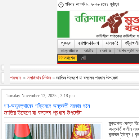
শনিবার আগস্ট ৮, ২০২৬ ৪:৪৪ পূর্বাহ্ণ
প্রচ্ছদ
বরিশাল-বিভাগ
ঝালকাঠি
পটুয়াখালী
আন্তর্জাতিক
জাতীয়
রাজনীতি
বিশেষ-প্রতিবে
শেখ হাসিনার সঙ্গে দেশে ফিরতে চান স
প্রচ্ছদ
»
স্লাইডার নিউজ
» জাতির উদ্দেশে যা বললেন প্রধান উপদেষ্টা
Thursday November 13, 2025 , 3:18 pm
গণ-অভ্যুত্থানের শক্তিবলে অন্তর্বর্তী সরকার গঠন
জাতির উদ্দেশে যা বললেন প্রধান উপদেষ্টা
মুক্তখবর ডেস্ক রিপ
অন্তর্বর্তীকালীন স
মুহাম্মদ ইউনূস। বৃ