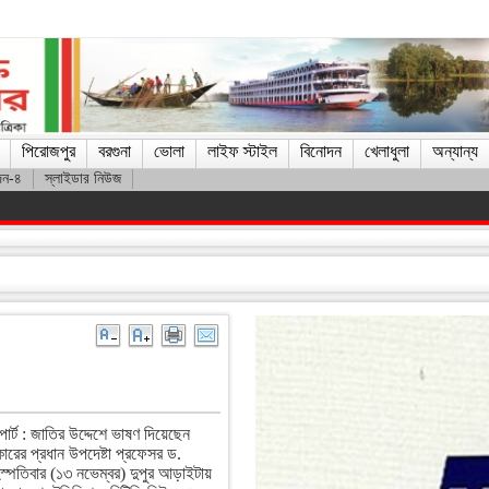
পিরোজপুর
বরগুনা
ভোলা
লাইফ স্টাইল
বিনোদন
খেলাধুলা
অন্যান্য
দন-৪
স্লাইডার নিউজ
াকিব
োর্ট : জাতির উদ্দেশে ভাষণ দিয়েছেন
রকারের প্রধান উপদেষ্টা প্রফেসর ড.
হস্পতিবার (১৩ নভেম্বর) দুপুর আড়াইটায়