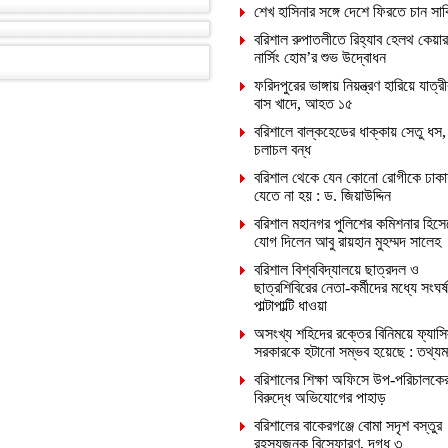
শেখ হাসিনার সঙ্গে দেশে ফিরতে চান সা
বরিশাল রুপাতলীতে রিহ্যাব হেলথ কেয়ার
নার্সিং হোম’র শুভ উদ্বোধন
ফরিদপুরের ভাঙ্গায় নিয়ন্ত্রণ হারিয়ে যাত্রী
বাস খাদে, আহত ১৫
বরিশালে বাল্কহেডের ধাক্কায় সেতু ধস,
চলাচল বন্ধ
বরিশাল থেকে যেন কোনো রোগীকে ঢাকা
যেতে না হয় : ড. জিয়াউদ্দিন
বরিশাল মহানগর পুলিশের কমিশনার হিসে
যোগ দিলেন আবু রায়হান মুহম্মদ সালেহ
বরিশাল বিশ্ববিদ্যালয়ে ছাত্রদল ও
ছাত্রশিবিরের নেতা-কর্মীদের মধ্যে সংঘর্ষ
পাল্টাপাল্টি ধাওয়া
অসংখ্য শহিদের রক্তের বিনিময়ে ফ্যাসি
সরকারকে হটানো সম্ভব হয়েছে : তথ্যমন্ত
বরিশালের শিক্ষা অফিসে উপ-পরিচালকে
বিরুদ্ধে অভিযোগের পাহাড়
বরিশালের বাকেরগঞ্জে বোমা সদৃশ বস্তুর
রহস্যজনক বিস্ফোরণ, দগ্ধ ৩