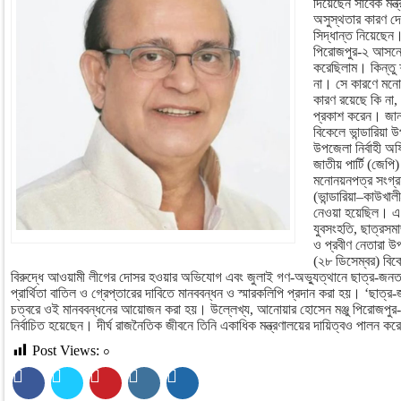
দিয়েছেন সাবেক মন্ত
অসুস্থতার কারণ দেখ
সিদ্ধান্ত নিয়েছেন
পিরোজপুর-২ আসনে 
করেছিলাম। কিন্তু শ
না। সে কারণে মন
কারণ রয়েছে কি না, 
প্রকাশ করেন। জানা
বিকেলে ভান্ডারিয়া 
উপজেলা নির্বাহী অ
জাতীয় পার্টি (জেপি
মনোনয়নপত্র সংগ্
(ভান্ডারিয়া–কাউখা
নেওয়া হয়েছিল। এ স
যুবসংহতি, ছাত্রস
ও প্রবীণ নেতারা 
(২৮ ডিসেম্বর) বিক
বিরুদ্ধে আওয়ামী লীগের দোসর হওয়ার অভিযোগ এবং জুলাই গণ-অভ্যুত্থানে ছাত্র-জন
প্রার্থিতা বাতিল ও গ্রেপ্তারের দাবিতে মানববন্ধন ও স্মারকলিপি প্রদান করা হয়। ‘ছাত
চত্বরে ওই মানববন্ধনের আয়োজন করা হয়। উল্লেখ্য, আনোয়ার হোসেন মঞ্জু পিরোজপু
নির্বাচিত হয়েছেন। দীর্ঘ রাজনৈতিক জীবনে তিনি একাধিক মন্ত্রণালয়ের দায়িত্বও পালন ক
Post Views:
০