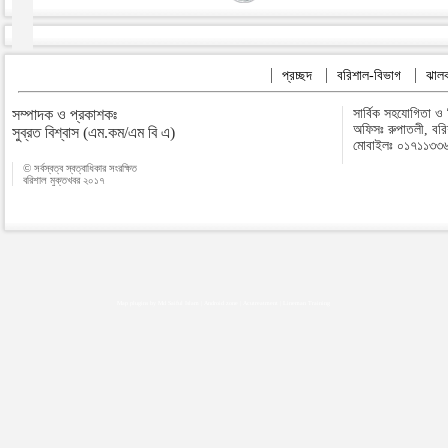
প্রচ্ছদ
বরিশাল-বিভাগ
ঝালক
সম্পাদক ও প্রকাশকঃ
সার্বিক সহযোগিতা ও
অফিসঃ রুপাতলী, বর
সুব্রত বিশ্বাস (এম.কম/এম বি এ)
মোবাইলঃ ০১৭১১৩৩
© সর্বস্বত্ব স্বত্বাধিকার সংরক্ষিত
বরিশাল মুক্তখবর ২০১৭
Map plugins by Md Saiful Islam
|
Android zone
|
Acutreatment
|
Lineman Training