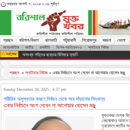
শুক্রবার আগস্ট ৭, ২০২৬ ২:০৬ পূর্বাহ্ণ
প্রচ্ছদ
বরিশাল-বিভাগ
ঝালকাঠি
পটুয়াখালী
পিরোজপুর
বরগুনা
ভোলা
আন্তর্জাতিক
জাতীয়
রাজনীতি
বিশেষ-প্রতিবেদন-৪
স্লাইডার নিউজ
অসংখ্য শহিদের রক্তের বিনিময়ে ফ্যাসিস্ট সরকারকে হটানো সম্ভব হয়েছে : তথ
প্রচ্ছদ
»
স্লাইডার নিউজ
» এবার নির্বাচনে অংশ নেবেন না আনোয়ার হোসেন মঞ্জু
Sunday December 28, 2025 , 6:37 pm
শারীরিক অসুস্থতার কারণে নির্বাচন থেকে সরে দাঁড়ানোর সিদ্ধান্ত
এবার নির্বাচনে অংশ নেবেন না আনোয়ার হোসেন মঞ্জু
মুক্তখবর ডেস্ক রিপো
নেছারাবাদ) আসনে
ত্রয়োদশ জাতীয় সংস