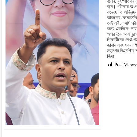
বলেন, বৃহস্পতিবার 
হবে। পরীক্ষায় অংশগ
শুভেচ্ছা ও অভিনন
আজকের কোমলমতি শি
তাই এইচএসসি পরীক্ষ
জন্য একদিকে দোয়া,
অপরদিকে আশানুরূ
শিক্ষার্থীদের লে
জানান এবং সকল শিক্
মহানগর বিএনপি’র স
জিয়া।
Post Views