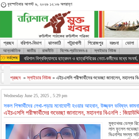
বৃহস্পতিবার আগস্ট ৬, ২০২৬ ১২:০৬ অপরাহ্ণ
প্রচ্ছদ
বরিশাল-বিভাগ
ঝালকাঠি
পটুয়াখালী
পিরোজপুর
বরগুনা
ভোলা
আন্তর্জাতিক
জাতীয়
রাজনীতি
বিশেষ-প্রতিবেদন-৪
স্লাইডার নিউজ
বরিশাল বিশ্ববিদ্যালয়ে ছাত্রদল ও ছাত্রশিবিরের নেতা-কর্মীদের মধ্যে সংঘর্ষ, পাল
প্রচ্ছদ
»
স্লাইডার নিউজ
» এইচএসসি পরীক্ষার্থীদের শুভেচ্ছা জানালেন, মহানগর বি
Wednesday June 25, 2025 , 5:29 pm
সকল শিক্ষার্থীদের লেখা-পড়ায় মনোযোগী হওয়ার আহবান, উজ্জ্বল ভবিষ্যৎ কামনা
এইচএসসি পরীক্ষার্থীদের শুভেচ্ছা জানালেন, মহানগর বিএনপি : জিয়াউদ্
মুক্তখবর ডেস্ক রিপ
লাল ফুলেল শুভেচ্ছ
বিএনপির সদস্য সচি