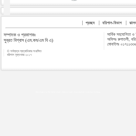
প্রচ্ছদ
বরিশাল-বিভাগ
ঝালক
সম্পাদক ও প্রকাশকঃ
সার্বিক সহযোগিতা ও
অফিসঃ রুপাতলী, বর
সুব্রত বিশ্বাস (এম.কম/এম বি এ)
মোবাইলঃ ০১৭১১৩৩
© সর্বস্বত্ব স্বত্বাধিকার সংরক্ষিত
বরিশাল মুক্তখবর ২০১৭
Map plugins by Md Saiful Islam
|
Android zone
|
Acutreatment
|
Lineman Training