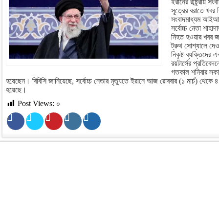
ইরানের রাষ্ট্র্রীয়
সূত্রের বরাতে খবর 
সংবাদমাধ্যম আইআ
সর্বোচ্চ নেতা শাহ
নিহত হওয়ার খবর জানা
ট্রুথ সোশ্যালে দেও
নিকৃষ্ট ব্যক্তিদের
রয়টার্সের প্রতিবেদ
গতকাল শনিবার সকাল
হয়েছেন। বিবিসি জানিয়েছে, সর্বোচ্চ নেতার মৃত্যুতে ইরানে আজ রোববার (১ মার্চ) থেকে ৪০
হয়েছে।
Post Views:
০