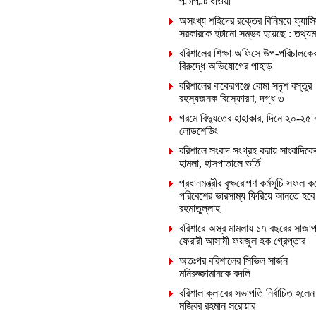
পাল্টাপাল্টি ধাওয়া
অসংখ্য শহিদের রক্তের বিনিময়ে ফ্যাসি
সরকারকে হটানো সম্ভব হয়েছে : তথ্যমন্ত
বরিশালের শিক্ষা অফিসে উপ-পরিচালকে
বিরুদ্ধে অভিযোগের পাহাড়
বরিশালের বাকেরগঞ্জে বোমা সদৃশ বস্তুর
রহস্যজনক বিস্ফোরণ, দগ্ধ ৩
গরমে বিদ্যুতের হাহাকার, দিনে ২০-২৫ 
লোডশেডিং
বরিশালে সংবাদ সংগ্রহ করায় সাংবাদিক
হামলা, হাসপাতালে ভর্তি
প্রধানমন্ত্রীর বৃক্ষরোপণ কর্মসূচি সফল ক
পরিবেশের ভারসাম্য ফিরিয়ে আনতে হবে
রহমাতুল্লাহ
বরিশারে অস্ত্র মামলায় ১৭ বছরের সাজাপ
ফেরারী আসামী ফয়জুল হক গ্রেপ্তার
অতঃপর বরিশালের সিভিল সার্জন
মনিরুজ্জামানকে বদলি
বরিশাল ক্লাবের সভাপতি নির্বাচিত হলেন
মজিবর রহমান সরোয়ার