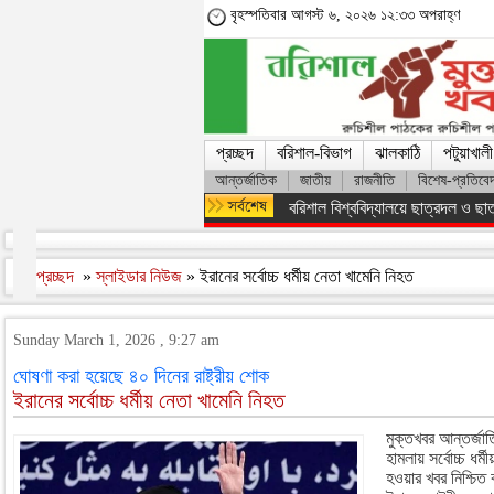
বৃহস্পতিবার আগস্ট ৬, ২০২৬ ১২:৩৩ অপরাহ্ণ
প্রচ্ছদ
বরিশাল-বিভাগ
ঝালকাঠি
পটুয়াখালী
আন্তর্জাতিক
জাতীয়
রাজনীতি
বিশেষ-প্রতিবে
অসংখ্য শহিদের রক্তের বিনিময়ে ফ্যাস
প্রচ্ছদ
»
স্লাইডার নিউজ
» ইরানের সর্বোচ্চ ধর্মীয় নেতা খামেনি নিহত
Sunday March 1, 2026 , 9:27 am
ঘোষণা করা হয়েছে ৪০ দিনের রাষ্ট্রীয় শোক
ইরানের সর্বোচ্চ ধর্মীয় নেতা খামেনি নিহত
মুক্তখবর আন্তর্জাত
হামলায় সর্বোচ্চ ধর
হওয়ার খবর নিশ্চি