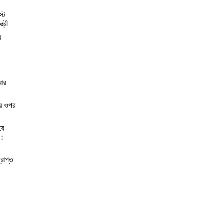
স্ট
্রী
র
বার
ের ওপর
রে
 :
্রাপ্ত