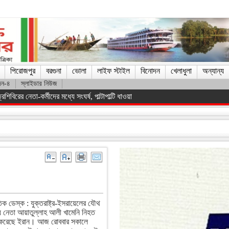
পিরোজপুর
বরগুনা
ভোলা
লাইফ স্টাইল
বিনোদন
খেলাধুলা
অন্যান্য
দন-৪
স্লাইডার নিউজ
িস্ট সরকারকে হটানো সম্ভব হয়েছে : তথ্যমন্ত্রী
িক ডেস্ক : যুক্তরাষ্ট্র-ইসরায়েলের যৌথ
্মীয় নেতা আয়াতুল্লাহ আলী খামেনি নিহত
ত করেছে ইরান। আজ রোববার সকালে