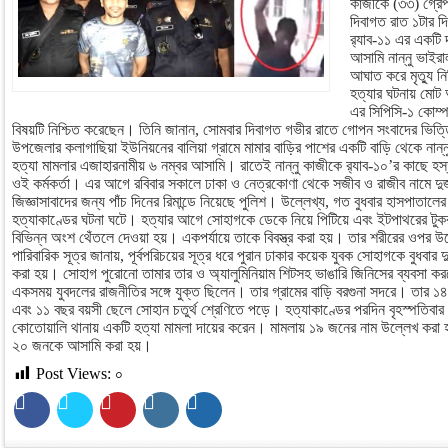
কাজীকে (৩৩) গ্রেপ
দিবাগত রাত ১টার দি
র‍্যাব-১১ এর একটি 
আসামি নান্নু ভাইরা
আঘাত করে মৃত্যু ন
হত্যার ঘটনায় মোট
এর সিপিসি-১ কোম্প
বিষয়টি নিশ্চিত করেছেন। তিনি জানান, সোমবার দিবাগত গভীর রাতে গোপন সংবাদের ভিত্তিতে
উপজেলার কলাগাছিয়া ইউনিয়নের বালিয়া গ্রামে মামার বাড়ির পাশের একটি বাড়ি থেকে না
হত্যা মামলার এজাহারনামীয় ৬ নম্বর আসামি। রাতেই নান্নু কাজীকে র‍্যাব-১০’র কাছে হস্
ওই কর্মকর্তা। এর আগে রবিবার সকালে ঢাকা ও নেত্রকোণা থেকে সজীব ও রাজীব নামে দু
জিজ্ঞাসাবাদের জন্য পাঁচ দিনের রিমান্ডে নিয়েছে পুলিশ। উল্লেখ্য, গত বুধবার হাসপাতালে
হত্যাকাণ্ডের ঘটনা ঘটে। হত্যার আগে সোহাগকে ডেকে নিয়ে পিটিয়ে এবং ইটপাথরের টুক
বিভিন্ন অংশ থেঁতলে দেওয়া হয়। একপর্যায়ে তাকে বিবস্ত্র করা হয়। তার শরীরের ওপ
পারিবারিক সূত্র জানায়, পূর্বপরিচয়ের সূত্র ধরে পুরান ঢাকার কয়েক যুবক সোহাগকে বুধবার দ
করা হয়। সোহাগ পুরোনো তামার তার ও অ্যালুমিনিয়াম শিটসহ ভাঙারি জিনিসের ব্যবসা কর
একসময় যুবদলের রাজনীতির সঙ্গে যুক্ত ছিলেন। তার গ্রামের বাড়ি বরগুনা সদরে। তার ১৪ ব
এবং ১১ বছর বয়সী ছেলে সোহান চতুর্থ শ্রেণিতে পড়ে। হত্যাকাণ্ডের পরদিন বৃহস্পতিবার ন
কোতোয়ালি থানায় একটি হত্যা মামলা দায়ের করেন। মামলায় ১৯ জনের নাম উল্লেখ করা
২০ জনকে আসামি করা হয়।
Post Views:
০