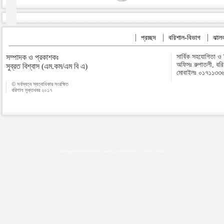
প্রচ্ছদ
বরিশাল-বিভাগ
ঝালক
সম্পাদক ও প্রকাশকঃ
সার্বিক সহযোগিতা ও
অফিসঃ রুপাতলী, বর
সুব্রত বিশ্বাস (এম.কম/এম বি এ)
মোবাইলঃ ০১৭১১৩৩
© সর্বস্বত্ব স্বত্বাধিকার সংরক্ষিত
বরিশাল মুক্তখবর ২০১৭
Map plugins by Md Saiful Islam
|
Android zone
|
Acutreatment
|
Lineman Training