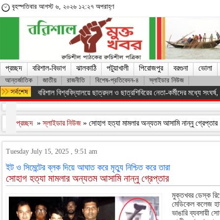
বৃহস্পতিবার আগস্ট ৬, ২০২৬ ১২:২৭ অপরাহ্ণ
প্রচ্ছদ
বরিশাল-বিভাগ
ঝালকাঠি
পটুয়াখালী
পিরোজপুর
বরগুনা
ভোলা
আন্তর্জাতিক
জাতীয়
রাজনীতি
বিশেষ-প্রতিবেদন-৪
স্লাইডার নিউজ
বরিশাল বিশ্ববিদ্যালয়ে ছাত্রদল ও ছাত্রশিবিরের নেতা-কর্মীদের মধ্যে সংঘর্ষ, পাল
প্রচ্ছদ
»
স্লাইডার নিউজ
» সোহাগ হত্যা মামলার অন্যতম আসামি নান্নু গ্রেপ্তার
Tuesday July 15, 2025 , 9:51 am
ইট ও সিমেন্টের ব্লক দিয়ে আঘাত করে মৃত্যু নিশ্চিত করে তারা
সোহাগ হত্যা মামলার অন্যতম আসামি নান্নু গ্রেপ্তার
মুক্তখবর ডেস্ক রিপো
মেডিকেল কলেজ হাসপ
ভাঙারি ব্যবসায়ী স