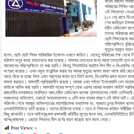
করেই মরদেহ পরিবা
পরিবারের লিখিত আব
এই সিদ্ধান্ত নেওয়
(২৭ মে) রাতে ডিএম
শেখ জাহিদুল ইসলা
দ্বীন মেডিকেল কল
তাদের পরিবারের কা
ছোট শিশুদেরকে ময়
পরিপ্রেক্ষিতে বুঝিয
মৃত্যুর প্রকৃত কার
বলেন, ছোট ছোট শিশুর পারিবারিক ইমোশন এখানে জড়িত। যেহেতু পরিবারের পক্ষ থেকে লি
হরিপাল গুলুর কাছে হস্তান্তর করা হয়েছে। মামলার তদন্তের জন্য ময়না তদন্তটা হলে ভ
আবেদনের পরিপ্রেক্ষিতে তা করা হয়নি। কিন্তু সিআইডির ক্রাইম সিন টিম ও ডিএমপির 
সংগ্রহ করেছে। এসব নমুনা ফরেন্সিক করার পর আমরা মৃত্যুর আসল কারণ আশা করি জে
আছে কিনা বা হচ্ছে কিনা এমন প্রশ্নের জবাব হবে তিনি বলেন, ডিএমপির রমনা মডেল থা
মামলা করছেন। মামলাটি প্রক্রিয়াধীন রয়েছে। আমরা এখন পর্যন্ত ইনফরমালি বেশ কয়
কাউকে আটক করা হয়নি। মামলাটা দায়ের সম্পূর্ণ হোক এরপর আমরা ফরমাল আইনি প্রক্
রাজধানীর মগবাজারে অবস্থিত আদ্-দ্বীন মেডিকেল কলেজ হাসপাতালের পোস্ট ডেলিভারি ও
স্বজনদের অভিযোগ, ওয়ার্ডে অব্যবস্থাপনা ও এসি বন্ধ থাকার কারণে এই ঘটনা ঘটে। এদ
পরিদর্শন শেষে স্বাস্থ্য অধিদপ্তরের মহাপরিচালক অধ্যাপক ডা. প্রভাত চন্দ্র বিশ্বাস বল
এনআইসিইউতে ভর্তি রয়েছে। তাদের চিকিৎসা চলছে। তবে ঐ শিশুদের বর্তমান শারীরিক অবস্
কিছু জানাননি। তবে আইনশৃঙ্খলা রক্ষাকারী বাহিনীর সূত্রে জানা যায়, এনআইসিইউতে চিক
আশঙ্কাজনক। এছাড়া শিশুদের নীল বর্ণের ধারণ করেছে বলে জানা গেছে।
Post Views:
০