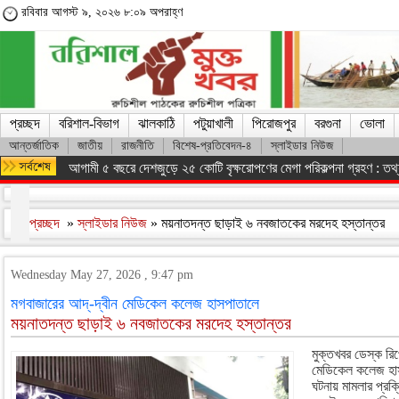
রবিবার আগস্ট ৯, ২০২৬ ৮:০৯ অপরাহ্ণ
প্রচ্ছদ
বরিশাল-বিভাগ
ঝালকাঠি
পটুয়াখালী
পিরোজপুর
বরগুনা
ভোলা
আন্তর্জাতিক
জাতীয়
রাজনীতি
বিশেষ-প্রতিবেদন-৪
স্লাইডার নিউজ
আগামী ৫ বছরে দেশজুড়ে ২৫ কোটি বৃক্ষরোপণের মেগা পরিকল্পনা গ্রহণ : তথ্যম
প্রচ্ছদ
»
স্লাইডার নিউজ
» ময়নাতদন্ত ছাড়াই ৬ নবজাতকের মরদেহ হস্তান্তর
Wednesday May 27, 2026 , 9:47 pm
মগবাজারের আদ্-দ্বীন মেডিকেল কলেজ হাসপাতালে
ময়নাতদন্ত ছাড়াই ৬ নবজাতকের মরদেহ হস্তান্তর
মুক্তখবর ডেস্ক রিপ
মেডিকেল কলেজ হাস
ঘটনায় মামলার প্রক