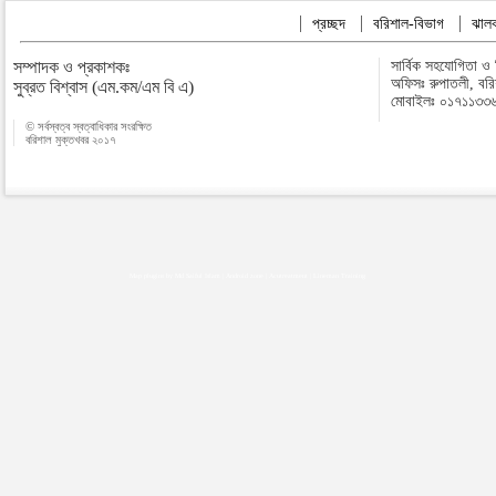
প্রচ্ছদ
বরিশাল-বিভাগ
ঝালক
সম্পাদক ও প্রকাশকঃ
সার্বিক সহযোগিতা ও
অফিসঃ রুপাতলী, বর
সুব্রত বিশ্বাস (এম.কম/এম বি এ)
মোবাইলঃ ০১৭১১৩৩
© সর্বস্বত্ব স্বত্বাধিকার সংরক্ষিত
বরিশাল মুক্তখবর ২০১৭
Map plugins by Md Saiful Islam
|
Android zone
|
Acutreatment
|
Lineman Training