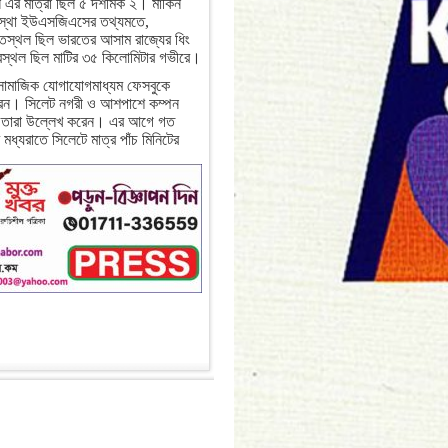
 এর মাত্রা ছিল ৫ দশমিক ২। মার্কিন
সংস্থা ইউএসজিএসের তথ্যমতে,
তিস্থল ছিল ভারতের আসাম রাজ্যের ধিং
রস্থল ছিল মাটির ৩৫ কিলোমিটার গভীরে।
সামাজিক যোগাযোগমাধ্যম ফেসবুকে
েন। সিলেট নগরী ও আশপাশে কম্পন
ে তারা উল্লেখ করেন। এর আগে গত
মধ্যরাতে সিলেটে মাত্র পাঁচ মিনিটের