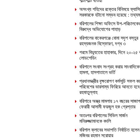
পাল্টাপাল্টি ধাওয়া
অসংখ্য শহিদের রক্তের বিনিময়ে ফ্যাসি
সরকারকে হটানো সম্ভব হয়েছে : তথ্যমন্ত
বরিশালের শিক্ষা অফিসে উপ-পরিচালকে
বিরুদ্ধে অভিযোগের পাহাড়
বরিশালের বাকেরগঞ্জে বোমা সদৃশ বস্তুর
রহস্যজনক বিস্ফোরণ, দগ্ধ ৩
গরমে বিদ্যুতের হাহাকার, দিনে ২০-২৫ 
লোডশেডিং
বরিশালে সংবাদ সংগ্রহ করায় সাংবাদিক
হামলা, হাসপাতালে ভর্তি
প্রধানমন্ত্রীর বৃক্ষরোপণ কর্মসূচি সফল ক
পরিবেশের ভারসাম্য ফিরিয়ে আনতে হবে
রহমাতুল্লাহ
বরিশারে অস্ত্র মামলায় ১৭ বছরের সাজাপ
ফেরারী আসামী ফয়জুল হক গ্রেপ্তার
অতঃপর বরিশালের সিভিল সার্জন
মনিরুজ্জামানকে বদলি
বরিশাল ক্লাবের সভাপতি নির্বাচিত হলেন
মজিবর রহমান সরোয়ার