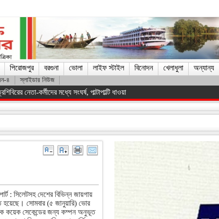
পিরোজপুর
বরগুনা
ভোলা
লাইফ স্টাইল
বিনোদন
খেলাধুলা
অন্যান্য
দন-৪
স্লাইডার নিউজ
িস্ট সরকারকে হটানো সম্ভব হয়েছে : তথ্যমন্ত্রী
োর্ট : সিলেটসহ দেশের বিভিন্ন জায়গায়
ভূত হয়েছে। সোমবার (৫ জানুয়ারি) ভোর
কে কয়েক সেকেন্ডের জন্য কম্পন অনুভূত