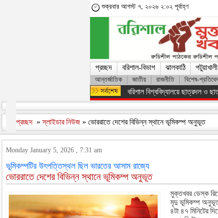
শুক্রবার আগস্ট ৭, ২০২৬ ২:০২ পূর্বাহ্ণ
প্রচ্ছদ
বরিশাল-বিভাগ
ঝালকাঠি
পটুয়াখালী
আন্তর্জাতিক
জাতীয়
রাজনীতি
বিশেষ-প্রতিবে
অসংখ্য শহিদের রক্তের বিনিময়ে ফ্যাস
প্রচ্ছদ
»
স্লাইডার নিউজ
» ভোররাতে দেশের বিভিন্ন স্থানে ভূমিকম্প অনুভূত
Monday January 5, 2026 , 7:31 am
ভূমিকম্পটির উৎপত্তিস্থল ছিল ভারতের আসাম রাজ্যে
ভোররাতে দেশের বিভিন্ন স্থানে ভূমিকম্প অনুভূত
মুক্তখবর ডেস্ক রিপ
মৃদু ভূমিকম্প অনু
৪টা ৪৭ মিনিটের দি